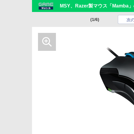
MSY、Razer製マウス「Mamb
(1/6)
次