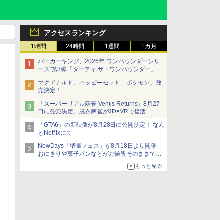
アクセスランキング
1時間
24時間
1週間
1カ月
バーガーキング、2026年“ワンパウンダーシリ
ーズ”第3弾「ダーティ ザ・ワンパウンダー」を
8月7日発売
マクドナルド、ハッピーセット「ポケモン」発
「特製ガーリックマヨソース」を使用した超大
売決定！
型チーズバーガー
ポケモン30周年記念で30匹が大集合
「スーパーリアル麻雀 Venus Returns」8月27
日に発売決定。脱衣麻雀が3D×VRで復活
発売から2週間は20%オフになるセールが実施
「GTA6」の新映像が8月28日に公開決定！ なん
とNetflixにて
NewDays「増量フェス」が8月18日より開催
おにぎりや菓子パンなどがお値段そのままで最
大50%増量！
もっと見る