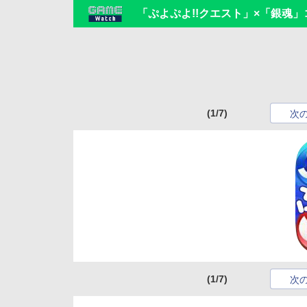
「ぷよぷよ!!クエスト」×「銀魂
(1/7)
次
(1/7)
次