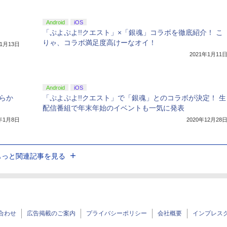
Android
iOS
「ぷよぷよ!!クエスト」×「銀魂」コラボを徹底紹介！ こ
りゃ、コラボ満足度高けーなオイ！
年1月13日
2021年1月11
Android
iOS
らか
「ぷよぷよ!!クエスト」で「銀魂」とのコラボが決定！ 生
配信番組で年末年始のイベントも一気に発表
1年1月8日
2020年12月28
もっと関連記事を見る
合わせ
広告掲載のご案内
プライバシーポリシー
会社概要
インプレス