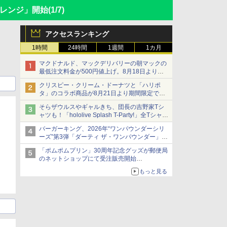
ャレンジ」開始
(1/7)
アクセスランキング
1時間
24時間
1週間
1カ月
マクドナルド、マックデリバリーの朝マックの
最低注文料金が500円値上げ。8月18日より
1,500円から受付
クリスピー・クリーム・ドーナツと「ハリポ
タ」のコラボ商品が8月21日より期間限定で発
売
そらザウルスやギャルきち、団長の吉野家Tシ
組分け帽子ドーナツなど見た目も楽しい商品が
ャツも！「hololive Splash T-Party!」全Tシャツ
登場
ラインナップ公開＆オンライン販売開始
バーガーキング、2026年“ワンパウンダーシリ
ーズ”第3弾「ダーティ ザ・ワンパウンダー」を
8月7日発売
「ポムポムプリン」30周年記念グッズが郵便局
「特製ガーリックマヨソース」を使用した超大
のネットショップにて受注販売開始
型チーズバーガー
「おもちもちもちクッション」など今年だけの
もっと見る
限定商品が登場