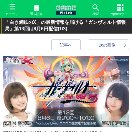
カテゴリ
過去記事
検索
Impressサイト
「白き鋼鉄のX」の最新情報を届ける「ガンヴォルト情報
局」第13回は8月6日配信
(1/3)
記事へ
次の画像