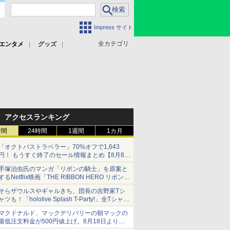
Impress サイト
全カテゴリ
エンタメ
グッズ
アクセスランキング
時間
24時間
1週間
1カ月
「オクトパストラベラー」70%オフで1,643
円！ もうすぐ終了のセール情報まとめ【8月8日
更新】
手塚治虫氏のマンガ「リボンの騎士」を原案と
ニンテンドーeショップでは「大神 絶景版」が
するNetflix映画「THE RIBBON HERO リボンヒ
67%オフで990円
ーロー」本日配信開始
そらザウルスやギャルきち、団長の吉野家Tシ
ャツも！「hololive Splash T-Party!」全Tシャツ
ラインナップ公開＆オンライン販売開始
マクドナルド、マックデリバリーの朝マックの
最低注文料金が500円値上げ。8月18日より
1,500円から受付