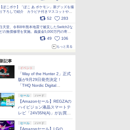
【ぽこポケ】「ぽこ あ ポケモン」新グッズを撮
り下ろしで紹介 カラビナ付きマスコットやス
クエアポーチが仲間入り
52
283
pic.x.com/XmVAgBxaW5
任天堂、令和8年熊本地震で被災したSwitch2な
どの無償修理を実施。義援金5,000万円の寄付
も発表 pic.x.com/BAYsMfUfUC
49
106
もっと見る
新記事
イベント
「Way of the Hunter 2」正式
版が9月29日発売決定！
「THQ Nordic Digital
Showcase 2026」まとめ
セール
ハード
【Amazonセール】REGZAの
ハイビジョン液晶スマートテ
レビ「24V35N(A)」がお買い
得！
セール
ハード
【Amazonセール】LGの