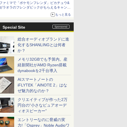
ファミマで「ポケモンフレンダ」ピカチュウ&
ゼラオラのフレンダピックがもらえるキャンペ
ーン開催！
もっと見る
Special Site
総合オーディオブランドに進
化するSHANLINGとは何者
か？
メモリ32GBでも予算内。産
経新聞社がAMD Ryzen搭載
dynabookを2千台導入
AIスマートノートの
iFLYTEK「AINOTE 2」はな
ぜ魅力的なのか？
クリエイティブが作った2万
円台の“小さなピュアオーデ
ィオスピーカー”
エントリーなのに脅威の実
力!「Osprey」Noble Audioワ