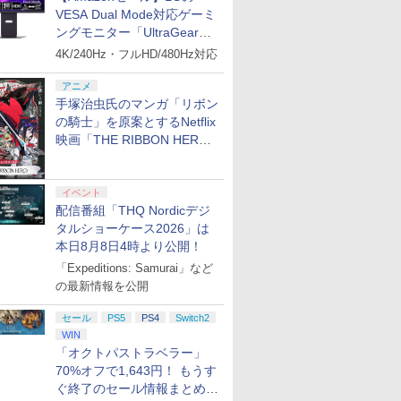
VESA Dual Mode対応ゲーミ
ングモニター「UltraGear
27G850A-B」がお買い得！
4K/240Hz・フルHD/480Hz対応
アニメ
手塚治虫氏のマンガ「リボン
の騎士」を原案とするNetflix
映画「THE RIBBON HERO
リボンヒーロー」本日配信開
始
イベント
配信番組「THQ Nordicデジ
タルショーケース2026」は
本日8月8日4時より公開！
「Expeditions: Samurai」など
の最新情報を公開
セール
PS5
PS4
Switch2
WIN
「オクトパストラベラー」
70%オフで1,643円！ もうす
ぐ終了のセール情報まとめ