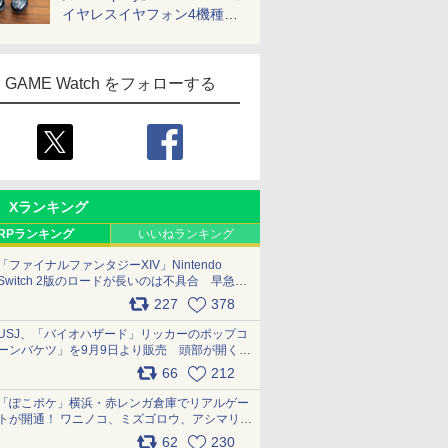
イヤレスイヤフォン4機種を
一気に聴く
GAME Watch をフォローする
Xランキング
RPランキング
いいねランキング
「ファイナルファンタジーXIV」Nintendo
Switch 2版のロードが長いのは不具合 早急に
アップデートできるよう対応中
227
378
pic.x.com/s9S3nRCAGa
USJ、「バイオハザード」リッカーのポップコ
ーンバケツ」を9月9日より販売 頭部が開く仕
組み。味は恐怖を堪のう「味噌フレーバー」
66
212
pic.x.com/81MuXGahVM
「ぽこポケ」横浜・赤レンガ倉庫でリアルゲー
トが開通！ ワニノコ、ミズゴロウ、アシマリ登
場シーンをレポート pic.x.com/LDgEByVl6D
62
230