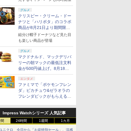
グルメ
クリスピー・クリーム・ドー
ナツと「ハリポタ」のコラボ
商品が8月21日より期間限定
で発売
組分け帽子ドーナツなど見た目
も楽しい商品が登場
グルメ
マクドナルド、マックデリバ
リーの朝マックの最低注文料
金が500円値上げ。8月18日
より1,500円から受付
エンタメ
ファミマで「ポケモンフレン
ダ」ピカチュウ&ゼラオラの
フレンダピックがもらえるキ
ャンペーン開催！
Impress Watchシリーズ 人気記事
時間
24時間
1週間
1カ月
ユニクロ、今日から「お盆特別セール」。涼感