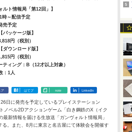
ォルト情報局「第12回」】
21時～配信予定
 発売予定
【パッケージ版】
3,818円（税別）
【ダウンロード版】
1,815円（税別）
レーティング：B（12才以上対象）
数：1人
ェア
はてブ
note
LinkedIn
26日に発売を予定しているプレイステーション
team用ライトノベル2Dアクションゲーム「白き鋼鉄のX（イク
OLT」の最新情報を届ける生放送「ガンヴォルト情報局」
配信する。また、8月に東京と名古屋にて体験会を開催す