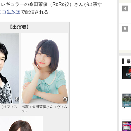
ん、レギュラーの峯田茉優（RoRo役）さんが出演す
ニコ生放送
で配信される。
【出演者】
最
ん（オフィス
出演：峯田茉優さん（ヴィム
ス）