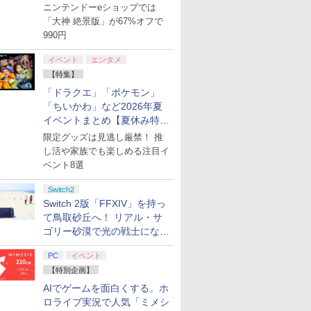
【8月8日更新】
ニンテンドーeショップでは
「大神 絶景版」が67%オフで
990円
イベント
エンタメ
【特集】
「ドラクエ」「ポケモン」
「ちいかわ」など2026年夏
イベントまとめ【夏休み特
集】
限定グッズは見逃し厳禁！ 推
し活や家族でも楽しめる注目イ
ベント8選
Switch2
Switch 2版「FFXIV」を持っ
て鳥取砂丘へ！ リアル・サ
ゴリー砂漠で光の戦士になっ
てみた
PC
イベント
【特別企画】
AIでゲームを面白くする。ホ
ロライブ実況で人気「ミメシ