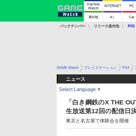
バックナンバー
リリース送付先
PS5
モバイル
eスポーツ
クラウド
PS
GAME Watch
プレイステーション
PS4
ニュース
Select Language
▼
「白き鋼鉄のX THE O
生放送第12回の配信日
東京と名古屋で体験会を開催