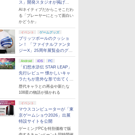
ス」開発スタジオが掲げ
る“AI活用の信念”とは？【講
AIネイティブだからこそこだわ
演レポート】
る「プレーヤーにとって面白い
かどうか」
イベント
ゲームグッズ
ブリッツボールのクッショ
ン！ 「ファイナルファンタ
ジーX」25周年展覧会のグッ
ズ情報が公開
Android
iOS
PC
「幻想水滸伝 STAR LEAP」
先行レビュー 懐かしいキャ
ラたちが意外な形で出てくる
シリーズ完全新作！
歴代キャラとの再会や新たな
108星の物語が描かれる
イベント
マウスコンピューターが「東
京ゲームショウ2026」出展
特設サイトを公開
ゲーミングPCを特別価格で販
売するキャンペーンも同時開催