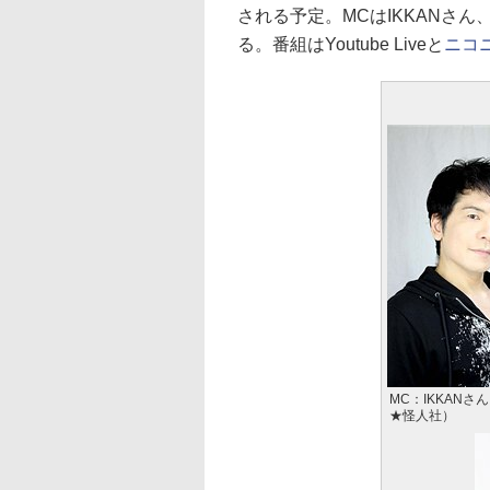
される予定。MCはIKKANさ
る。番組はYoutube Liveと
ニコ
MC：IKKANさ
★怪人社）