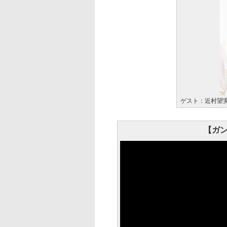
ゲスト：近村望
【ガン