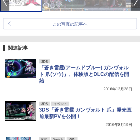
この写真の記事へ
関連記事
3DS
「蒼き雷霆(アームドブルー) ガンヴォル
ト 爪(ソウ)」、体験版とDLCの配信を開
始
2016年12月28日
3DS
イベント
3DS「蒼き雷霆 ガンヴォルト 爪」発売直
前最新PVを公開！
2016年8月19日
PS4
Switch
WIN