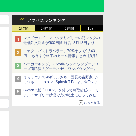
アクセスランキング
1時間
24時間
1週間
1カ月
マクドナルド、マックデリバリーの朝マックの
最低注文料金が500円値上げ。8月18日より
1,500円から受付
「オクトパストラベラー」70%オフで1,643
円！ もうすぐ終了のセール情報まとめ【8月8日
更新】
バーガーキング、2026年“ワンパウンダーシリ
ニンテンドーeショップでは「大神 絶景版」が
ーズ”第3弾「ダーティ ザ・ワンパウンダー」を
67%オフで990円
8月7日発売
そらザウルスやギャルきち、団長の吉野家Tシ
「特製ガーリックマヨソース」を使用した超大
ャツも！「hololive Splash T-Party!」全Tシャツ
型チーズバーガー
ラインナップ公開＆オンライン販売開始
Switch 2版「FFXIV」を持って鳥取砂丘へ！ リ
アル・サゴリー砂漠で光の戦士になってみた
もっと見る