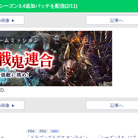
シーズン3.4追加パッチを配信
(2/11)
の画像
記事へ
D.
の画像
記事へ
PS4
PS3
WIN
ショ
「ドラゴンズドグマ オンライン」、「シーズン3.4」にて