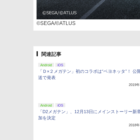
©SEGA/©ATLUS
関連記事
Android
iOS
「Ｄ×２メガテン」初のコラボは“ベヨネッタ”！ 公
送で発表
2019
Android
iOS
「D2メガテン」、12月13日にメインストーリー新
加を決定
2018