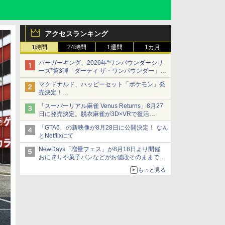
アクセスランキング
1時間
24時間
1週間
1カ月
バーガーキング、2026年“ワンパウンダーシリ
ーズ”第3弾「ダーティ ザ・ワンパウンダー」を
8月7日発売
マクドナルド、ハッピーセット「ポケモン」発
「特製ガーリックマヨソース」を使用した超大
売決定！
型チーズバーガー
ポケモン30周年記念で30匹が大集合
「スーパーリアル麻雀 Venus Returns」8月27
日に発売決定。脱衣麻雀が3D×VRで復活
発売から2週間は20%オフになるセールが実施
「GTA6」の新映像が8月28日に公開決定！ なん
とNetflixにて
NewDays「増量フェス」が8月18日より開催
おにぎりや菓子パンなどがお値段そのままで最
大50%増量！
もっと見る