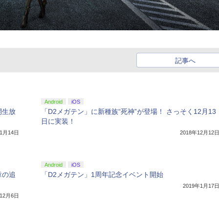
記事へ
Android
iOS
開生放
「D2メガテン」に新種族“死神”が登場！ さっそく12月13
日に実装！
年1月14日
2018年12月12
Android
iOS
章の追
「D2メガテン」1周年記念イベント開始
2019年1月17
年12月6日