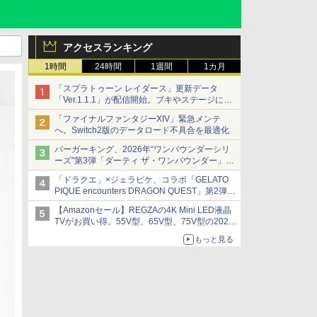
アクセスランキング
1時間
24時間
1週間
1カ月
「スプラトゥーン レイダース」更新データ
「Ver.1.1.1」が配信開始。ブキやステージに関
する不具合を修正
「ファイナルファンタジーXIV」緊急メンテ
へ。Switch2版のデータロード不具合を最適化
バーガーキング、2026年“ワンパウンダーシリ
ーズ”第3弾「ダーティ ザ・ワンパウンダー」を
8月7日発売
「ドラクエ」×ジェラピケ、コラボ「GELATO
「特製ガーリックマヨソース」を使用した超大
PIQUE encounters DRAGON QUEST」第2弾が
型チーズバーガー
本日発売
【Amazonセール】REGZAの4K Mini LED液晶
アイスカップに入ったスライムやわたぼう、ベ
TVがお買い得。55V型、65V型、75V型の2026
ビーサタンなどがオリジナルアートで登場
年モデルがラインナップ
もっと見る