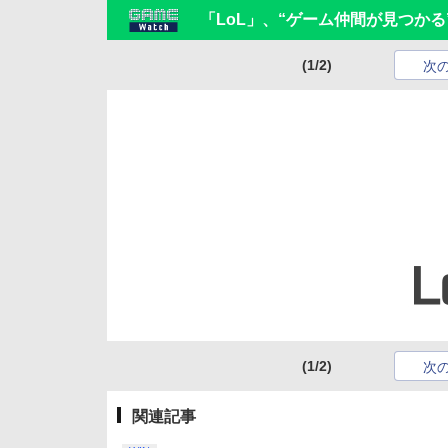
「LoL」、“ゲーム仲間が見つか
(1/2)
次
(1/2)
次
関連記事