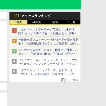
アクセスランキング
1時間
24時間
1週間
1カ月
「オクトパストラベラー」70%オフで1,643
円！ もうすぐ終了のセール情報まとめ【8月8日
更新】
後藤隆幸氏アニメーター活動45年周年記念展開
ニンテンドーeショップでは「大神 絶景版」が
催！ 「攻殻機動隊 S.A.C.」など生原画、総作画
67%オフで990円
監督修正が展示
そらザウルスやギャルきち、団長の吉野家Tシ
ャツも！「hololive Splash T-Party!」全Tシャツ
ラインナップ公開＆オンライン販売開始
ファミマで「ポケモンフレンダ」ピカチュウ&
ゼラオラのフレンダピックがもらえるキャンペ
ーン開催！
「スプラトゥーン レイダース」更新データ
「Ver.1.1.1」が配信開始。ブキやステージに関
する不具合を修正
もっと見る