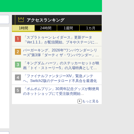
アクセスランキング
1時間
24時間
1週間
1カ月
「スプラトゥーン レイダース」更新データ
「Ver.1.1.1」が配信開始。ブキやステージに関
する不具合を修正
バーガーキング、2026年“ワンパウンダーシリ
ーズ”第3弾「ダーティ ザ・ワンパウンダー」を
8月7日発売
「キングダム ハーツ」のステッカーセットが映
「特製ガーリックマヨソース」を使用した超大
画「トイ・ストーリー5」の入場特典として配
型チーズバーガー
布決定！
「ファイナルファンタジーXIV」緊急メンテ
本日8月7日より先着・数量限定で配布
へ。Switch2版のデータロード不具合を最適化
「ポムポムプリン」30周年記念グッズが郵便局
のネットショップにて受注販売開始
「おもちもちもちクッション」など今年だけの
もっと見る
限定商品が登場