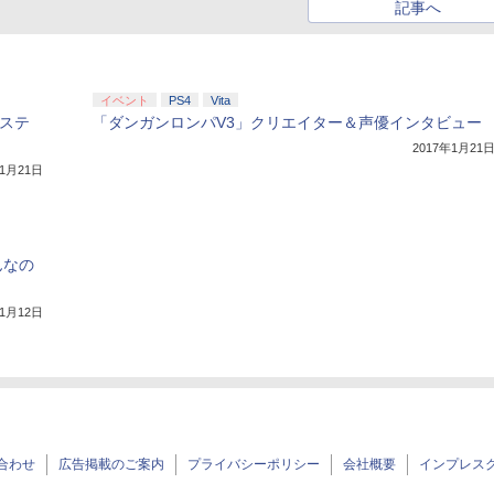
記事へ
イベント
PS4
Vita
ステ
「ダンガンロンパV3」クリエイター＆声優インタビュー
2017年1月21
年1月21日
んなの
年1月12日
合わせ
広告掲載のご案内
プライバシーポリシー
会社概要
インプレス