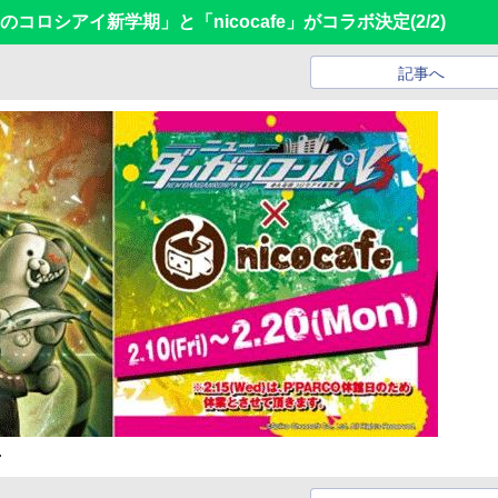
のコロシアイ新学期」と「nicocafe」がコラボ決定
(2/2)
記事へ
.