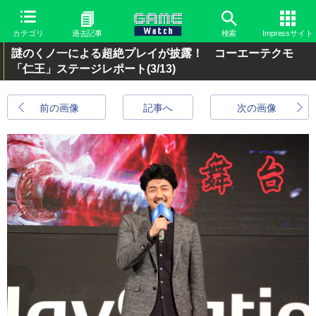
カテゴリ
過去記事
検索
Impressサイト
謎のくノ一による超絶プレイが披露！ コーエーテクモ
「仁王」ステージレポート
(3/13)
前の画像
記事へ
次の画像