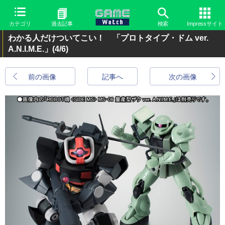
カテゴリ
過去記事
検索
Impressサイト
わかる人だけついてこい！ 「プロトタイプ・ドム ver.
A.N.I.M.E.」
(4/6)
前の画像
記事へ
次の画像