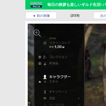
毎日の挨拶も楽しいギルド生活! 
(2/19)
前の画像
次