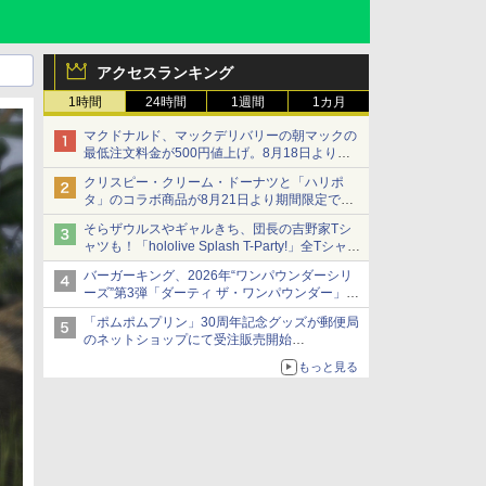
アクセスランキング
1時間
24時間
1週間
1カ月
マクドナルド、マックデリバリーの朝マックの
最低注文料金が500円値上げ。8月18日より
1,500円から受付
クリスピー・クリーム・ドーナツと「ハリポ
タ」のコラボ商品が8月21日より期間限定で発
売
そらザウルスやギャルきち、団長の吉野家Tシ
組分け帽子ドーナツなど見た目も楽しい商品が
ャツも！「hololive Splash T-Party!」全Tシャツ
登場
ラインナップ公開＆オンライン販売開始
バーガーキング、2026年“ワンパウンダーシリ
ーズ”第3弾「ダーティ ザ・ワンパウンダー」を
8月7日発売
「ポムポムプリン」30周年記念グッズが郵便局
「特製ガーリックマヨソース」を使用した超大
のネットショップにて受注販売開始
型チーズバーガー
「おもちもちもちクッション」など今年だけの
もっと見る
限定商品が登場