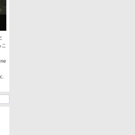
と
るこ
ine
c.