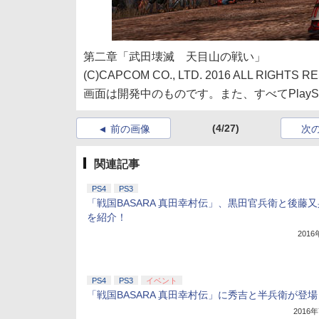
第二章「武田壊滅 天目山の戦い」
(C)CAPCOM CO., LTD. 2016 ALL RIGHTS R
画面は開発中のものです。また、すべてPlaySt
(4/27)
前の画像
次
関連記事
PS4
PS3
「戦国BASARA 真田幸村伝」、黒田官兵衛と後藤
を紹介！
201
PS4
PS3
イベント
「戦国BASARA 真田幸村伝」に秀吉と半兵衛が登場
2016