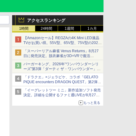
アクセスランキング
1時間
24時間
1週間
1カ月
【Amazonセール】REGZAの4K Mini LED液晶
TVがお買い得。55V型、65V型、75V型の2026
年モデルがラインナップ
「スーパーリアル麻雀 Venus Returns」8月27
日に発売決定。脱衣麻雀が3D×VRで復活
発売から2週間は20%オフになるセールが実施
バーガーキング、2026年“ワンパウンダーシリ
ーズ”第3弾「ダーティ ザ・ワンパウンダー」を
8月7日発売
「ドラクエ」×ジェラピケ、コラボ「GELATO
「特製ガーリックマヨソース」を使用した超大
PIQUE encounters DRAGON QUEST」第2弾が
型チーズバーガー
本日発売
「イーグレットツー ミニ」新作追加ソフト発売
アイスカップに入ったスライムやわたぼう、ベ
決定。詳細を公開するファミ通LIVEが8月27日
ビーサタンなどがオリジナルアートで登場
20時から配信
もっと見る
シリーズ累計100タイトルへ