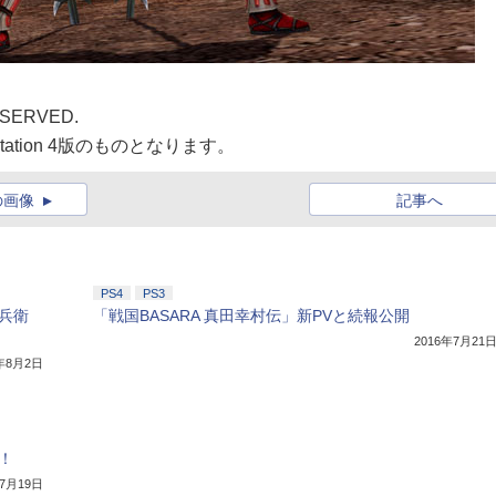
ESERVED.
ation 4版のものとなります。
の画像
記事へ
PS4
PS3
又兵衛
「戦国BASARA 真田幸村伝」新PVと続報公開
2016年7月21
6年8月2日
！
年7月19日