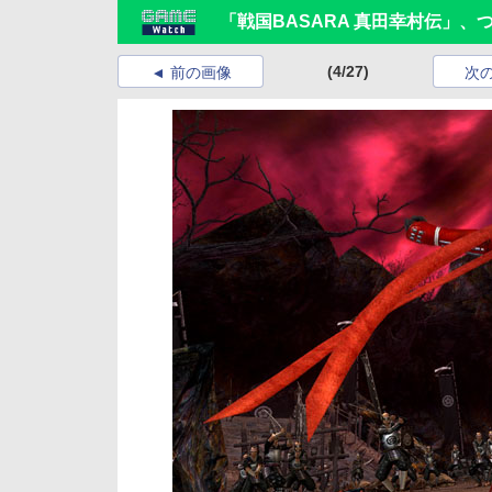
「戦国BASARA 真田幸村伝」
(4/27)
前の画像
次