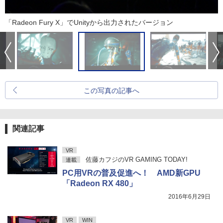
「Radeon Fury X」でUnityから出力されたバージョン
この写真の記事へ
関連記事
VR
佐藤カフジのVR GAMING TODAY!
連載
PC用VRの普及促進へ！ AMD新GPU
「Radeon RX 480」
2016年6月29日
VR
WIN