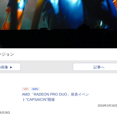
バージョン
の画像
記事へ
VR
WIN
AMD「RADEON PRO DUO」発表イベン
ト“CAPSAICIN”開催
2016年3月16
年6月29日