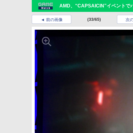
AMD、“CAPSAICIN”イベン
(33/65)
前の画像
次