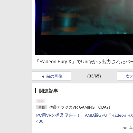
「Radeon Fury X」でUnityから出力された
(33/65)
前の画像
次
関連記事
VR
佐藤カフジのVR GAMING TODAY!
連載
PC用VRの普及促進へ！ AMD新GPU「Radeon RX
480」
2016