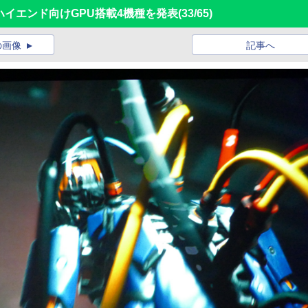
トでハイエンド向けGPU搭載4機種を発表
(33/65)
の画像
記事へ