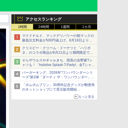
アクセスランキング
1時間
24時間
1週間
1カ月
マクドナルド、マックデリバリーの朝マックの
最低注文料金が500円値上げ。8月18日より
1,500円から受付
クリスピー・クリーム・ドーナツと「ハリポ
タ」のコラボ商品が8月21日より期間限定で発
売
そらザウルスやギャルきち、団長の吉野家Tシ
組分け帽子ドーナツなど見た目も楽しい商品が
ャツも！「hololive Splash T-Party!」全Tシャツ
登場
ラインナップ公開＆オンライン販売開始
バーガーキング、2026年“ワンパウンダーシリ
ーズ”第3弾「ダーティ ザ・ワンパウンダー」を
8月7日発売
「ポムポムプリン」30周年記念グッズが郵便局
「特製ガーリックマヨソース」を使用した超大
のネットショップにて受注販売開始
型チーズバーガー
「おもちもちもちクッション」など今年だけの
もっと見る
限定商品が登場