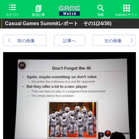
カテゴリ
過去記事
検索
Impressサイト
Casual Games Summitレポート その1
(24/36)
前の画像
記事へ
次の画像