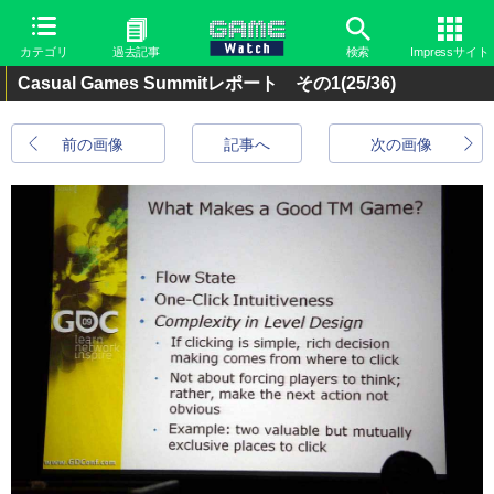
カテゴリ
過去記事
検索
Impressサイト
Casual Games Summitレポート その1
(25/36)
前の画像
記事へ
次の画像