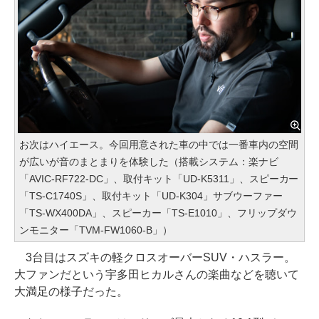
お次はハイエース。今回用意された車の中では一番車内の空間
が広いが音のまとまりを体験した（搭載システム：楽ナビ
「AVIC-RF722-DC」、取付キット「UD-K5311」、スピーカー
「TS-C1740S」、取付キット「UD-K304」サブウーファー
「TS-WX400DA」、スピーカー「TS-E1010」、フリップダウ
ンモニター「TVM-FW1060-B」）
3台目はスズキの軽クロスオーバーSUV・ハスラー。
大ファンだという宇多田ヒカルさんの楽曲などを聴いて
大満足の様子だった。