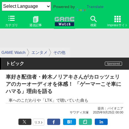
Powered by
Translate
カテゴリ
過去記事
検索
Impressサイト
GAME Watch
エンタメ
その他
トピック
車好き配信者・鈴木ノリアキさんがカロッツェリ
アのカーオーディオを体感！ 「ゲーマーこそ車に
ハマる」理由を語る
車へのこだわりや「LTK」で聴いていた曲も
提供：
パイオニア
サワディ大塚
2025年9月25日 00:00
リスト