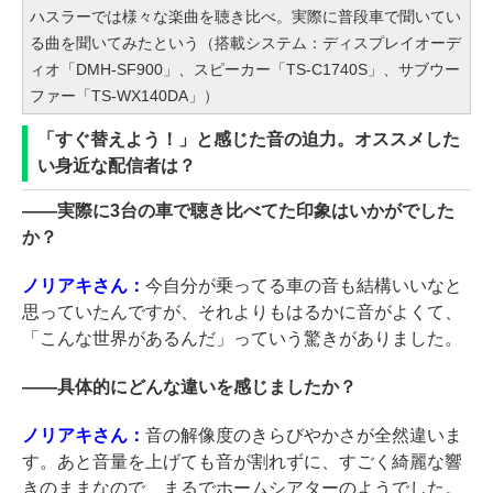
ハスラーでは様々な楽曲を聴き比べ。実際に普段車で聞いてい
る曲を聞いてみたという（搭載システム：ディスプレイオーデ
ィオ「DMH-SF900」、スピーカー「TS-C1740S」、サブウー
ファー「TS-WX140DA」）
「すぐ替えよう！」と感じた音の迫力。オススメした
い身近な配信者は？
――
実際に3台の車で聴き比べてた印象はいかがでした
か？
ノリアキさん：
今自分が乗ってる車の音も結構いいなと
思っていたんですが、それよりもはるかに音がよくて、
「こんな世界があるんだ」っていう驚きがありました。
――
具体的にどんな違いを感じましたか？
ノリアキさん：
音の解像度のきらびやかさが全然違いま
す。あと音量を上げても音が割れずに、すごく綺麗な響
きのままなので、まるでホームシアターのようでした。