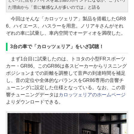
た理由から「音に敏感な人が多いのでは」と語る
今回はそんな「カロッツェリア」製品を搭載したGR8
6、ハイエース、ハスラーを用意。ノリアキさんがそれ
ぞれの車に試乗し、車内空間でオーディオを満喫した。
3台の車で「カロッツェリア」をいざ試聴！
まず1台目に試乗したのは、トヨタの小型FRスポーツ
カー・GR86。このGR86は各スピーカーからリスニング
ポジションまでの距離を調整して音声の到達時間を補足
し、音の定位や全体的なバランスをGR86専用の音響チ
ューニングに設定した仕様となっている。なお、この音
響チューニングデータは
カロッツェリアのホームページ
よりダウンロードできる。