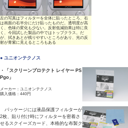
左の写真はフィルターを全体に貼ったところ、右
は画面の右半分にだけ貼ったものだ。透明度が高
く、色味の変化も少ない。反射低減効果は特に良
く、今回試した製品の中ではトップクラス。だ
が、拭きあとが残りやすいところがあり、光の反
射が青紫に見えるところもある
● ユニオンテクノス
・「スクリーンプロテクト レイヤー PS
Pgo」
メーカー：ユニオンテクノス
購入価格：440円
パッケージには液晶保護フィルターが
2枚、貼り付け時にフィルターを密着さ
せるスクイーズカード、本格的な布製ク