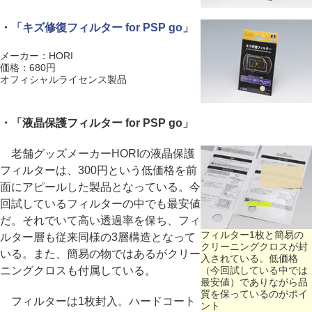
・
「キズ修復フィルター for PSP go」
メーカー：HORI
価格：680円
オフィシャルライセンス製品
・「液晶保護フィルター for PSP go」
老舗グッズメーカーHORIの液晶保護
フィルターは、300円という低価格を前
面にアピールした製品となっている。今
回試しているフィルターの中でも最安値
だ。それでいて高い透過率を保ち、フィ
フィルター1枚と簡易の
ルター層も従来同様の3層構造となって
クリーニングクロスが封
いる。また、簡易の物ではあるがクリー
入されている。低価格
ニングクロスも付属している。
（今回試している中では
最安値）でありながら品
質を保っているのがポイ
フィルターは1枚封入。ハードコート
ント