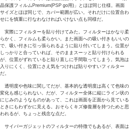
晶保護フィルムPremium(PSP go用)」とほぼ同じ仕様。画面
サイズとほぼ同じで、カバー範囲が広い。それだけに位置合わ
せにを慎重に行なわなければいけない点も同様だ。
実際にフィルターを貼り付けてみた。フィルターはかなり柔
らかく、フィルムも柔らかい。また画面への吸い付きもいいの
で、吸い付きに引っ張られるように貼り付いてしまう。位置が
しっかりと合っていれば、そのままスーッと貼り付けられる
が、位置がずれていると貼り直しに手間取ってしまう。気泡は
入りにくく、位置にさえ気をつければ貼りやすいフィルター
だ。
透明度や色味に関してだが、基本的な透明度は高くて色味の
変化も感じられない。だが、フィルター全体に縦にライン状の
にじみのようなものがあって、これは画面を正面から見ている
ときにもわずかに見える。おそらくキズ修復層を持つためと思
われるが、ちょっと残念な点だ。
サイバーガジェットのフィルターの特徴でもあるが、表面は