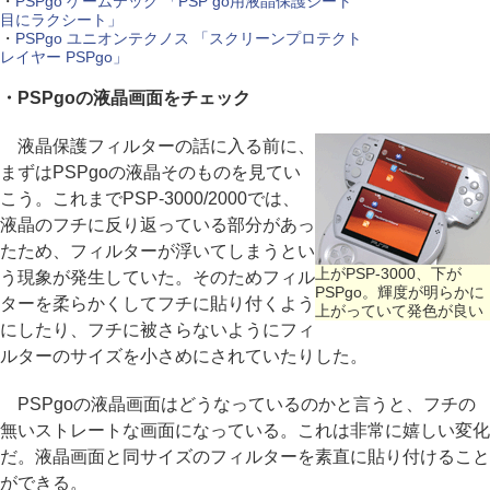
・
PSPgo ゲームテック 「PSP go用液晶保護シート
目にラクシート」
・
PSPgo ユニオンテクノス 「スクリーンプロテクト
レイヤー PSPgo」
・PSPgoの液晶画面をチェック
液晶保護フィルターの話に入る前に、
まずはPSPgoの液晶そのものを見てい
こう。これまでPSP-3000/2000では、
液晶のフチに反り返っている部分があっ
たため、フィルターが浮いてしまうとい
上がPSP-3000、下が
う現象が発生していた。そのためフィル
PSPgo。輝度が明らかに
ターを柔らかくしてフチに貼り付くよう
上がっていて発色が良い
にしたり、フチに被さらないようにフィ
ルターのサイズを小さめにされていたりした。
PSPgoの液晶画面はどうなっているのかと言うと、フチの
無いストレートな画面になっている。これは非常に嬉しい変化
だ。液晶画面と同サイズのフィルターを素直に貼り付けること
ができる。