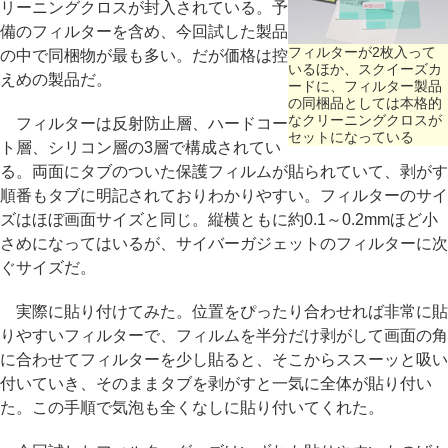
リーニングクロスが封入されている。予
備のフィルターを含め、今回試した製品
フィルターが2枚入って
の中で同梱物が最も多い。だが価格は控
いるほか、スクイーズカ
えめの製品だ。
ードに、フィルター製品
の同梱品としては本格的
なクリーニングクロスが
フィルターは反射防止層、ハードコー
セットになっている
ト層、シリコン層の3層で構成されてい
る。両面にタブのついた保護フィルムが貼られていて、剥がす
順番もタブに明記されておりわかりやすい。フィルターのサイ
ズはほぼ画面サイズと同じ。縦横ともに約0.1～0.2mmほど小
さめになってはいるが、サイバーガジェットのフィルターに次
ぐサイズだ。
実際に貼り付けてみた。位置をぴったり合わせれば非常に貼
りやすいフィルターで、フィルムを半分だけ剥がして画面の角
に合わせてフィルターを少し貼ると、そこからススーッと吸い
付いていき、そのままタブを剥がすと一気に全体が貼り付い
た。この手順で気泡も全くなしに貼り付いてくれた。