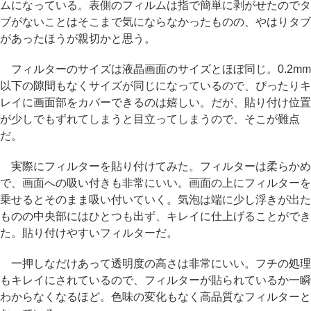
ムになっている。表側のフィルムは指で簡単に剥がせたのでタ
ブがないことはそこまで気にならなかったものの、やはりタブ
があったほうが親切かと思う。
フィルターのサイズは液晶画面のサイズとほぼ同じ。0.2mm
以下の隙間もなくサイズが同じになっているので、ぴったりキ
レイに画面部をカバーできるのは嬉しい。だが、貼り付け位置
が少しでもずれてしまうと目立ってしまうので、そこが難点
だ。
実際にフィルターを貼り付けてみた。フィルターは柔らかめ
で、画面への吸い付きも非常にいい。画面の上にフィルターを
乗せるとそのまま吸い付いていく。気泡は端に少し浮きが出た
ものの中央部にはひとつも出ず、キレイに仕上げることができ
た。貼り付けやすいフィルターだ。
一押しなだけあって透明度の高さは非常にいい。フチの処理
もキレイにされているので、フィルターが貼られているか一瞬
わからなくなるほど。色味の変化もなく高品質なフィルターと