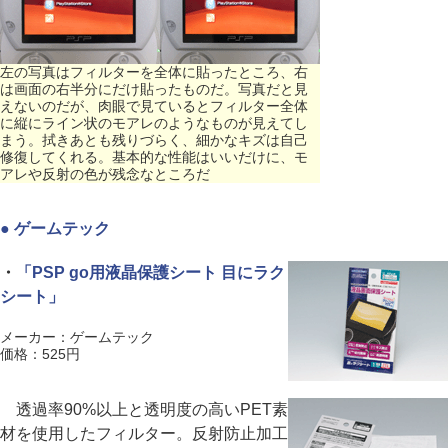
左の写真はフィルターを全体に貼ったところ、右
は画面の右半分にだけ貼ったものだ。写真だと見
えないのだが、肉眼で見ているとフィルター全体
に縦にライン状のモアレのようなものが見えてし
まう。拭きあとも残りづらく、細かなキズは自己
修復してくれる。基本的な性能はいいだけに、モ
アレや反射の色が残念なところだ
● ゲームテック
・
「PSP go用液晶保護シート 目にラク
シート」
メーカー：ゲームテック
価格：525円
透過率90%以上と透明度の高いPET素
材を使用したフィルター。反射防止加工