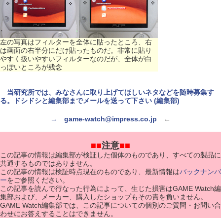
左の写真はフィルターを全体に貼ったところ、右
は画面の右半分にだけ貼ったものだ。非常に貼り
やすく扱いやすいフィルターなのだが、全体が白
っぽいところが残念
当研究所では、みなさんに取り上げてほしいネタなどを随時募集す
る。ドシドシと編集部までメールを送って下さい (編集部)
→
game-watch@impress.co.jp
←
■■
注意
■■
この記事の情報は編集部が検証した個体のものであり、すべての製品に
共通するものではありません。
この記事の情報は検証時点現在のものであり、最新情報は
バックナンバ
ー
をご参照ください。
この記事を読んで行なった行為によって、生じた損害はGAME Watch編
集部および、メーカー、購入したショップもその責を負いません。
GAME Watch編集部では、この記事についての個別のご質問・お問い合
わせにお答えすることはできません。