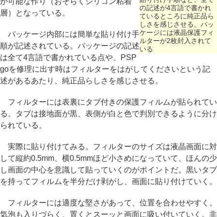
が可能な作り（おそらくシリコン粘着
の記述が4言語で書かれ
層）となっている。
ているところに純正品ら
しさを感じさせる。パッ
ケージには液晶保護フィ
パッケージ内部には簡単な貼り付け手
ルターが2枚封入されて
順が記述されている。パッケージの記述
いる
は全て4言語で書かれている点や、PSP
goを修理に出す時はフィルターをはがしてくださいという記
述があるあたり、純正品らしさを感じさせる。
フィルターには表裏にタブ付きの保護フィルムが貼られてい
る。タブは接地面が黒、表側が白と色で判別できるように分け
られている。
実際に貼り付けてみる。フィルターのサイズは液晶画面に対
して縦約0.5mm、横0.5mmほど小さめになっていて、ほんの少
し画面の中心を意識して貼っていくのがポイントだ。黒いタブ
を持ってフィルムを半分だけ剥がし、画面に貼り付けていく。
フィルターには適度な堅さがあって、位置を合わせやすく。
気泡も入りづらく、置くとスーッと画面に吸い付いていく。非