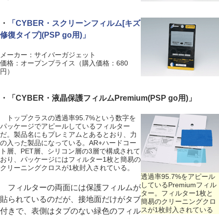
・
「CYBER・スクリーンフィルム[キズ
修復タイプ](PSP go用)」
メーカー：サイバーガジェット
価格：オープンプライス（購入価格：680
円）
・「CYBER・液晶保護フィルムPremium(PSP go用)」
トップクラスの透過率95.7%という数字を
パッケージでアピールしているフィルター
だ。製品名にもプレミアムとあるとおり、力
の入った製品になっている。AR+ハードコー
ト層、PET層、シリコン層の3層で構成されて
おり、パッケージにはフィルター1枚と簡易の
クリーニングクロスが1枚封入されている。
透過率95.7%をアピール
しているPremiumフィル
フィルターの両面には保護フィルムが
ター。フィルター1枚と
貼られているのだが、接地面だけがタブ
簡易のクリーニングクロ
スが1枚封入されている
付きで、表側はタブのない緑色のフィル