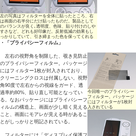
左の写真はフィルターを全体に貼ったところ、右
は画面の右半分にだけ貼ったものだ。製品として
のバランスが良く､透明度、色味、貼り付けのしや
すさなど、どれも好印象だ。反射低減の効果もし
っかりしていて、引き締まった色を保ってくれる
・「プライバシーフィルム」
左右の視野角を制限した、覗き見防止
のプライバシーフィルター。パッケージ
にはフィルター1枚が封入されており、
クリーニングクロスは付属しない。視野
角90度で左右からの視線をガード、透
今回唯一のプライバシー
過率約80%、貼り直し可能となってい
フィルター。パッケージ
る。なおパッケージにはプライバシーフ
にはフィルターが1枚封
ィルムの構造上、画面が少し暗く見える
入されている
こと、画面にモアレが見える時があるこ
とがしっかりと明記されている。
フィルターには「ディスプレイ保護フ