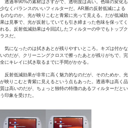
透過率90%の素材はさすがで、透明度は高い。色味の変化も
少なくバランスのいいフィルターだ。AR層の反射低減による
ものなのか、光が映りこむと青紫に光って見える。だが低減効
果は見事で、光が反射していても引き締まった色味を保ってく
れる。反射低減効果は今回試したフィルターの中でもトップク
ラスだ。
気になったのは拭きあとが残りやすいところ。キズは付かな
いのだが、クリーニングクロスで擦ったあとが残りがちで、完
全にキレイに拭き取るまでに手間がかかる。
反射低減効果が非常に高く魅力的なのだが、そのためか、光
が映りこむと青紫に見えるという点もあった。透過率は高く品
質は高いのだが、ちょっと独特の特徴のあるフィルターだとい
う印象を受けた。