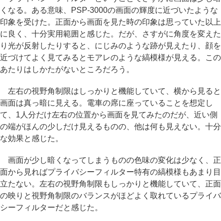
くなる。ある意味、PSP-3000の画面の輝度に近づいたような
印象を受けた。正面から画面を見た時の印象は思っていた以上
に良く、十分実用範囲と感じた。だが、さすがに角度を変えた
り光が反射したりすると、にじみのような跡が見えたり、顔を
近づけてよく見てみるとモアレのような縞模様が見える。この
あたりはしかたがないところだろう。
左右の視野角制限はしっかりと機能していて、横から見ると
画面は真っ暗に見える。電車の席に座っていることを想定し
て、1人分だけ左右の位置から画面を見てみたのだが、近い側
の端がほんの少しだけ見えるものの、他は何も見えない。十分
な効果と感じた。
画面が少し暗くなってしまうものの色味の変化は少なく、正
面から見ればプライバシーフィルター特有の縞模様もあまり目
立たない。左右の視野角制限もしっかりと機能していて、正面
の映りと視野角制限のバランスがほどよく取れているプライバ
シーフィルターだと感じた。