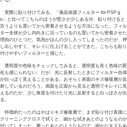
実際に貼り付けてみる。「液晶保護フィルター for PSP g
o」と比べてこちらのほうが堅さが少しある分、貼り付けると
言うよりも置いてから密着させるような方法になった。フィル
ター全体が少し内向きに沿っているのも置いてから密着させた
理由のひとつだ。気泡がほんの少し入ってしまったのだが、押
し出しやすく、キレイに仕上げることができた。こちらも貼り
付けやすいフィルターと感じた。
透明度や色味をチェックしてみると、透明度も良く色味の変
化も感じられない。だが、光に反射したときにフィルター自体
が白っぽく見えることがある。おそらく表面のキズ修復層が反
射しているのだろう。画面を正面から見ると透明でキレイに見
えるのだが、少し角度を付けたり光に反射すると白っぽさが出
る。
特徴的だったのはやはりキズ修復層で、まず貼り付け直後に
クリーニングクロスで拭くと、細かな拭きあとのようなものが
付いてしまった。擦ったあとのようなもので、細かなキズもあ