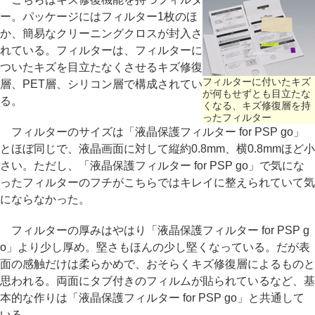
ー。パッケージにはフィルター1枚のほ
か、簡易なクリーニングクロスが封入さ
れている。フィルターは、フィルターに
ついたキズを目立たなくさせるキズ修復
フィルターに付いたキズ
層、PET層、シリコン層で構成されてい
が何もせずとも目立たな
る。
くなる、キズ修復層を持
ったフィルター
フィルターのサイズは「液晶保護フィルター for PSP go」
とほぼ同じで、液晶画面に対して縦約0.8mm、横0.8mmほど小
さい。ただし、「液晶保護フィルター for PSP go」で気にな
ったフィルターのフチがこちらではキレイに整えられていて気
にならなかった。
フィルターの厚みはやはり「液晶保護フィルター for PSP g
o」より少し厚め。堅さもほんの少し堅くなっている。だが表
面の感触だけは柔らかめで、おそらくキズ修復層によるものと
思われる。両面にタブ付きのフィルムが貼られているなど、基
本的な作りは「液晶保護フィルター for PSP go」と共通して
いる。