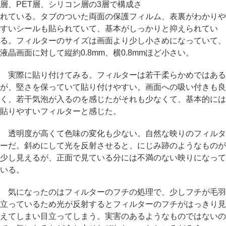
層、PET層、シリコン層の3層で構成さ
れている。タブのついた両面の保護フィルム、表裏がわかりや
すいシールも貼られていて、基本がしっかりと抑えられてい
る。フィルターのサイズは画面より少し小さめになっていて、
液晶画面に対して縦約0.8mm、横0.8mmほど小さい。
実際に貼り付けてみる。フィルターは若干柔らかめではある
が、堅さを保っていて貼り付けやすい。画面への吸い付きも良
く、若干気泡が入るのを感じたがそれも少なくて、基本的には
貼りやすいフィルターと感じた。
透明度が高くて色味の変化も少ない。自然な映りのフィルタ
ーだ。斜めにして光を反射させると、にじみ跡のようなものが
少し見えるが、正面で見ている分には不満のない映りになって
いる。
気になったのはフィルターのフチの処理で、少しフチが毛羽
立っているため光が反射するとフィルターのフチがはっきり見
えてしまい目立ってしまう。実害のあるようなものではないの