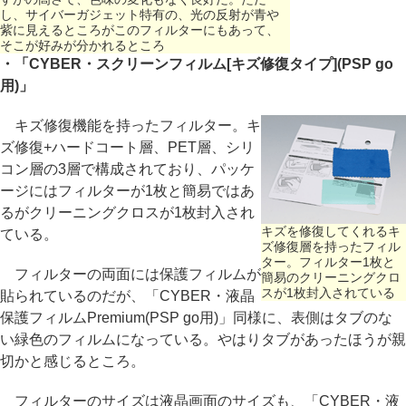
し、サイバーガジェット特有の、光の反射が青や
紫に見えるところがこのフィルターにもあって、
そこが好みが分かれるところ
・「CYBER・スクリーンフィルム[キズ修復タイプ](PSP go
用)」
キズ修復機能を持ったフィルター。キ
ズ修復+ハードコート層、PET層、シリ
コン層の3層で構成されており、パッケ
ージにはフィルターが1枚と簡易ではあ
るがクリーニングクロスが1枚封入され
キズを修復してくれるキ
ている。
ズ修復層を持ったフィル
ター。フィルター1枚と
フィルターの両面には保護フィルムが
簡易のクリーニングクロ
スが1枚封入されている
貼られているのだが、「CYBER・液晶
保護フィルムPremium(PSP go用)」同様に、表側はタブのな
い緑色のフィルムになっている。やはりタブがあったほうが親
切かと感じるところ。
フィルターのサイズは液晶画面のサイズも、「CYBER・液