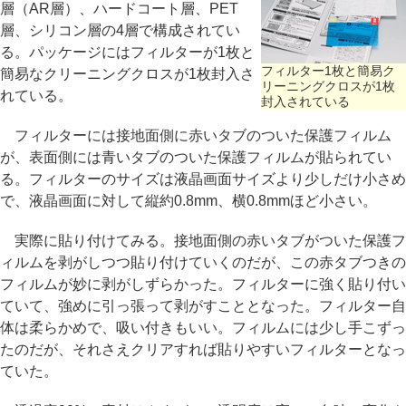
層（AR層）、ハードコート層、PET
層、シリコン層の4層で構成されてい
る。パッケージにはフィルターが1枚と
フィルター1枚と簡易ク
簡易なクリーニングクロスが1枚封入さ
リーニングクロスが1枚
れている。
封入されている
フィルターには接地面側に赤いタブのついた保護フィルム
が、表面側には青いタブのついた保護フィルムが貼られてい
る。フィルターのサイズは液晶画面サイズより少しだけ小さめ
で、液晶画面に対して縦約0.8mm、横0.8mmほど小さい。
実際に貼り付けてみる。接地面側の赤いタブがついた保護フ
ィルムを剥がしつつ貼り付けていくのだが、この赤タブつきの
フィルムが妙に剥がしずらかった。フィルターに強く貼り付い
ていて、強めに引っ張って剥がすこととなった。フィルター自
体は柔らかめで、吸い付きもいい。フィルムには少し手こずっ
たのだが、それさえクリアすれば貼りやすいフィルターとなっ
ていた。