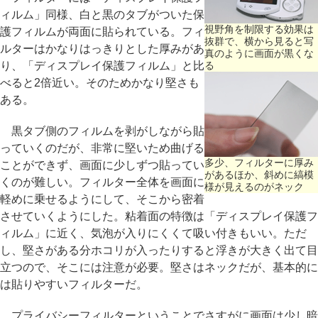
ィルム」同様、白と黒のタブがついた保
視野角を制限する効果は
護フィルムが両面に貼られている。フィ
抜群で、横から見ると写
ルターはかなりはっきりとした厚みがあ
真のように画面が黒くな
り、「ディスプレイ保護フィルム」と比
る
べると2倍近い。そのためかなり堅さも
ある。
黒タブ側のフィルムを剥がしながら貼
っていくのだが、非常に堅いため曲げる
多少、フィルターに厚み
ことができず、画面に少しずつ貼ってい
があるほか、斜めに縞模
くのが難しい。フィルター全体を画面に
様が見えるのがネック
軽めに乗せるようにして、そこから密着
させていくようにした。粘着面の特徴は「ディスプレイ保護フ
ィルム」に近く、気泡が入りにくくて吸い付きもいい。ただ
し、堅さがある分ホコリが入ったりすると浮きが大きく出て目
立つので、そこには注意が必要。堅さはネックだが、基本的に
は貼りやすいフィルターだ。
プライバシーフィルターということでさすがに画面は少し暗