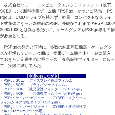
株式会社ソニー・コンピュータエンタテインメント（以下､
SCEJ）より新型携帯ゲーム機「PSPgo」がついに発売！ PS
Pgoは、UMDドライブを持たず、軽量、コンパクトなスライ
ド式筐体になった新機軸のPSP。外観がこれまでのPSP-3000/
2000/1000とは異なるだけに、ゲームグッズもPSPgo専用の物
が必須となる。
PSPgoの発売と同時に、多数の純正周辺機器、ゲームグッ
ズが登場している。今回は、携帯ゲーム機本体と一緒に購入し
ておきたい定番中の定番グッズ「液晶保護フィルター」に絞っ
て、実際に試してみた。
【今週のおしながき】
・
PSPgo SCEJ 「ディスプレイ保護フィルム」
・
PSPgo SCEJ 「プライバシーフィルム」
・
PSPgo HORI 「液晶保護フィルター for PSP go」
・
PSPgo HORI 「キズ修復フィルター for PSP go」
・
PSPgo サイバーガジェット 「CYBER・スクリーン
フィルム[キズ修復タイプ](PSP go用)」
・
PSPgo サイバーガジェット 「CYBER・液晶保護フ
ィルムPremium(PSP go用)」