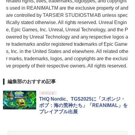
related rights, titles, trademarks, logotypes, and copyright
s used in REANIMALTM are the exclusive property of and
are controlled by TARSIER STUDIOSTM AB unless spec
ifically stated otherwise. All rights reserved. Unreal Engin
e, Epic Games, Inc. Unreal, Unreal Technology, and the P
owered by Unreal Technology and any respective logos a
re trademarks and/or registered trademarks of Epic Game
s, Inc. in the United States and elsewhere. All related othe
r marks, trademarks, logos, and copyrights are the exclusi
ve property of their respective owners. All rights reserved.
編集部のおすすめ記事
イベント
THQ Nordic、TGS2025に「スポンジ・
ボブ：海の荒神たち」「REANIMAL」を
プレイアブル出展