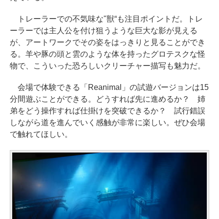
トレーラーでの不気味な"獣“も注目ポイントだ。トレ
ーラーでは主人公を付け狙うような巨大な影が見える
が、アートワークでその姿をはっきりと見ることができ
る。羊や豚の頭と雲のような体を持ったグロテスクな怪
物で、こういった恐ろしいクリーチャー描写も魅力だ。
会場で体験できる「Reanimal」の試遊バージョンは15
分間遊ぶことができる。どうすれば先に進めるか？ 姉
弟をどう操作すれば仕掛けを突破できるか？ 試行錯誤
しながら道を進んでいく感触が非常に楽しい。ぜひ会場
で触れてほしい。