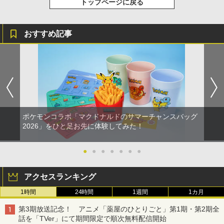
トップページに戻る
おすすめ記事
ポケモンコラボ「マクドナルドのサマーチャンスバッグ
2026」をひと足お先に体験してみた！
●
●
●
●
●
●
●
アクセスランキング
1時間
24時間
1週間
1カ月
第3期放送記念！ アニメ「薬屋のひとりごと」第1期・第2期全
話を「TVer」にて期間限定で順次無料配信開始