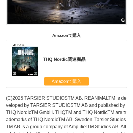
Amazonで購入
THQ Nordic関連商品
Amazonで購入
(C)2025 TARSIER STUDIOSTM AB. REANIMALTM is de
veloped by TARSIER STUDIOSTM AB and published by
THQ NordicTM GmbH. THQTM and THQ NordicTM are tr
ademarks of THQ NordicTM AB, Sweden. Tarsier Studios
TM AB is a group company of AmplifierTM Studios AB. All