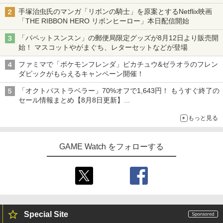
手塚治虫氏のマンガ「リボンの騎士」を原案とするNetflix映画
「THE RIBBON HERO リボンヒーロー」本日配信開始
「パペットスンスン」の郵便局限定グッズが8月12日より販売開
始！ マスコットやがまぐち、レターセットなどが登場
ファミマで「ポケモンフレンダ」ピカチュウ&ゼラオラのフレン
ダピックがもらえるキャンペーン開催！
「オクトパストラベラー」70%オフで1,643円！ もうすぐ終了の
セール情報まとめ【8月8日更新】
ニンテンドーeショップでは「大神 絶景版」が67%オフで990円
もっと見る
GAME Watch をフォローする
Special Site