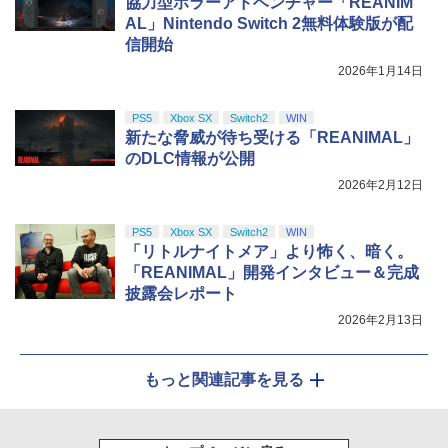
協力型ホラーアドベンチャー「REANIM
AL」Nintendo Switch 2無料体験版が配
信開始
2026年1月14日
PS5
Xbox SX
Switch2
WIN
新たな脅威が待ち受ける「REANIMAL」
のDLC情報が公開
2026年2月12日
PS5
Xbox SX
Switch2
WIN
「リトルナイトメア」より怖く、暗く。
「REANIMAL」開発インタビュー＆完成
披露会レポート
2026年2月13日
もっと関連記事を見る