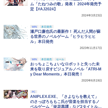
ム「たねつみの歌」発表！ 2024年発売予
定【#AJ2024】
2024年3月23日
WIN
本日発売
瀬戸口廉也氏の最新作！ 死んだ人間が蘇
る世界のノベルゲーム「ヒラヒラヒヒ
ル」本日発売
2023年11月17日
WIN
本日発売
セール
おっちょこちょいなロボットと失った未
来を取り戻すビジュアルノベル「ATRI-M
y Dear Moments」本日発売！
2020年6月19日
PC
ANIPLEX.EXE、「さよならを教えて」
のさっぽろももこ氏が音楽を担当するノ
ベルゲーム「徒花異譚」など2タイトルを