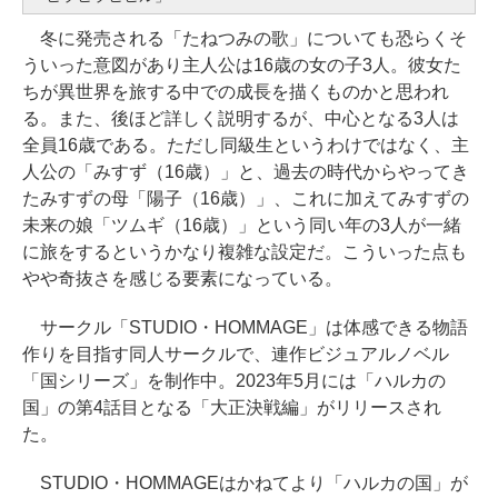
冬に発売される「たねつみの歌」についても恐らくそ
ういった意図があり主人公は16歳の女の子3人。彼女た
ちが異世界を旅する中での成長を描くものかと思われ
る。また、後ほど詳しく説明するが、中心となる3人は
全員16歳である。ただし同級生というわけではなく、主
人公の「みすず（16歳）」と、過去の時代からやってき
たみすずの母「陽子（16歳）」、これに加えてみすずの
未来の娘「ツムギ（16歳）」という同い年の3人が一緒
に旅をするというかなり複雑な設定だ。こういった点も
やや奇抜さを感じる要素になっている。
サークル「STUDIO・HOMMAGE」は体感できる物語
作りを目指す同人サークルで、連作ビジュアルノベル
「国シリーズ」を制作中。2023年5月には「ハルカの
国」の第4話目となる「大正決戦編」がリリースされ
た。
STUDIO・HOMMAGEはかねてより「ハルカの国」が