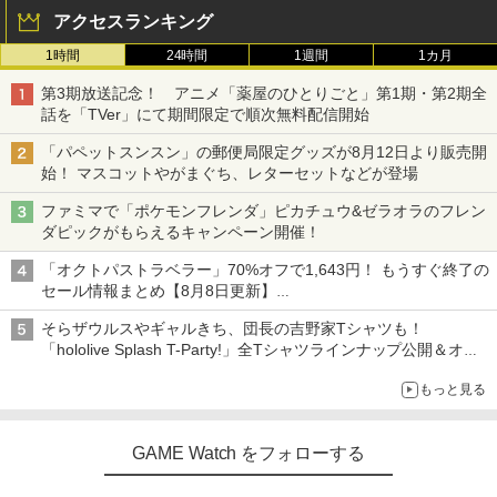
アクセスランキング
1時間
24時間
1週間
1カ月
第3期放送記念！ アニメ「薬屋のひとりごと」第1期・第2期全
話を「TVer」にて期間限定で順次無料配信開始
「パペットスンスン」の郵便局限定グッズが8月12日より販売開
始！ マスコットやがまぐち、レターセットなどが登場
ファミマで「ポケモンフレンダ」ピカチュウ&ゼラオラのフレン
ダピックがもらえるキャンペーン開催！
「オクトパストラベラー」70%オフで1,643円！ もうすぐ終了の
セール情報まとめ【8月8日更新】
ニンテンドーeショップでは「大神 絶景版」が67%オフで990円
そらザウルスやギャルきち、団長の吉野家Tシャツも！
「hololive Splash T-Party!」全Tシャツラインナップ公開＆オン
ライン販売開始
もっと見る
GAME Watch をフォローする