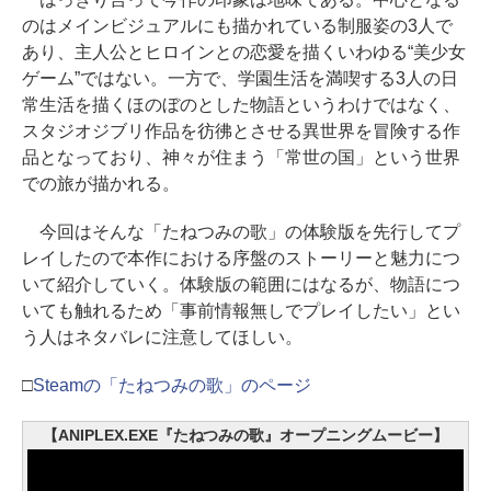
のはメインビジュアルにも描かれている制服姿の3人で
あり、主人公とヒロインとの恋愛を描くいわゆる“美少女
ゲーム”ではない。一方で、学園生活を満喫する3人の日
常生活を描くほのぼのとした物語というわけではなく、
スタジオジブリ作品を彷彿とさせる異世界を冒険する作
品となっており、神々が住まう「常世の国」という世界
での旅が描かれる。
今回はそんな「たねつみの歌」の体験版を先行してプ
レイしたので本作における序盤のストーリーと魅力につ
いて紹介していく。体験版の範囲にはなるが、物語につ
いても触れるため「事前情報無しでプレイしたい」とい
う人はネタバレに注意してほしい。
□
Steamの「たねつみの歌」のページ
【ANIPLEX.EXE『たねつみの歌』オープニングムービー】