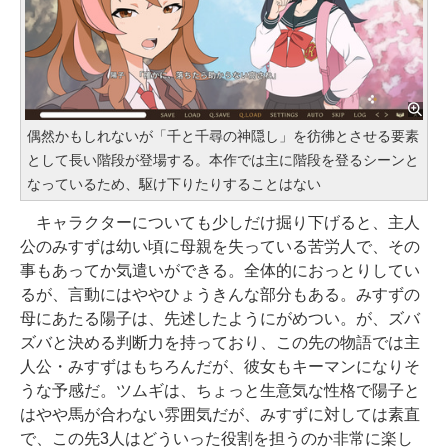
偶然かもしれないが「千と千尋の神隠し」を彷彿とさせる要素
として長い階段が登場する。本作では主に階段を登るシーンと
なっているため、駆け下りたりすることはない
キャラクターについても少しだけ掘り下げると、主人
公のみすずは幼い頃に母親を失っている苦労人で、その
事もあってか気遣いができる。全体的におっとりしてい
るが、言動にはややひょうきんな部分もある。みすずの
母にあたる陽子は、先述したようにがめつい。が、ズバ
ズバと決める判断力を持っており、この先の物語では主
人公・みすずはもちろんだが、彼女もキーマンになりそ
うな予感だ。ツムギは、ちょっと生意気な性格で陽子と
はやや馬が合わない雰囲気だが、みすずに対しては素直
で、この先3人はどういった役割を担うのか非常に楽し