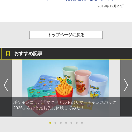
発表
2019年12月27日
トップページに戻る
おすすめ記事
ポケモンコラボ「マクドナルドのサマーチャンスバッグ
2026」をひと足お先に体験してみた！
●
●
●
●
●
●
●