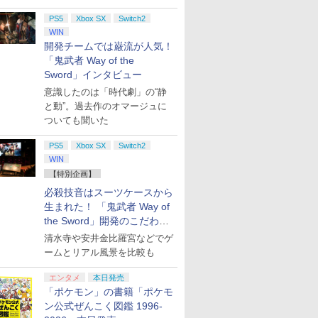
PS5
Xbox SX
Switch2
WIN
開発チームでは巌流が人気！
「鬼武者 Way of the
Sword」インタビュー
意識したのは「時代劇」の“静
と動”。過去作のオマージュに
ついても聞いた
PS5
Xbox SX
Switch2
WIN
【特別企画】
必殺技音はスーツケースから
生まれた！ 「鬼武者 Way of
the Sword」開発のこだわり
を目撃！
清水寺や安井金比羅宮などでゲ
ームとリアル風景を比較も
エンタメ
本日発売
「ポケモン」の書籍「ポケモ
ン公式ぜんこく図鑑 1996-