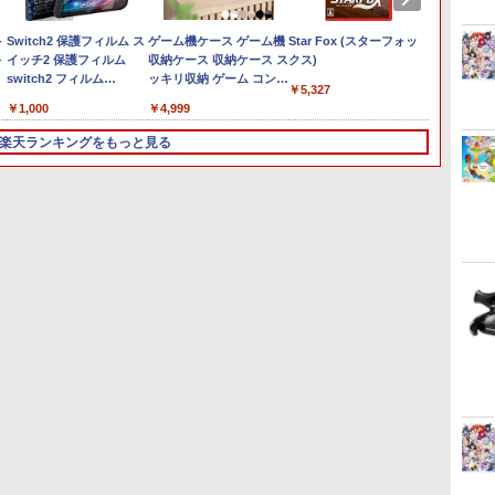
￥55,871
(CFI-ZCT2J01)
ジナル巾着＋メーカー特
ワイト)
ナル巾
￥11,849
￥7,681
￥3,523
￥9,000
￥10,737
￥2,618
￥8,698
￥5,000
￥10,737
￥8,020
￥8,800
￥1,000
￥10,00
￥18,75
￥9,900
典:【坤と離】二振りの
【坤と
-
Switch2 保護フィルム ス
ゲーム機ケース ゲーム機
Star Fox (スターフォッ
H2 INT
剣、十翼より来たる！ス
十翼よ
キ
イッチ2 保護フィルム
収納ケース 収納ケース ス
クス)
【Swi
タジオ描き下ろしイラス
オ描き
switch2 フィルム
ッキリ収納 ゲーム コント
ワール
トボード付) [DVD]
ード付) [
￥5,327
Switch2 ガラスフィルム
ローラー 収納 据え置き
ネーショ
￥1,000
￥4,999
￥5,980
スイッチ2 フィルム ガイ
壁掛け 放熱スリット コー
ーエディ
ド 貼り付け キット カバ
ドスリット シンプル イン
AAM3A
楽天ランキングをもっと見る
ー Switch 2 本体 アクセ
テリア テレビ テレビゲー
ン ワ-
サリー Nintendo
ム Switch2(代引不可)
ーション
Switch2 ケース 可 透明
【送料無料】
ィション
ブルーライト カット 99％
3
3
3
4
4
4
5
5
5
6
6
6
FIRME
置
ザ・ナイン・チャーネ
【中古】ポチと! ヨッシー
うたの☆プリンスさまっ♪
【中古】 ファンタジーラ
【中古】那由多の軌跡:改
うたの☆プリンスさまっ♪
即納 PS5対応バッグ PS5
【FC/NewFC/SFC/MD1/PCE
ルパン三世 カリオストロ
【当店独
太鼓の
「撫物語
タ
典
ル -第九納骨室ー
ウールワールド
ALL STAR STAGE -
イフi グルグルの竜と時
【早期予約特典】コンプ
ALL STAR STAGE -
対応リュック
用】コンパクトACアダプ
の城 【4K ULTRA HD】 [
要エン
ース SS
こドロー
ン
Happy Celebration-
をぬすむ少女／PS5
リート・サウンドトラッ
Happy Celebration-
PlayStation5対応収納バ
タ＜ホワイト＞
山田康雄 ]
[PS5
定版)【B
￥3,388
￥733
￥1,780
ト
Ver.A【Blu-ray】 [ (ゲー
ク(CD2枚組)付
Ver.B【Blu-ray】 [ (ゲー
ック PS5対応収納
I&II(D
維新 ]
￥6,864
￥3,872
￥868
￥6,864
￥3,960
￥1,640
￥6,864
￥4,180
￥7,354
用
ム・ミュージック) ]
ム・ミュージック) ]
Playstation5＆PS5
I&II/
Digital Edition for
スクウ
DualsenseControllerと
(202510