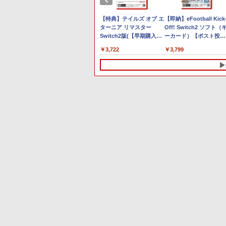
￥8,760
￥5,832
￥6,455
 10/11用
Forza Horizon 6 G923d
有線 日本正規代理店品
Japanese only (CFI-
ジナル三方背収納ケース
ド】 [オンラインコード]
です。
￥3,000
￥38,800
￥4,731
￥55,000
￥8,300
￥10,780
￥7,286
￥5,000
￥3,964
ラーゲーム
6L366AA
2200B01)
付きコレクション) (オリ
-Your パー
【特典】ファイナルファ
【特典】テイルズ オブ エ
【即納】eFootball Kick
効果スティ
ジナル特典:オリジナル巾
ナー
ンタジー レゾナンス
ターニア リマスター
Off! Switch2 ソフト（
オゲームコ
着＋メーカー特典:【坤と
ch 2
Switch2版(【初回封入特
Switch2版(【早期購入特
ーカード）【ポスト投
（ブラッ
離】二振りの剣、十翼よ
典】魔導船＆かけだし騎
典】超冒険お役立ちセッ
函】※初回特典は付いて
り来たる！スタジオ描き
￥6,910
￥3,722
￥3,799
士の応援パック・かけだ
ト)
いない場合がございます
下ろしイラストボード付)
し騎士のスタートダッシ
[Blu-ray]
ュパック)
10
10
10
1
1
1
2
2
2
野球スピリ
】ゲーム＆
乱太郎」～
Beast of Reincarnation
任天堂 Nintendo Switch
劇場版「鬼滅の刃」無限
PS5用 ワイヤレスコント
【中古】ピクロスDS
【中古】【Blu－ray】や
【ポイント5倍】PS5 横
【中古】ヴァルキリーエ
「撫物語」第一巻 / なで
早期購入封入
ダの伝説
！三年生、
【PS5】
Proコントローラー
城編 第一章 猗窩座再来
ローラー 専用 スキンシー
はり俺の青春ラブコメは
きスタンド PS5 slim ス
リュシオン [初回生産特
こドロー(上)(完全生産限
￥350
シ)
Blu-
[HAC-A-FSSKA NSWPro
(完全生産限定版)【Blu-
ル おしゃれなスキンシー
まちがっている。続 第4
ンド PS5 Pro 水平 スタ
付き] -PS4
定版)【Blu-ray】 [ 西尾
￥7,630
 ]
コントローラー]
ray】 [ 吾峠呼世晴 ]
ル 貼るだけでかんたんド
巻 初回限定版 スリー
ド PS5 コンソールホス
維新 ]
￥7,670
￥8,690
￥1,000
￥1,090
￥2,380
￥680
￥6,497
レスアップ 気軽に着せ替
ブケース・小説付 / 及川
ディスプレイ ホルダー
えが楽しめるデザインス
啓【監督】
水平ブラケット PS5デジ
テッカー
タル ディスク 熱放散 保