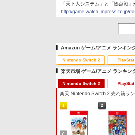
「天下人システム」と「拠点戦」
http://game.watch.impress.co.jp/
Amazon ゲーム/アニメ ランキン
Nintendo Switch 2
PlayStat
楽天市場 ゲーム/アニメ ランキン
10
10
10
10
1
1
1
1
2
2
2
2
Nintendo Switch 2
PlayStat
楽天 Nintendo Switch 2 売れ筋
10
1
2
プリペイド
ョン スト
HE 有線ゲ
 第三章 蛇
ニンテンドープリペイド
【Amazon.co.jp限定】
HyperX Clutch Gladiate
ヤマトよ永遠に
スプラトゥーン レイダー
PlayStation 5 デジタル・
【純正品】Xbox ワイヤ
【Amazon.co.jp限定】劇
スプラトゥーン レイダ
Beast of Reincarnation
Xbox プリペイドカード
劇場版「鬼滅の刃」無限
オンライン
00円 |オ
ーラー
番号 3000円|オンライン
Logicool G ハンコン
Xbox公式ライセンス ゲ
REBEL3199 7 [Blu-ray]
ス|オンラインコード版
エディション 日本語専用
レス コントローラー +
場版モノノ怪 第三章 蛇神
ス -Switch2
PS5 【特典】プロダクト
5,000円 デジタルコード
城編 第一章 猗窩座再来
ド版
X|S XBOX
コード版
G923 グランツーリスモ7
ーミング コントローラー
Console Language:
USB-C® ケーブル
(Amazon.co.jp限定オリ
コード 封入
【旧 Xbox ギフトカー
通常版 [Blu-ray]