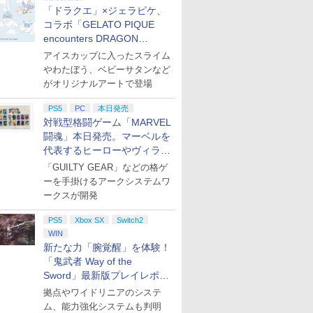
「ドラクエ」×ジェラピケ、
コラボ「GELATO PIQUE
encounters DRAGON
QUEST」第2弾が本日発売
アイスカップに入ったスライム
やわたぼう、ベビーサタンなど
がオリジナルアートで登場
PS5
PC
本日発売
対戦型格闘ゲーム「MARVEL
闘魂」本日発売。マーベルを
代表するヒーローやヴィラン
たちが登場
「GUILTY GEAR」などの格ゲ
ーを手掛けるアークシステムワ
ークスが開発
PS5
Xbox SX
Switch2
WIN
新たな力「腕覚醒」を体験！
「鬼武者 Way of the
Sword」最新版プレイレポー
ト
拠点やワイドリニアのシステ
ム、能力強化システムも判明