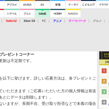
Switch2
Xbox SX
PC
アニメ
テーマパーク
グルメ
 Vita
3DS
アーケード
VR
プレゼントコーナー
更新は不定期です。
1
を以下に挙げます。詳しい応募方法は、各プレゼントご
ていただきます（ご応募いただいた方の個人情報は発送
あとにデータは削除します）。
ないますが、長期不在、受け取り拒否などで未着の場合