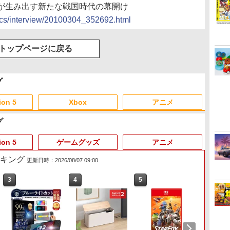
が生み出す新たな戦国時代の幕開け
docs/interview/20100304_352692.html
トップページに戻る
グ
ion 5
Xbox
アニメ
グ
3
3
3
3
4
4
4
4
5
5
5
5
6
6
6
6
ion 5
ゲームグッズ
アニメ
ランキング
更新日時：2026/08/07 09:00
3
4
5
6
ー
 -
Nintendo Switch 2(日本
【純正品】ディスクドラ
【純正品】Xbox ワイヤ
劇場版「鬼滅の刃」無限
ニンテンドープリペイド
【純正品】DualSense ワ
【純正品】Xbox 充電式
劇場版「鬼滅の刃」無限
ニンテンドープリペイド
【純正品】DualSense ワ
【純正品】Xbox ワイヤ
【Amazon.co.jp限定】
ニンテ
プレイ
【純正品】
【Amaz
語・国内専用)
イブ(CFI-ZDD1J)
レス コントローラー (ロ
城編 第一章 猗窩座再来
番号 9000円|オンライン
イヤレスコントローラー
バッテリー + USB-C ケー
城編 第一章 猗窩座再来
番号 5000円|オンライン
イヤレスコントローラー
レス コントローラー (カ
劇場版モノノ怪 第三章 蛇
番号 1
アチケット
イヤレ
場版モノ
PlayStation 5
ボット ホワイト)
通常版 [DVD]
コード版
ミッドナイト ブラック
ブル
完全生産限定版 [Blu-ray]
コード版
(CFI-ZCT2J)
ーボンブラック)
神 (オリジナル特典:オリ
コード
ライン
Series 
(オリジ