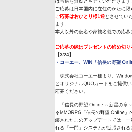
は当選を無効とさせていただきます
ご応募は日本国内に在住のかたに限
ご応募はおひとり様1通
とさせてい
ます。
本人以外の仮名や家族名義での応募
ご応募の際はプレゼントの締め切り
【3/24】
・コーエー、WIN「信長の野望 On
株式会社コーエー様より、Window
とオリジナルQUOカードをご提供
応募ください。
「信長の野望 Online ～新星の
るMMORPG「信長の野望 Onlin
装されたこのアップデートでは、一般
れる「一門」システムが拡張される