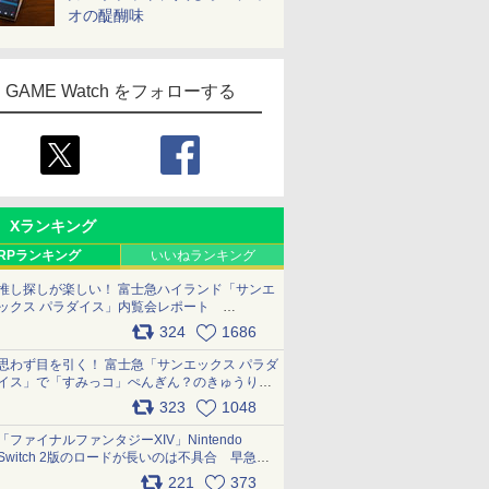
オの醍醐味
GAME Watch をフォローする
Xランキング
RPランキング
いいねランキング
推し探しが楽しい！ 富士急ハイランド「サンエ
ックス パラダイス」内覧会レポート
pic.x.com/p718c0QB0k
324
1686
思わず目を引く！ 富士急「サンエックス パラダ
イス」で「すみっコ」ぺんぎん？のきゅうりド
ッグを食べてみた イラストそのままのメニュ
323
1048
ー化に挑戦。これが意外にもおいしい
pic.x.com/Kgl04hZaeg
「ファイナルファンタジーXIV」Nintendo
Switch 2版のロードが長いのは不具合 早急に
アップデートできるよう対応中
221
373