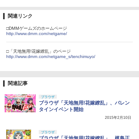
ラー (カーボンブラック)
【Amazon.co.jp限定】劇場版モノノ怪
【純正品】ディスクドライブ(CFI-ZDD1
3
3
第三章 蛇神 (Amazon.co.jp限定オリジ
J) PlayStation 5
￥8,020
ナル三方背収納ケース付きコレクション)
関連リンク
(オリジナル特典:オリジナル巾着＋メー
￥11,849
カー特典:【坤と離】二振りの剣、十翼よ
□DMMゲームズのホームページ
り来たる！スタジオ描き下ろしイラスト
http://www.dmm.com/netgame/
【純正品】Xbox 充電式バッテリー + US
4
ボード付) [Blu-ray]
B-C ケーブル
【純正品】DualSense ワイヤレスコン
4
￥10,780
トローラー ミッドナイト ブラック(CFI-
□「天地無用!花嫁繚乱」のページ
￥2,618
ZCT2J01)
http://www.dmm.com/netgame_s/tenchimuyo/
￥10,737
劇場版「鬼滅の刃」無限城編 第一章 猗
4
窩座再来 完全生産限定版 [Blu-ray]
【純正品】Xbox Elite ワイヤレス コン
5
関連記事
トローラー Series 2 Core Edition (ホワ
￥8,698
【純正品】DualSense ワイヤレスコン
イト)
5
トローラー(CFI-ZCT2J)
ブラウザ
￥18,718
ブラウザ「天地無用!花嫁繚乱」、バレン
￥10,737
タインイベント開始
『映画 ラブライブ！蓮ノ空女学院スクー
5
2015年2月10日
ルアイドルクラブ Bloom Garden Part
y』Blu-ray（特装限定版）
ブラウザ
￥8,589
ブラウザ「天地無用!花嫁繚乱」、梶島正