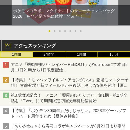
ポケモンコラボ「マクドナルドのサマーチャンスバッグ
2026」をひと足お先に体験してみた！
●
●
●
●
●
●
●
アクセスランキング
1時間
24時間
1週間
1カ月
アニメ「機動警察パトレイバーREBOOT」がYouTubeにて本日8
月11日21時から1日限定配信
8月14日にはU-NEXTで限定配信
【特集】「モンハンワイルズ：アセンダンス」登場モンスター予
想！ 古龍登場と新フィールドから復活しそうな9体を紹介【夏休
み特集2026】
第3期放送記念！ アニメ「薬屋のひとりごと」第1期・第2期全
話を「TVer」にて期間限定で順次無料配信開始
【特集】「ポケモン30周年」だけじゃない。2026年ゲームソフ
ト・ハード周年まとめ【夏休み特集】
「ちいかわ」×くら寿司コラボキャンペーンが8月21日より期間