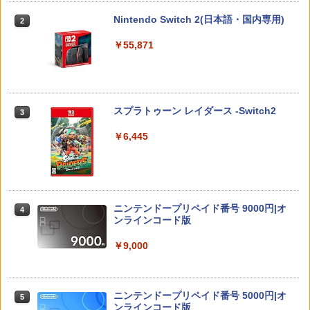
￥330
Nintendo Switch 2(日本語・国内専用)
2
ハードケース for Nintendo Switch 2 ブ
￥6,050
2
ラック
￥55,871
￥2,754
【全品ポイント10倍！要エントリー】
3
劇場版 転生したらスライムだった件 蒼
3
【期間限定セール】ニンテンドー Ninte
海の涙編 (Blu-ray特装限定版)【Blu-ra
ndo ポパイ 【中古】
y】 [ 岡咲美保 ]
スプラトゥーン レイダース -Switch2
3
ゼノブレイド ディフィニティブ・エディ
￥1,580
3
￥7,722
ション Nintendo Switch 2 Edition
￥6,445
￥6,650
【全品ポイント10倍！要エントリー】
4
【楽天ブックス限定抽選特典】迷宮のし
4
【期間限定セール】SG-1000/SC-3000シ
おり（特装限定版）【Blu-ray】(抽選で
リーズ SG-1000/SC-3000シリーズ オー
豪華賞品が当たる！) [ SUZUKA ]
ルドゲームソフト SC-3000 モナコGP
ニンテンドープリペイド番号 9000円|オ
4
ファイアーエムブレム 万紫千紅 【Switc
【中古】
ンラインコード版
4
￥10,296
h2】 BEE-P-AACSA
￥2,650
￥9,000
￥8,470
【楽天ブックス限定配送BOX】【楽天ブ
5
ックス限定先着特典+先着特典】劇場版
【新品】【amiibo】amiibo メタナイト
ニンテンドープリペイド番号 5000円|オ
5
「鬼滅の刃」無限城編 第一章 猗窩座再
5
＆デビルスター（カービィのエアライダ
ンラインコード版
来(完全生産限定版)【Blu-ray】(かるた