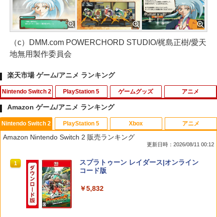
（c）DMM.com POWERCHORD STUDIO/梶島正樹/愛天
地無用製作委員会
楽天市場 ゲーム/アニメ ランキング
Nintendo Switch 2
PlayStation 5
ゲームグッズ
アニメ
Amazon ゲーム/アニメ ランキング
Nintendo Switch 2
PlayStation 5
Xbox
アニメ
Switch2 保護フィルム スイッチ2 保護フ
【中古】PS2 龍が如く2 PS2 the Be
劇場版「鬼滅の刃」無限城編 第一章 猗
1
1
1
Amazon Nintendo Switch 2 販売ランキング
ィルム switch2 フィルム Switch2 ガラ
st
窩座再来(通常版)【Blu-ray】 [ 吾峠呼世
更新日時：2026/08/11 00:12
スフィルム スイッチ2 フィルム ガイド
晴 ]
貼り付け キット カバー Switch 2 本体
￥220
スプラトゥーン レイダース|オンライン
アクセサリー Nintendo Switch2 ケース
1
￥3,960
コード版
可 透明 ブルーライト カット 99％ FIRM
E
￥5,832
￥1,000
【中古】PS2 龍が如く PlayStation2
【送料無料】[Joshinオリジナル特典付]
2
2
the Best
「超かぐや姫!」Blu-ray 通常版/アニメー
ション[Blu-ray]【返品種別A】