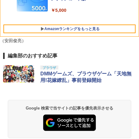
【特典】進撃の巨人3 Switch2版(【早
ーシリーズ）[在庫品]
5
+イベント抽選権+描き下ろし色紙) [ 吾峠
期購入封入特典】DLC)
呼世晴 ]
￥5,000
￥3,800
￥8,518
￥11,000
Amazonランキングをもっと見る
（安田俊亮）
編集部のおすすめ記事
PlayStation 5 デジタル・エディション
【純正品】Xbox ワイヤレス コントロー
劇場版「鬼滅の刃」無限城編 第一章 猗
1
1
1
日本語専用 Console Language: Japan
ラー + USB-C® ケーブル
窩座再来 通常版 [Blu-ray]
ese only (CFI-2200B01)
ブラウザ
￥8,300
￥3,964
DMMゲームズ、ブラウザゲーム「天地無
￥55,000
用!花嫁繚乱」事前登録開始
【純正品】Xbox ワイヤレス コントロー
2
劇場版「鬼滅の刃」無限城編 第一章 猗
Beast of Reincarnation -PS5 【特典】
ラー (ロボット ホワイト)
2
2
窩座再来 通常版 [DVD]
プロダクトコード 封入
Google 検索で当サイトの記事を優先表示させる
￥7,681
￥3,523
￥7,286
【純正品】Xbox ワイヤレス コントロー
3