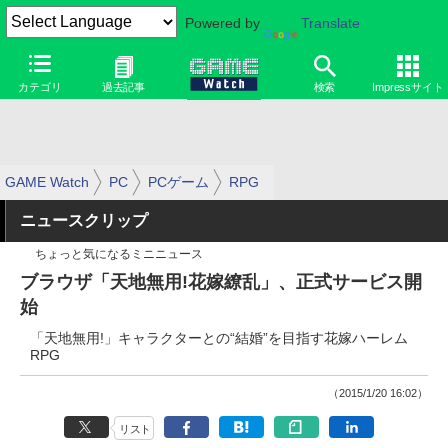
Powered by
Translate
カテゴリ
過去記事
検索
Impressサイト
GAME Watch
PC
PCゲーム
RPG
ニュースクリップ
ちょっと気になるミニニュース
ブラウザ「天地無用!花嫁繚乱」、正式サービス開
始
「天地無用!」キャラクターとの“結婚”を目指す花嫁ハーレム
RPG
（2015/1/20 16:02）
リスト