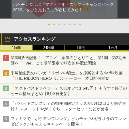
ポケモンコラボ「マクドナルドのサマーチャンスバッグ
2026」をひと足お先に体験してみた！
●
●
●
●
●
●
●
アクセスランキング
1時間
24時間
1週間
1カ月
第3期放送記念！ アニメ「薬屋のひとりごと」第1期・第2期全
話を「TVer」にて期間限定で順次無料配信開始
手塚治虫氏のマンガ「リボンの騎士」を原案とするNetflix映画
「THE RIBBON HERO リボンヒーロー」本日配信開始
「オクトパストラベラー」70%オフで1,643円！ もうすぐ終了の
セール情報まとめ【8月8日更新】
ニンテンドーeショップでは「大神 絶景版」が67%オフで990円
「パペットスンスン」の郵便局限定グッズが8月12日より販売開
始！ マスコットやがまぐち、レターセットなどが登場
ファミマで「ポケモンフレンダ」ピカチュウ&ゼラオラのフレン
ダピックがもらえるキャンペーン開催！