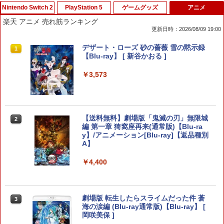
Nintendo Switch 2
PlayStation 5
ゲームグッズ
アニメ
楽天 アニメ 売れ筋ランキング
更新日時：2026/08/09 19:00
【楽天ブックス限定特典】ドンキーコン
【中古】PS5ドラゴンクエストVII Rei
【中古】ぼくとシムのまち リゾートに元
デザート・ローズ 砂の薔薇 雪の黙示録
1
1
1
1
グ バナンザ(「スーパーマリオ」ステッ
magined
気をとりもどそう! (特典無し)
【Blu-ray】 [ 新谷かおる ]
カー2種)
￥4,518
￥229
￥3,573
￥7,902
Switch2 ケース 即納 スイッチ2 Nintend
2
がんばれゴエモン大集合！ PS5版
【送料無料】劇場版「鬼滅の刃」無限城
[Switch 2] マリオテニス フィーバー
2
2
2
o Switch Lite 対応 スイッチ スイッチツ
編 第一章 猗窩座再来(通常版)【Blu-ra
（ダウンロード版） ※6,400ポイント
ー ニンテンドー カバー ポーチ キャリン
y】/アニメーション[Blu-ray]【返品種別
までご利用可 ■
￥4,890
グケース 新型 ジョイコン ソフト ケーブ
A】
ルなど 収納可能 ギフト プレゼント シン
￥7,979
プル 無地 黒 ピンク 黄色 赤 青 送料無料
￥4,400
￥1,100
[メール便OK]【新品】【PS5】紅の錬金
3
【特典】ほの暮しの庭 switch2版(【初
3
術士と白の守護者 〜レスレリアーナのア
劇場版 転生したらスライムだった件 蒼
回外付特典】切り取れるクリアカード)
3
トリエ〜 [PS5版][在庫品]
海の涙編 (Blu-ray通常版)【Blu-ray】 [
Switch2 ケース 即納 パステルカラー か
3
岡咲美保 ]
￥8,118
わいい Nintendo スイッチ2 対応 スイッ