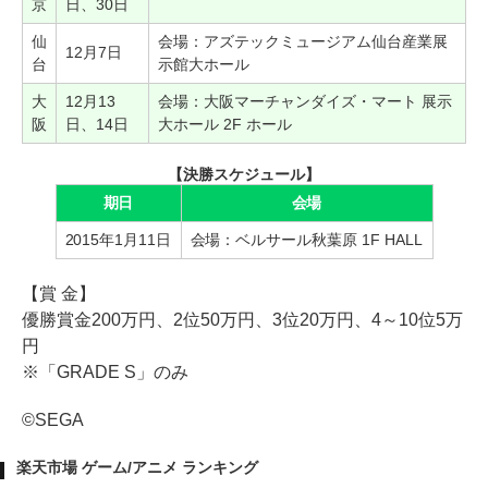
京
日、30日
仙
会場：アズテックミュージアム仙台産業展
12月7日
台
示館大ホール
大
12月13
会場：大阪マーチャンダイズ・マート 展示
阪
日、14日
大ホール 2F ホール
【決勝スケジュール】
期日
会場
2015年1月11日
会場：ベルサール秋葉原 1F HALL
【賞 金】
優勝賞金200万円、2位50万円、3位20万円、4～10位5万
円
※「GRADE S」のみ
©SEGA
楽天市場 ゲーム/アニメ ランキング