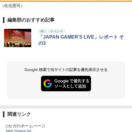
（佐伯憲司）
編集部のおすすめ記事
スプラトゥーン レイダース|オンライン
PlayStation 5 デジタル・エディション
【純正品】Xbox ワイヤレス コントロー
劇場版「鬼滅の刃」無限城編 第一章 猗
1
1
1
1
コード版
日本語専用 Console Language: Japan
ラー + USB-C® ケーブル
窩座再来 通常版 [Blu-ray]
ese only (CFI-2200B01)
AC
イベント
￥5,832
￥8,300
￥3,982
「JAPAN GAMER’S LIVE」レポート そ
￥55,000
の3
【純正品】Xbox ワイヤレス コントロー
2
スプラトゥーン レイダース -Switch2
劇場版「鬼滅の刃」無限城編 第一章 猗
Beast of Reincarnation -PS5 【特典】
ラー (ロボット ホワイト)
2
2
2
窩座再来 通常版 [DVD]
プロダクトコード 封入
Google 検索で当サイトの記事を優先表示させる
￥6,447
￥7,681
￥3,523
￥7,286
【純正品】Xbox ワイヤレス コントロー
3
ラー (カーボンブラック)
Nintendo Switch 2(日本語・国内専用)
【Amazon.co.jp限定】劇場版モノノ怪
【純正品】ディスクドライブ(CFI-ZDD1
3
3
3
第三章 蛇神 (Amazon.co.jp限定オリジ
J) PlayStation 5
￥8,020
ナル三方背収納ケース付きコレクション)
関連リンク
￥55,491
(オリジナル特典:オリジナル巾着＋メー
￥11,849
カー特典:【坤と離】二振りの剣、十翼よ
□セガのホームページ
り来たる！スタジオ描き下ろしイラスト
http://sega.jp/