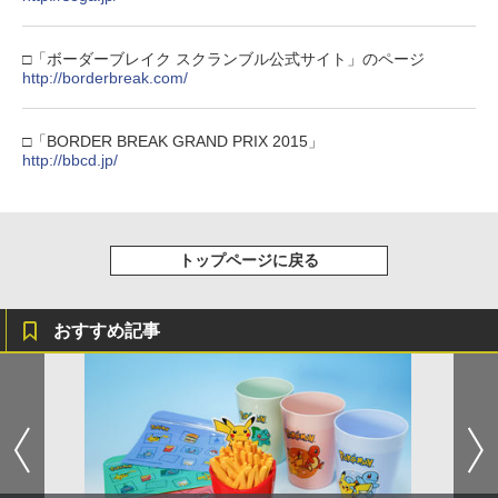
【純正品】Xbox 充電式バッテリー + US
4
ボード付) [Blu-ray]
B-C ケーブル
【純正品】DualSense ワイヤレスコン
ニンテンドープリペイド番号 9000円|オ
4
4
￥10,780
トローラー ミッドナイト ブラック(CFI-
ンラインコード版
□「ボーダーブレイク スクランブル公式サイト」のページ
￥2,618
ZCT2J01)
http://borderbreak.com/
￥9,000
￥10,737
劇場版「鬼滅の刃」無限城編 第一章 猗
4
□「BORDER BREAK GRAND PRIX 2015」
窩座再来 完全生産限定版 [Blu-ray]
【国内正規品】Thrustmaster スラスト
http://bbcd.jp/
5
マスター TH8S シフター - PC、PS4、P
ニンテンドープリペイド番号 5000円|オ
5
￥8,698
【純正品】DualSense ワイヤレスコン
S5、PS5 Pro、Xbox One、Xbox Serie
ンラインコード版
5
トローラー(CFI-ZCT2J)
s X|S 対応の高精度 H パターン シフター
￥5,000
￥10,737
￥14,141
トップページに戻る
『映画 ラブライブ！蓮ノ空女学院スクー
5
ルアイドルクラブ Bloom Garden Part
y』Blu-ray（特装限定版）
おすすめ記事
￥8,589