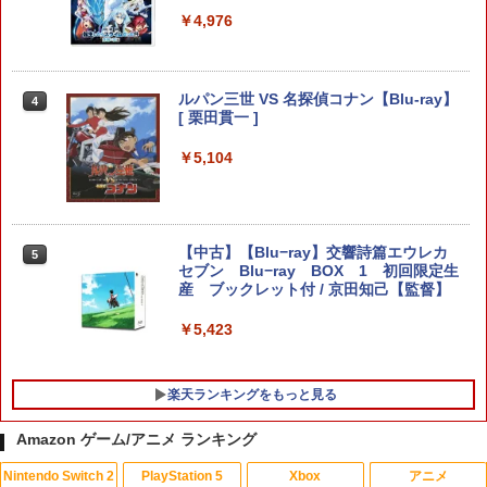
￥4,940
チ スイッチツー ニンテンドー カバー ポ
￥4,976
ーチ ストラップ 新型 ジョイコン ソフト
ケーブル 収納可能 クリスマス ギフト プ
レゼント 送料無料
【8/11まで！抽選で最大全額ポイントバ
amiibo すりみ連合セット[フウカ【レイ
4
4
ック】 【日本語説明書付き】 Brook Wi
ダース】/ウツホ【レイダース】/マンタ
ルパン三世 VS 名探偵コナン【Blu-ray】
￥2,100
4
ngman NS ウィングマン NS Lite コンバ
ロー【レイダース】]（スプラトゥーンシ
[ 栗田貫一 ]
ーター コントローラー 変換アダプター
リーズ）
PS5 XBOX Elite コントローラー用 Swit
￥5,104
ch PC X-input 対応 正規輸入品
￥8,137
【中古】龍が如く 極2 - PS4
4
￥4,980
￥2,480
【中古】【Blu−ray】交響詩篇エウレカ
【特典】進撃の巨人3 Switch2版(【早
5
5
セブン Blu−ray BOX 1 初回限定生
期購入封入特典】DLC)
【特典】Starsand Island（スターサン
産 ブックレット付 / 京田知己【監督】
5
ド・アイランド） PS5版(【初回同梱特
￥8,518
典】DLCチラシ【白いスポーツカー】)
￥5,423
【中古】ワイヤレスコントローラー (DU
5
ALSHOCK 4) ジェット・ブラック 【メ
￥5,965
ーカー生産終了】
楽天ランキングをもっと見る
￥3,720
Amazon ゲーム/アニメ ランキング
Nintendo Switch 2
PlayStation 5
Xbox
アニメ