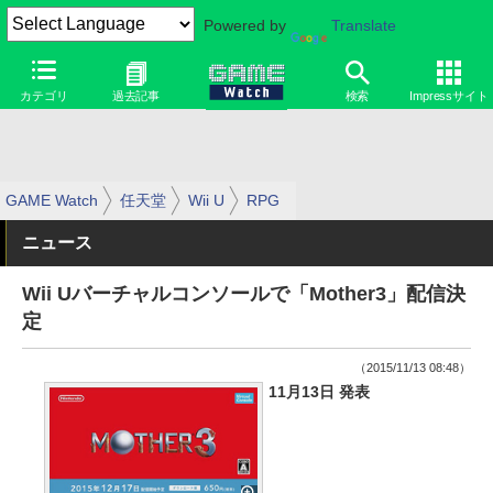
Powered by
Translate
カテゴリ
過去記事
検索
Impressサイト
GAME Watch
任天堂
Wii U
RPG
ニュース
Wii Uバーチャルコンソールで「Mother3」配信決
定
（2015/11/13 08:48）
11月13日 発表