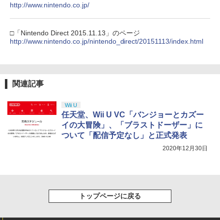
窩座再来 通常版 [DVD]
http://www.nintendo.co.jp/
【純正品】Xbox 充電式バッテリー + US
4
￥8,470
￥4,290
B-C ケーブル
￥3,523
【純正品】DualSense ワイヤレスコン
ニンテンドープリペイド番号 9000円|オ
4
4
トローラー ミッドナイト ブラック(CFI-
ンラインコード版
□「Nintendo Direct 2015.11.13」のページ
￥2,618
ZCT2J01)
http://www.nintendo.co.jp/nintendo_direct/20151113/index.html
SanDisk サンディスク microSD Expres
5
￥9,000
s Card 256GB for Nintendo Switch 2
【特典】NBA 2K27 PS5版(【先着購入
5
￥10,737
BEE-A-SD01A Switch2 microSDカード
封入特典】10,000VC（ゲーム内通貨）
劇場版「鬼滅の刃」無限城編 第一章 猗
4
microSD Express Nintendo任天堂ライ
（DLC引換コード）)
窩座再来 完全生産限定版 [Blu-ray]
【国内正規品】Thrustmaster スラスト
5
センス 高速転送 UHS-I互換 ゲーム保存
関連記事
マスター TH8S シフター - PC、PS4、P
ニンテンドープリペイド番号 5000円|オ
メモリーカード 国内正規品 4523052030
5
￥8,041
￥8,698
【純正品】DualSense ワイヤレスコン
S5、PS5 Pro、Xbox One、Xbox Serie
ンラインコード版
5
185
トローラー(CFI-ZCT2J)
s X|S 対応の高精度 H パターン シフター
Wii U
￥5,000
￥9,800
任天堂、Wii U VC「バンジョーとカズー
￥10,737
￥14,141
イの大冒険」、「ブラストドーザー」に
【Amazon.co.jp限定】劇場版モノノ怪
5
ついて「配信予定なし」と正式発表
第三章 蛇神 (オリジナル特典:オリジナル
2020年12月30日
巾着＋メーカー特典:【坤と離】二振りの
剣、十翼より来たる！スタジオ描き下ろ
しイラストボード付) [DVD]
￥8,800
トップページに戻る