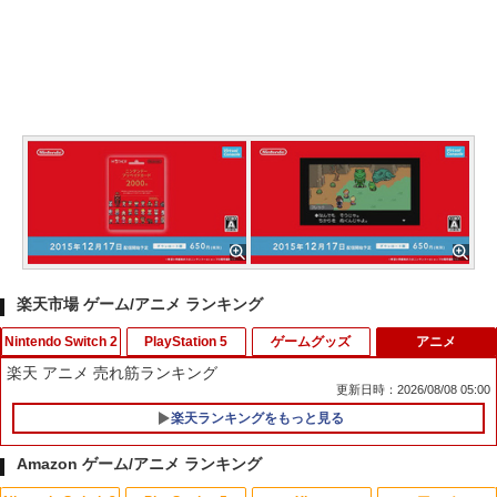
楽天市場 ゲーム/アニメ ランキング
Nintendo Switch 2
PlayStation 5
ゲームグッズ
アニメ
楽天 アニメ 売れ筋ランキング
更新日時：2026/08/08 05:00
楽天ランキングをもっと見る
カードケース 24枚収納 for Nintendo S
[メール便OK]【新品】【PS5】MotoGP
1
1
witch 2 Pixel - 緑 -
24［PS5版］[在庫品]
Amazon ゲーム/アニメ ランキング
￥1,580
￥920