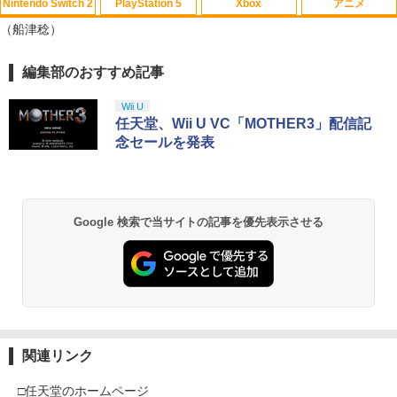
Nintendo Switch 2
PlayStation 5
Xbox
アニメ
（船津稔）
編集部のおすすめ記事
Samsung microSD Express Card 256
【レビュー評価上昇中】 新型 PS5 Slim /
スプラトゥーン レイダース|オンライン
PlayStation 5 デジタル・エディション
【純正品】Xbox ワイヤレス コントロー
【Amazon.co.jp限定】劇場版モノノ怪
2
2
1
1
1
1
GB for Nintendo Switch 2
PS5 Pro 冷却ファン PS5スリム用 冷却
コード版
日本語専用 Console Language: Japan
ラー + USB-C® ケーブル
第三章 蛇神 (Amazon.co.jp限定オリジ
ファン 自動温度検出 3段階風速調整 LED
ese only (CFI-2200B01)
ナル三方背収納ケース付きコレクション)
Wii U
ライト USB付き 低騒音 急速冷却 放熱
￥6,979
(オリジナル特典:オリジナル巾着＋メー
￥5,832
￥8,300
任天堂、Wii U VC「MOTHER3」配信記
プレステ5スリム用 ディスク/デジタル版
カー特典:【坤と離】二振りの剣、十翼よ
￥55,000
念セールを発表
対応 PS5 周辺機器 PS5 Pro 新型PS5
り来たる！スタジオ描き下ろしイラスト
ボード付) [Blu-ray]
￥2,580
【純正品】Xbox ワイヤレス コントロー
2
ファイアーエムブレム 万紫千紅 【Switc
￥10,780
スプラトゥーン レイダース -Switch2
3
Beast of Reincarnation -PS5 【特典】
ラー (ロボット ホワイト)
2
2
h2】 BEE-P-AACSA
プロダクトコード 封入
Google 検索で当サイトの記事を優先表示させる
￥6,449
￥7,681
【新品】PS5 Dead by Daylight スペシ
￥8,470
3
￥7,286
ャルエディション 公式日本版【CERO:
劇場版「鬼滅の刃」無限城編 第一章 猗
2
Z】【メール便】
窩座再来 通常版 [Blu-ray]
【純正品】Xbox ワイヤレス コントロー
3
￥3,220
￥3,982
ラー (カーボンブラック)
【楽天ブックス限定特典+特典】ドラゴ
Nintendo Switch 2(日本語・国内専用)
4
【純正品】ディスクドライブ(CFI-ZDD1
3
3
ンクエストモンスターズ4 枯れ木の国
J) PlayStation 5
￥8,020
のビアンカ・フローラ Switch2版(B2
関連リンク
￥55,871
タペストリー+【早期購入封入特典】冒
ソニーインタラクティブエンタテインメ
4
￥11,849
険スタートダッシュセット)
ント｜SIE グランツーリスモ7【PS5】
劇場版「鬼滅の刃」無限城編 第一章 猗
3
□任天堂のホームページ