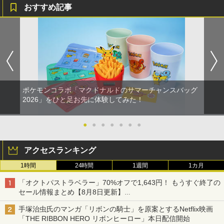
おすすめ記事
ポケモンコラボ「マクドナルドのサマーチャンスバッグ
2026」をひと足お先に体験してみた！
●
●
●
●
●
●
●
アクセスランキング
1時間
24時間
1週間
1カ月
「オクトパストラベラー」70%オフで1,643円！ もうすぐ終了の
セール情報まとめ【8月8日更新】
ニンテンドーeショップでは「大神 絶景版」が67%オフで990円
手塚治虫氏のマンガ「リボンの騎士」を原案とするNetflix映画
「THE RIBBON HERO リボンヒーロー」本日配信開始