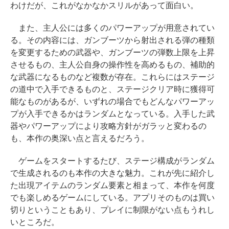
わけだが、これがなかなかスリルがあって面白い。
また、主人公には多くのパワーアップが用意されてい
る。その内容には、ガンブーツから射出される弾の種類
を変更するための武器や、ガンブーツの弾数上限を上昇
させるもの、主人公自身の操作性を高めるもの、補助的
な武器になるものなど複数が存在。これらにはステージ
の道中で入手できるものと、ステージクリア時に獲得可
能なものがあるが、いずれの場合でもどんなパワーアッ
プが入手できるかはランダムとなっている。入手した武
器やパワーアップにより攻略方針がガラッと変わるの
も、本作の奥深い点と言えるだろう。
ゲームをスタートするたび、ステージ構成がランダム
で生成されるのも本作の大きな魅力。これが先に紹介し
た出現アイテムのランダム要素と相まって、本作を何度
でも楽しめるゲームにしている。アプリそのものは買い
切りということもあり、プレイに制限がない点もうれし
いところだ。