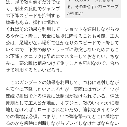
は、弾で敵を倒すだけでな
る。その際必ずパワーアップ
く、射出の反動でジャンプ
が可能だ
の下降スピードを抑制する
効果もある。操作に慣れて
くればその効果を利用して、ショットを連射しながらゆ
るやかに下降し、安全に足場に降りることも可能。主人
公は、足場がない場所ではかなりのスピードで下降して
いくので、下方の敵やトラップに激突しないためにもこ
の下降テクニックは早めにマスターしておきたい。ちな
みに一部の敵は踏みつけて倒すことも可能なので、合わ
せて利用するといいだろう。
このガンブーツの効果を利用して、つねに連射しなが
ら安全に下降したいところだが、実際にはガンブーツが
連続で射出できる弾数には制限が設けられている。弾は
原則として主人公が地面、オブジェ、敵のいずれかに着
地しなければリロードされないため、適切なタイミング
での着地は必須。つまり、いつ弾を撃ってどこに着地す
るのかを瞬時に判断しながらプレイしなければならない