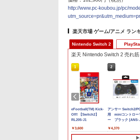
http://www.pc-koubou.jp/pc/mod
utm_source=pr&utm_medium=p
楽天市場 ゲーム/アニメ ラン
Nintendo Switch 2
PlaySta
楽天 Nintendo Switch 2 
10
1
2
内全品P10倍 8/4〜
【楽天ブックス限定特
eFootball(TM) Kick-
アンサー Switch2/P
ントリー】【中
典】スーパーマリオブ
Off! 【Switch2】
用 miniコントロー
Switch2] ぽこ あ
ラザーズ ワンダー
RL205-J1
ー ブラック [ANS-
ン(20260305)
Nintendo Switch 2
SW200BK]
580
￥7,577
￥3,600
￥4,370
Edition ＋ みんなでリ
ンリンパーク(「スーパ