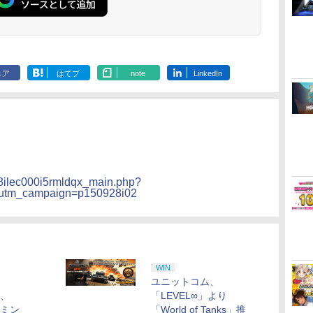
ェア
はてブ
note
LinkedIn
/8ilec000i5rmldqx_main.php?
utm_campaign=p150928i02
WIN
、
ユニットコム、
り、
「LEVEL∞」より
ーミン
「World of Tanks」推