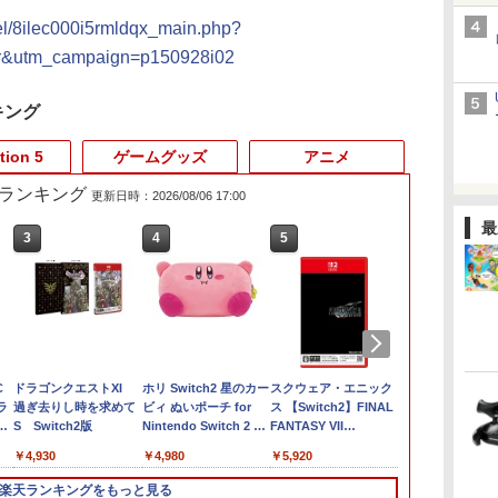
el/8ilec000i5rmldqx_main.php?
r&utm_campaign=p150928i02
キング
tion 5
ゲームグッズ
アニメ
売れ筋ランキング
更新日時：2026/08/06 17:00
最
3
4
5
6
C
ドラゴンクエストXI
ホリ Switch2 星のカー
スクウェア・エニック
ペルソナ3 リ
ラ
過ぎ去りし時を求めて
ビィ ぬいポーチ for
ス 【Switch2】FINAL
【Switch2】 
S Switch2版
Nintendo Switch 2 カ
FANTASY VII
AAUZA
ービィ
REBIRTH [POT-P-
￥4,930
￥4,980
￥5,920
￥6,450
ABMTA NSW2 ファイ
ナルファンタジ-7 リ
楽天ランキングをもっと見る