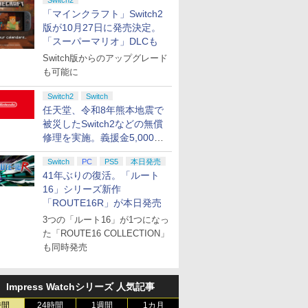
Switch2
「マインクラフト」Switch2
版が10月27日に発売決定。
「スーパーマリオ」DLCも
Switch版からのアップグレード
も可能に
Switch2
Switch
任天堂、令和8年熊本地震で
被災したSwitch2などの無償
修理を実施。義援金5,000万
円の寄付も発表
Switch
PC
PS5
本日発売
41年ぶりの復活。「ルート
16」シリーズ新作
「ROUTE16R」が本日発売
3つの「ルート16」が1つになっ
た「ROUTE16 COLLECTION」
も同時発売
Impress Watchシリーズ 人気記事
時間
24時間
1週間
1カ月