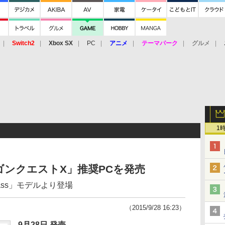
Switch2
Xbox SX
PC
アニメ
テーマパーク
グルメ
 Vita
3DS
アーケード
VR
1
ンクエストX」推奨PCを発売
lass」モデルより登場
（2015/9/28 16:23）
9月28日 発売