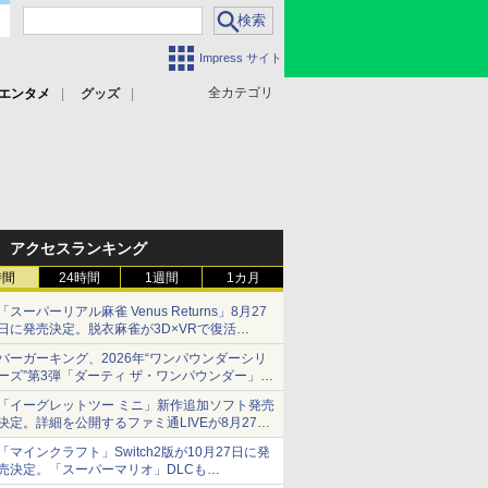
Impress サイト
全カテゴリ
エンタメ
グッズ
アクセスランキング
時間
24時間
1週間
1カ月
「スーパーリアル麻雀 Venus Returns」8月27
日に発売決定。脱衣麻雀が3D×VRで復活
発売から2週間は20%オフになるセールが実施
バーガーキング、2026年“ワンパウンダーシリ
ーズ”第3弾「ダーティ ザ・ワンパウンダー」を
8月7日発売
「イーグレットツー ミニ」新作追加ソフト発売
「特製ガーリックマヨソース」を使用した超大
決定。詳細を公開するファミ通LIVEが8月27日
型チーズバーガー
20時から配信
「マインクラフト」Switch2版が10月27日に発
シリーズ累計100タイトルへ
売決定。「スーパーマリオ」DLCも
Switch版からのアップグレードも可能に