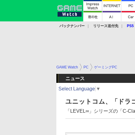
バックナンバー
リリース送付先
PS5
モバイル
eスポーツ
クラウド
PS
GAME Watch
PC
ゲーミングPC
ニュース
Select Language
▼
ユニットコム、「ドラゴ
「LEVEL∞」シリーズの「C-C