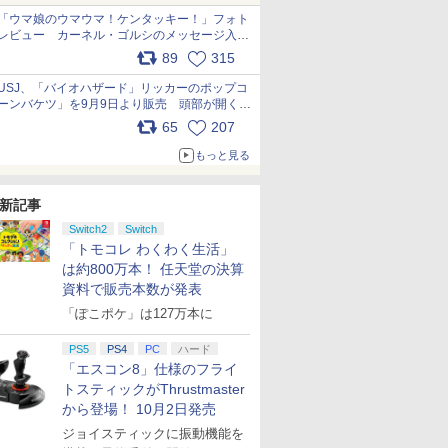
「ウマ娘のウマウマ！ケンタッキー！」フォト
レビュー カーネル・ゴルシのメッセージ入り
パッケージや描き下ろしトレカなどが登場
89
315
pic.x.com/PjnkR9vkXl
USJ、「バイオハザード」リッカーのポップコ
ーンバケツ」を9月9日より販売 頭部が開く仕
組み。味は恐怖を堪のう「味噌フレーバー」
65
207
pic.x.com/81MuXGahVM
もっと見る
新記事
7
8
9
10
Switch2
Switch
「トモコレ わくわく生活」
は約800万本！ 任天堂の決算
資料で販売本数が発表
「ぽこポケ」は127万本に
ロード
ゼノブレイド ディフィ
PS5
PS4
PC
スプラトゥーン レイダ
ハード
【店内全品P10倍 8/4〜
【楽天ブッ
POT-P-
ニティブ・エディショ
ース [Nintendo
要エントリー】【中
典】スーパ
「エスコン8」仕様のフライ
ン Nintendo Switch 2
Switch 2 専用] 任天堂
古】[Switch2] ぽこ あ
ラザーズ 
トスティックがThrustmaster
Edition
[ラッピング不可]
ポケモン(20260305)
Nintendo 
から登場！ 10月2日発売
￥6,480
￥6,550
￥6,580
￥7,577
Edition
ジョイスティックに振動機能を
ンリンパー