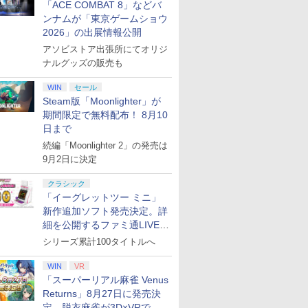
「ACE COMBAT 8」などバ
ンナムが「東京ゲームショウ
2026」の出展情報公開
アソビストア出張所にてオリジ
ナルグッズの販売も
WIN
セール
Steam版「Moonlighter」が
期間限定で無料配布！ 8月10
日まで
続編「Moonlighter 2」の発売は
9月2日に決定
クラシック
「イーグレットツー ミニ」
新作追加ソフト発売決定。詳
細を公開するファミ通LIVEが
8月27日20時から配信
シリーズ累計100タイトルへ
WIN
VR
「スーパーリアル麻雀 Venus
Returns」8月27日に発売決
定。脱衣麻雀が3D×VRで復