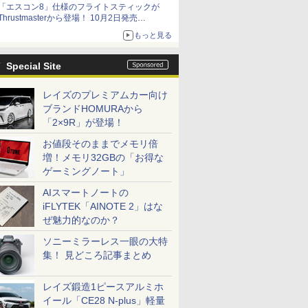
「エスコン8」仕様のフライトスティックが
Thrustmasterから登場！ 10月2日発売
ジョイスティックに振動機能を搭載。予約受付
もっと見る
も開始
Special Site
レイズのプレミアムカー向け
ブランドHOMURAから
「2×9R」が登場！
お値段そのままでメモリ倍
増！メモリ32GBの「お得な
ゲーミングノート」
AIスマートノートの
iFLYTEK「AINOTE 2」はな
ぜ魅力的なのか？
ソニーミラーレス一眼の大特
集！ 見どころ記事まとめ
レイズ鍛造1ピースアルミホ
イール「CE28 N-plus」軽量