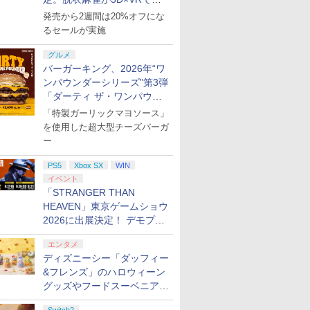
活
発売から2週間は20%オフにな
るセールが実施
グルメ
バーガーキング、2026年“ワ
ンパウンダーシリーズ”第3弾
「ダーティ ザ・ワンパウン
ダー」を8月7日発売
「特製ガーリックマヨソース」
を使用した超大型チーズバーガ
ー
PS5
Xbox SX
WIN
イベント
「STRANGER THAN
HEAVEN」東京ゲームショウ
2026に出展決定！ デモプレ
イや体験型展示も
エンタメ
ディズニーシー「ダッフィー
&フレンズ」のハロウィーン
グッズやフードスーベニアが
8月25日より発売