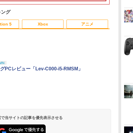
バ-ス]
キング
3
3
3
4
4
4
5
5
5
6
6
6
tion 5
Xbox
アニメ
3
3
3
3
4
4
4
4
5
5
5
5
6
6
6
6
キ
【8/11まで！抽選で最
【中古】鬼滅の刃 ヒノ
【送料無料】劇場版
【店内全品P10倍 8/4〜
Newスーパーマリオブ
【送料無料】私がビー
【店内全品P10倍 8/4〜
ペルソナ5 ザ・ロイヤ
イノセンス【4K
【特典】ファ
ゲーム機 本体
【楽天ブック
WIN
スタ
大全額ポイントバッ
カミ血風譚 - PS4
「鬼滅の刃」無限城編
要エントリー】【中
ラザーズWii ノコノコ
バーになる時 ブルーレ
要エントリー】【中
ル 主人公×ぶくぶ
ULTRA HD】 [ 士郎正
ァンタジー 
る大人の娯楽ゲ
着特典】「超
PCレビュー「Lev-C000-i5-RMSM」
ク】 【日本語説明書付
第一章 猗窩座再来(通
古】[PS5] 仁王3 通常
エアホッケー
イ+DVDセット/アニメ
古】[PS5] 亰都ザナド
ぬいぐるみマスコッ
宗 ]
ス PS5版(
タイトル収録 H
姫！」通常版【
￥769
レ
き】 Brook Wingman
常版)【Blu-ray】/アニ
版 コーエーテクモゲー
ーション[Blu-ray]【返
ゥ -桜花幻舞-(おうかげ
ト 07.魅力 ランク1
特典】魔導船
すだけ ワイ
ray】(アク
￥4,980
￥4,400
￥5,050
￥1,254
￥4,635
￥5,680
￥2,200
￥6,791
￥6,526
￥4,980
￥6,800
落
NS ウィングマン NS
メーション[Blu-ray]
ムス(20260206)
品種別A】
んぶ) 通常版 日本ファ
し騎士の応援
トローラー 付
ター) [ 夏吉ゆ
ダ
ー
無
Nintendo Switch 2(日
【純正品】ディスクド
【純正品】Xbox ワイ
劇場版「鬼滅の刃」無
ニンテンドープリペイ
【純正品】DualSense
Xbox プリペイドカー
『映画 ラブライブ！蓮
ニンテンドープリペイ
【純正品】DualSense
【純正品】Xbox ワイ
劇場版「鬼滅の刃」無
ニンテンドー
プレイステー
【純正品】Xb
ヤマトよ永遠
Lite コンバーター コン
【返品種別A】
ルコム(20260716)
かけだし騎士
将棋 脳トレ 
コ
座再
本語・国内専用)
ライブ(CFI-ZDD1J)
ヤレス コントローラー
限城編 第一章 猗窩座再
ド番号 9000円|オンラ
ワイヤレスコントロー
ド 5,000円 デジタルコ
ノ空女学院スクールア
ド番号 5000円|オンラ
ワイヤレスコントロー
ヤレス コントローラー
限城編 第一章 猗窩座
ド番号 1000
トアチケット 10
式バッテリー +
REBEL3199 7 
トローラー 変換アダプ
トダッシュパ
ーハトーヴォ
コ
フト
PlayStation 5
+ USB-C® ケーブル
来 完全生産限定版
インコード版
ラー ミッドナイト ブ
ード 【旧 Xbox ギフト
イドルクラブ Bloom
インコード版
ラー(CFI-ZCT2J)
(ロボット ホワイト)
再来 完全生産限定版
インコード版
オンラインコ
ケーブル
ray]
ター PS5 XBOX Elite
ブレッドブリ
￥55,603
ン
[Blu-ray]
ラック(CFI-ZCT2J01)
カード】 [オンライン
Garden Party』Blu-
[DVD]
コントローラー用
KTFC-008
￥11,849
￥8,300
￥8,698
￥9,000
￥10,737
￥5,000
￥8,589
￥5,000
￥10,737
￥7,681
￥7,828
￥1,000
￥10,000
￥2,618
￥8,760
コード]
ray（特装限定版）
Switch PC X-input 対
送料無料】
応 正規輸入品
 検索で当サイトの記事を優先表示させる