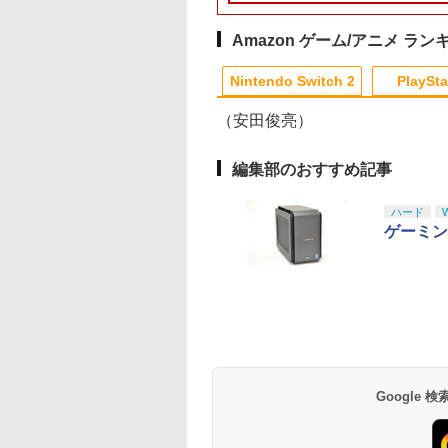
ーマリオ」ステッカー
2種)
Amazon ゲーム/アニメ ラン
10
10
10
1
1
1
2
2
2
Nintendo Switch 2
PlaySta
（安田俊亮）
10
10
10
10
1
1
1
1
2
2
2
2
編集部のおすすめ記事
品】PS5 ELDEN
記 【 頭の体操 脳
典】GHOST IN
ハピネット 【PS5】
[Switch 2] ぽこ あ ポ
ヤマトよ永遠に
PS5 スティックカバー
【中古】アサシン クリ
【中古】【Blu−ray】
【中古】 ELDEN
【中古】PS2 ソウル
【バーゲンセール】
ハード
G SHADOW OF
 脳のトレーニング
E SHELL/攻殻機動
Beast of
ケモン エキスパンショ
REBEL3199 7＜最終巻
コントローラー 交換用
ード4 ブラック フラッ
僕のヒーローアカデミ
RING／PS5
ャリバーII
【中古】Blu-ray▼
ゲーミング
 ERDTREE
グッズ 麻雀 将棋
4Kリマスターセッ
Reincarnation（ビー
ンパス（ダウンロード
＞【Blu-ray】 [ 西崎義
スティックキャップ
グ - PS3
ア Vol．3 / 長崎健司
ー・ウォーズ クロー
￥4,961
￥440
ITION【メール便】
 競走馬育成 RPG
K ULTRA HD Blu-
スト・オブ・リンカネ
版）※3,200ポイントま
展 ]
PS4 コントローラー /
【監督】
ン・ウォーズ ブルー
630
168
750
￥7,630
￥4,400
￥8,751
￥630
￥300
￥430
￥1,183
ト不要 名作ゲーム
&Blu-ray Disc 2枚
ーション） [ELJM-
でご利用可
PS5 コントローラー /
イディスク レンタル
テンドープリペイ
イステーション ス
内正規品】
駿監督作品集
マリオカート ワールド
プレイステーション ス
Xbox プリペイドカー
ヤマトよ永遠に
スプラトゥーン レイダ
PlayStation 5 デジタ
Xbox プリペイドカー
劇場版「鬼滅の刃」無
スプラトゥーン レイ
Beast of
Xbox プリペイドカ
劇場版「鬼滅の刃」
ゆうき テレビゲー
4K ULTRA HD】
30984 PS5 ビ-スト オ
PS5 コントローラー
ち
号 3000円|オンラ
チケット 15,000円
ustmaster スラス
-ray]
-Switch2
トアチケット 3,000円|
ド 2,000円 デジタルコ
REBEL3199 6 [Blu-
ース|オンラインコード
ル・エディション 日本
ド 10,000円 デジタルコ
限城編 第一章 猗窩座再
ース -Switch2
Reincarnation -PS5
ド 1,000円 デジタル
限城編 第一章 猗窩
TVゲーム 】
1弾・第2弾キービジ
ブ リンカネ-ション]
Edge ハンドル 交換用
コード版
ンラインコード版
スター TH8S シフ
オンラインコード版
ード 【旧 Xbox ギフト
ray]
版
語専用 Console
ード 【旧 Xbox ギフト
来 通常版 [Blu-ray]
【特典】プロダクト
ード 【旧 Xbox ギ
来 通常版 [DVD]
ル使用ステッカー
周辺機器 ホコリ防止 全
,233
￥8,564
￥6,455
 - PC、PS4、
カード】 [オンライン
Language: Japanese
カード】 [オンライン
ード 封入
カード】 [オンライ
ト(2枚1セット・袋
面保護 快適なグリップ
000
,000
,141
￥3,000
￥2,000
￥8,760
￥5,832
￥55,000
￥10,000
￥3,964
￥7,286
￥1,000
￥3,523
、PS5 Pro、Xbox
コード]
only (CFI-2200B01)
コード]
コード]
))
取付簡単 DualSense
、Xbox Series X|S
DualShock4 対応 ブラ
の高精度 H パター
ック 2個入
Google
シフター