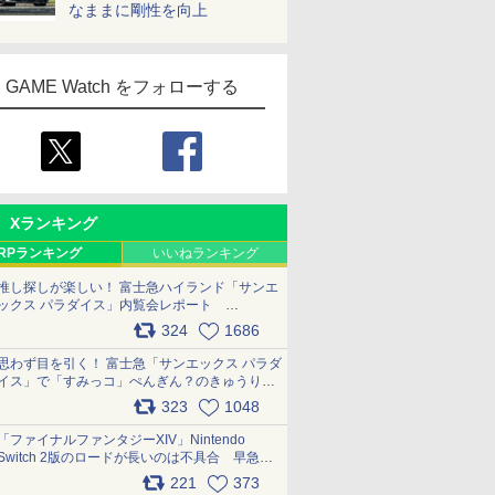
なままに剛性を向上
GAME Watch をフォローする
Xランキング
RPランキング
いいねランキング
推し探しが楽しい！ 富士急ハイランド「サンエ
ックス パラダイス」内覧会レポート
pic.x.com/p718c0QB0k
324
1686
思わず目を引く！ 富士急「サンエックス パラダ
イス」で「すみっコ」ぺんぎん？のきゅうりド
ッグを食べてみた イラストそのままのメニュ
323
1048
ー化に挑戦。これが意外にもおいしい
pic.x.com/Kgl04hZaeg
「ファイナルファンタジーXIV」Nintendo
Switch 2版のロードが長いのは不具合 早急に
アップデートできるよう対応中
221
373
pic.x.com/s9S3nRCAGa