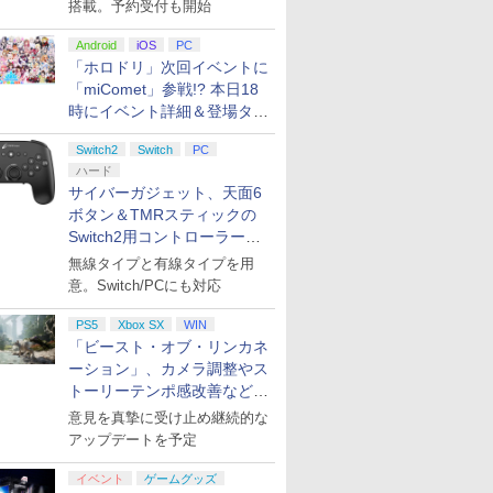
ーマリオ」
搭載。予約受付も開始
2種)
Android
iOS
PC
「ホロドリ」次回イベントに
7
7
7
8
8
8
9
9
9
10
10
10
「miComet」参戦!? 本日18
時にイベント詳細＆登場タレ
ント公開
Switch2
Switch
PC
7
7
7
7
8
8
8
8
9
9
9
9
10
10
10
10
ハード
サイバーガジェット、天面6
ボタン＆TMRスティックの
イナルフ
 脳を鍛え
ス限定先
＼お買い物マラソンは
【新品】【amiibo】
【楽天ブックス限定先
【楽天ブックス限定特
【送料無料】【新品】
舞台『ブルーロック』
【新品】PS5 ELDEN
脳遊記 【 頭の体操 脳
【特典】GHOST IN
ハピネット 
[Switch 
ヤマトよ永
Switch2用コントローラーを9
レゾナン
ーム 4
かぐや
特別価格／Frinkey
amiibo すりみ連合セッ
着特典】銀河特急 ミル
典+特典】空の軌跡 the
ゼルダの伝説 ブレスオ
3rd STAGE【Blu-
RING SHADOW OF
トレ 脳のトレーニング
THE SHELL/攻殻機動
Beast of
ケモン エ
REBEL31
月下旬発売！
無線タイプと有線タイプを用
【初回封入
DMI 差
Blu-
PS5 DualSense Edge
ト［フウカ／ウツホ／
キー☆サブウェイ 各駅
2nd PS5版(DLCチラ
ブザワイルド -
ray】 [ ノ村優介 ]
THE ERDTREE
脳活グッズ 麻雀 将棋
隊 4Kリマスターセッ
Reincarn
ンパス（ダ
＞【Blu-r
＆かけだ
ヤレスコン
リルコース
用 スティックモジュー
マンタロー］（スプラ
停車劇場行き(特装限定
シ：NEOブレイサー・
Nintendo Switch【任
EDITION【メール便】
囲碁 競走馬育成 RPG
ト(4K ULTRA HD Blu-
スト・オブ
版）※3,2
展 ]
意。Switch/PCにも対応
￥6,980
￥6,300
￥8,250
￥7,480
￥7,095
￥8,624
￥7,630
￥9,168
￥8,750
￥7,630
￥4,400
￥8,751
パック・
き 麻雀
うこ ]
ル 【Adjustable
トゥーンシリーズ）[お
版)【Blu-ray】(アカネ
アガット+【早期購入外
天堂】
ソフト不要 名作ゲーム
ray&Blu-ray Disc 2枚
ーション） 
でご利用可
プリペイ
ション ス
ox 充電
に
ニンテンドープリペイ
【PS5】進撃の巨人３
【純正品】Xbox ワイ
【Amazon.co.jp限
ニンテンドープリペイ
PlayStation 5 デジタ
【純正品】Xbox Elite
【Amazon.co.jp限
ニンテンドープリペイ
プレイステーション ス
【国内正規品】
宮﨑駿監督作品集
マリオカー
プレイステ
Xbox プ
ヤマトよ永
のスター
ゲーム イ
Tension & TMR電磁式
取寄せ品]
＆カナタ描き下ろしア
付特典】DLCチラシ)
のうゆうき テレビゲー
組)【4K ULTRA HD】
30984 PS
PS5
Xbox SX
WIN
円|オンラ
,000円|
 USB-C
[Blu-
ド番号 500円|オンライ
【メーカー特典あり】
ヤレス コントローラー
定】劇場版「僕の心の
ド番号 2000円|オンラ
ル・エディション 日本
ワイヤレス コントロー
定】ラブライブ！スー
ド番号 3000円|オンラ
トアチケット 15,000円
Thrustmaster スラス
[Blu-ray]
-Switch2
トアチケット 
ド 2,000
REBEL3199
ック)
物語 サラ
センサー搭載】 重さ調
クリルスタンド) [ 亀山
ム TVゲーム 】
(第1弾・第2弾キービジ
ブ リンカネ
「ビースト・オブ・リンカネ
ード版
ンコード版
【早期購入特典】「キ
(カーボンブラック)
ヤバイやつ」 Blu-
インコード版
語専用 (CFI-2200B01)
ラー Series 2 Core
パースター!! Liella!
インコード版
|オンラインコード版
トマスター TH8S シフ
オンライン
ード 【旧 
ray]
ーダー3
整可能 ドリフト対策 工
陽平 ]
ュアル使用ステッカー
ーション」、カメラ調整やス
￥47,233
￥8,564
ャラクターエディット
ray（Amazon.co.jp特
+ ディスクドライブ
Edition (ホワイト)
7th LoveLive! ～Fly!
ター - PC、PS4、
カード】 
B【メール便
具 はんだ付け不要 プラ
セット(2枚1セット・袋
￥500
￥9,680
￥8,020
￥8,800
￥2,000
￥66,849
￥18,753
￥27,500
￥3,000
￥15,000
￥14,141
￥3,000
￥2,000
￥8,760
トーリーテンポ感改善などの
パーツ：自由の翼パー
典：Blu-rayスリーブケ
(CFI-ZDD1J) セット
MUSIC WORLD♪～
PS5、PS5 Pro、Xbox
コード]
グアンドプレイ 高精度
入れ))
アプデを1週間以内に実施
カー」DLC 同梱
ース） [Blu-ray]
Blu-ray BOX - Liella!
One、Xbox Series X|S
デュアルセンスエッジ
意見を真摯に受け止め継続的な
(ビジュアルシート11枚
対応の高精度 H パター
交換モジュール Edge
アップデートを予定
セット付き)
ン シフター
Stick 送料無料
イベント
ゲームグッズ