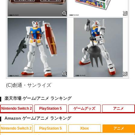
(C)創通・サンライズ
楽天市場 ゲーム/アニメ ランキング
Nintendo Switch 2
PlayStation 5
ゲームグッズ
アニメ
Amazon ゲーム/アニメ ランキング
Nintendo Switch 2
PlayStation 5
Xbox
アニメ
ホリ ワイヤレスホリパッド TURBO for
シティーズ：スカイライン リマスター
PS Vita 2000 アナログスティック・スラ
【中古】おそ松さん 第五松（初回生産
1
1
1
1