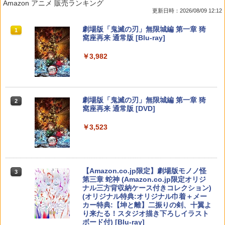
Amazon アニメ 販売ランキング
Nintendo Switch 2 ルビーマゼンタ [N
ジャパン・スペシャル・エディション
イドパッド修理用基板 部品 パーツ L R
限定版 Blu-ray DISC）/Blu−ray Dis
更新日時：2026/08/09 12:12
SX-134]
互換 黒 ブラック オリジナルウエス スラ
c/EYXA-10744
イドパッド
￥5,591
スプラトゥーン レイダース|オンライン
PlayStation 5 デジタル・エディション
【純正品】Xbox ワイヤレス コントロー
劇場版「鬼滅の刃」無限城編 第一章 猗
1
1
1
1
￥7,580
￥272
コード版
日本語専用 Console Language: Japan
ラー + USB-C® ケーブル
窩座再来 通常版 [Blu-ray]
￥750
ese only (CFI-2200B01)
￥5,832
￥8,300
￥3,982
￥55,000
RIDE 6
【特典】ドラゴンクエストモンスターズ
猫物語 黒 つばさファミリー 上・下 セッ
2
2
2
4 枯れ木の国のビアンカ・フローラ S
＼マラソン限定★エントリーでP10倍／S
ト 全巻 完全生産限定版 物語シリーズ
2
witch2版(【早期購入封入特典】冒険ス
team Deck OLED / LCD フィルム 保護
【Blu-ray】
￥5,901
【純正品】Xbox ワイヤレス コントロー
タートダッシュセット)
フィルム ガラスフィルム 本体 保護 フィ
2
スプラトゥーン レイダース -Switch2
劇場版「鬼滅の刃」無限城編 第一章 猗
Beast of Reincarnation -PS5 【特典】
ラー (ロボット ホワイト)
2
2
ルム シート 液晶保護 ガラス スチーム ス
2
￥320
窩座再来 通常版 [DVD]
プロダクトコード 封入
チームデック OLED スチームデック LC
￥7,623
￥6,447
D ガイド枠 指紋防止
￥7,681
￥3,523
￥7,286
【特典】ファイナルファンタジー レゾナ
￥998
3
【中古】【Blu−ray】ファイナルファン
3
ンス PS5版(【初回封入特典】魔導船＆
ゼルダの伝説 ブレス オブ ザ ワイルド
タジーVII アドベントチルドレン コン
3
かけだし騎士の応援パック・かけだし騎
【純正品】Xbox ワイヤレス コントロー
Nintendo Switch 2 Edition
プリート 初回限定版 PS3版「ファイ
3
士のスタートダッシュパック)
ラー (カーボンブラック)
ナルファンタジーXIII」体験版・スリー
Nintendo Switch 2(日本語・国内専用)
【Amazon.co.jp限定】劇場版モノノ怪
【純正品】ディスクドライブ(CFI-ZDD1
3
3
3
Nintendo Switch2 専用 スリムハードポ
ブケース付 / アニメ
￥7,680
3
第三章 蛇神 (Amazon.co.jp限定オリジ
J) PlayStation 5
￥6,526
ーチ 収納ケース ハードケース ポーチ 収
￥8,020
ナル三方背収納ケース付きコレクション)
￥55,491
納バッグ 耐衝撃 スイッチ2 キャリングケ
￥540
(オリジナル特典:オリジナル巾着＋メー
￥11,849
ース 軽量 ◇ALW-PU-001
カー特典:【坤と離】二振りの剣、十翼よ
り来たる！スタジオ描き下ろしイラスト
【特典】MARVEL Tōkon: Fighting So
￥1,680
任天堂 【Switch2】ゼルダの伝説 ブレス
【純正品】Xbox 充電式バッテリー + US
4
4
4
ボード付) [Blu-ray]