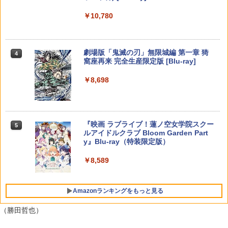
uls(【早期購入封入特典】ロビーのアイ
オブ ザ ワイルド Nintendo Switch 2 Ed
B-C ケーブル
【中古】うどんの国の金色毛鞠 第一巻/
4
テムセット)
【純正品】DualSense ワイヤレスコン
ition [NXS-P-AAAAH NSW2 ゼルダノデ
ニンテンドープリペイド番号 9000円|オ
4
Blu−ray Disc/VPXY-71489
4
￥10,780
トローラー ミッドナイト ブラック(CFI-
ンセツ ブレス オブ ザ ワイルド]
ンラインコード版
￥2,618
ZCT2J01)
￥6,782
[Switch 2] ぽこ あ ポケモン エキスパン
￥749
4
ションパス（ダウンロード版）※3,200
￥7,710
￥9,000
￥10,737
ポイントまでご利用可
劇場版「鬼滅の刃」無限城編 第一章 猗
4
窩座再来 完全生産限定版 [Blu-ray]
【特典】トゥームレイダー：レガシー・
￥4,400
【国内正規品】Thrustmaster スラスト
5
5
オブ・アトランティス(【早期購入同梱特
マスター TH8S シフター - PC、PS4、P
鬼武者 Way of the Sword 【Switch2】
【送料無料】劇場版「鬼滅の刃」無限城
ニンテンドープリペイド番号 5000円|オ
5
5
5
￥8,698
典】コスチューム「ララ・クロフト・サ
【純正品】DualSense ワイヤレスコン
S5、PS5 Pro、Xbox One、Xbox Serie
POT-P-ABNMA
編 第一章 猗窩座再来(通常版)【Blu-ra
ンラインコード版
5
バイバー(仮)」（ゲーム内コンテンツ）)
トローラー(CFI-ZCT2J)
s X|S 対応の高精度 H パターン シフター
y】/アニメーション[Blu-ray]【返品種別
A】
レトロフリーク レッド×ホワイト ( レト
￥7,730
￥5,000
5
￥7,012
￥10,737
￥14,141
ロゲーム互換機 )（ コントローラーアダ
プターセット ）CY-RF-RW HDMI出力 ど
￥4,400
『映画 ラブライブ！蓮ノ空女学院スクー
5
こでもセーブ 互換機種 FC SFC SNES G
ルアイドルクラブ Bloom Garden Part
B GBC GBA MD GEN PCE TG-16 PCE
y』Blu-ray（特装限定版）
SG
￥8,589
￥25,300
Amazonランキングをもっと見る
（勝田哲也）