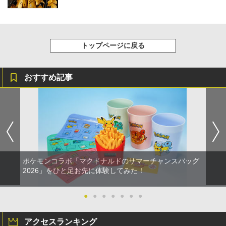
トップページに戻る
おすすめ記事
ポケモンコラボ「マクドナルドのサマーチャンスバッグ
2026」をひと足お先に体験してみた！
●
●
●
●
●
●
●
アクセスランキング