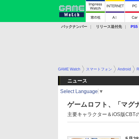
バックナンバー
リリース送付先
PS5
モバイル
eスポーツ
クラウド
PS
GAME Watch
スマートフォン
Android
ニュース
Select Language
▼
ゲームロフト、「マグ
主要キャラクター＆iOS版CB
5月2