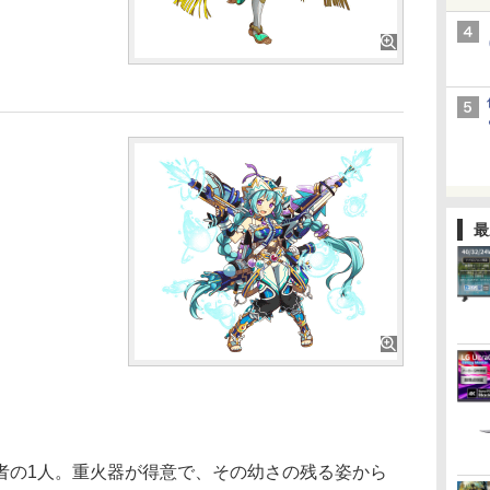
最
の1人。重火器が得意で、その幼さの残る姿から