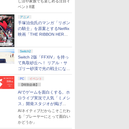
し活や家族でも楽しめる注目イ
ベント8選
アニメ
手塚治虫氏のマンガ「リボン
の騎士」を原案とするNetflix
映画「THE RIBBON HERO
リボンヒーロー」本日配信開
始
Switch2
Switch 2版「FFXIV」を持っ
て鳥取砂丘へ！ リアル・サ
ゴリー砂漠で光の戦士になっ
てみた
PC
イベント
【特別企画】
AIでゲームを面白くする。ホ
ロライブ実況で人気「ミメシ
ス」開発スタジオが掲げ
る“AI活用の信念”とは？【講
AIネイティブだからこそこだわ
演レポート】
る「プレーヤーにとって面白い
かどうか」