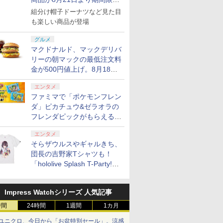
で発売
組分け帽子ドーナツなど見た目
も楽しい商品が登場
グルメ
マクドナルド、マックデリバ
リーの朝マックの最低注文料
金が500円値上げ。8月18日
より1,500円から受付
エンタメ
ファミマで「ポケモンフレン
ダ」ピカチュウ&ゼラオラの
フレンダピックがもらえるキ
ャンペーン開催！
エンタメ
そらザウルスやギャルきち、
団長の吉野家Tシャツも！
「hololive Splash T-Party!」
全Tシャツラインナップ公開
＆オンライン販売開始
Impress Watchシリーズ 人気記事
時間
24時間
1週間
1カ月
ユニクロ、今日から「お盆特別セール」。涼感