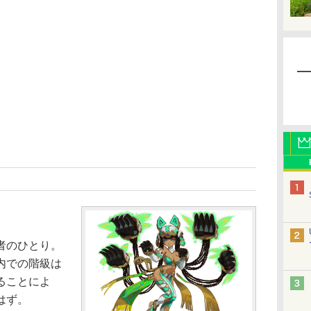
者のひとり。
内での階級は
ることによ
はず。