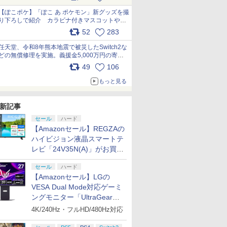
【ぽこポケ】「ぽこ あ ポケモン」新グッズを撮
り下ろしで紹介 カラビナ付きマスコットやス
クエアポーチが仲間入り
52
283
pic.x.com/XmVAgBxaW5
任天堂、令和8年熊本地震で被災したSwitch2な
どの無償修理を実施。義援金5,000万円の寄付
も発表 pic.x.com/BAYsMfUfUC
49
106
もっと見る
新記事
セール
ハード
【Amazonセール】REGZAの
ハイビジョン液晶スマートテ
レビ「24V35N(A)」がお買い
得！
セール
ハード
【Amazonセール】LGの
VESA Dual Mode対応ゲーミ
ングモニター「UltraGear
27G850A-B」がお買い得！
4K/240Hz・フルHD/480Hz対応