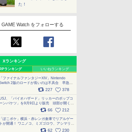
た！
GAME Watch をフォローする
Xランキング
RPランキング
いいねランキング
「ファイナルファンタジーXIV」Nintendo
Switch 2版のロードが長いのは不具合 早急に
アップデートできるよう対応中
227
378
pic.x.com/s9S3nRCAGa
USJ、「バイオハザード」リッカーのポップコ
ーンバケツ」を9月9日より販売 頭部が開く仕
組み。味は恐怖を堪のう「味噌フレーバー」
66
212
pic.x.com/81MuXGahVM
「ぽこポケ」横浜・赤レンガ倉庫でリアルゲー
トが開通！ ワニノコ、ミズゴロウ、アシマリ登
場シーンをレポート pic.x.com/LDgEByVl6D
62
230