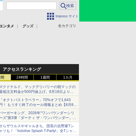
Impress サイト
全カテゴリ
エンタメ
グッズ
アクセスランキング
時間
24時間
1週間
1カ月
マクドナルド、マックデリバリーの朝マックの
最低注文料金が500円値上げ。8月18日より
1,500円から受付
「オクトパストラベラー」70%オフで1,643
円！ もうすぐ終了のセール情報まとめ【8月8日
更新】
バーガーキング、2026年“ワンパウンダーシリ
ニンテンドーeショップでは「大神 絶景版」が
ーズ”第3弾「ダーティ ザ・ワンパウンダー」を
67%オフで990円
8月7日発売
そらザウルスやギャルきち、団長の吉野家Tシ
「特製ガーリックマヨソース」を使用した超大
ャツも！「hololive Splash T-Party!」全Tシャツ
型チーズバーガー
ラインナップ公開＆オンライン販売開始