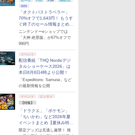
セール
PS5
PS4
Switch2
WIN
「オクトパストラベラー」
70%オフで1,643円！ もうす
ぐ終了のセール情報まとめ
【8月8日更新】
ニンテンドーeショップでは
「大神 絶景版」が67%オフで
990円
イベント
配信番組「THQ Nordicデジ
タルショーケース2026」は
本日8月8日4時より公開！
「Expeditions: Samurai」など
の最新情報を公開
イベント
エンタメ
【特集】
「ドラクエ」「ポケモン」
「ちいかわ」など2026年夏
イベントまとめ【夏休み特
集】
限定グッズは見逃し厳禁！ 推