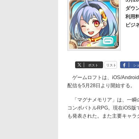
ダウ
利用
ビジ
ポスト
リスト
シ
ゲームロフトは、iOS/Andr
配信を5月28日より開始する。
「マグナメモリア」は、一瞬の
コンボバトルRPG。現在iOS
も発表された。また主要キャラ