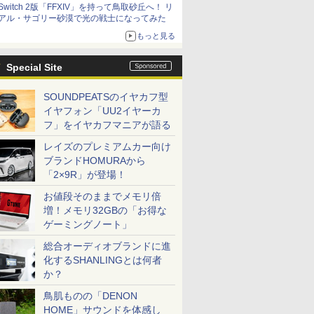
Switch 2版「FFXIV」を持って鳥取砂丘へ！ リ
アル・サゴリー砂漠で光の戦士になってみた
もっと見る
Special Site
SOUNDPEATSのイヤカフ型
イヤフォン「UU2イヤーカ
フ」をイヤカフマニアが語る
レイズのプレミアムカー向け
ブランドHOMURAから
「2×9R」が登場！
お値段そのままでメモリ倍
増！メモリ32GBの「お得な
ゲーミングノート」
総合オーディオブランドに進
化するSHANLINGとは何者
か？
鳥肌ものの「DENON
HOME」サウンドを体感し