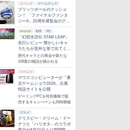
イベント
ゲームグッズ
ブリッツボールのクッショ
ン！ 「ファイナルファンタ
ジーX」25周年展覧会のグッ
ズ情報が公開
Android
iOS
PC
「幻想水滸伝 STAR LEAP」
先行レビュー 懐かしいキャ
ラたちが意外な形で出てくる
シリーズ完全新作！
歴代キャラとの再会や新たな
108星の物語が描かれる
イベント
マウスコンピューターが「東
京ゲームショウ2026」出展
特設サイトを公開
ゲーミングPCを特別価格で販
売するキャンペーンも同時開催
グルメ
クリスピー・クリーム・ドー
ナツと「ハリポタ」のコラボ
商品が8月21日より期間限定