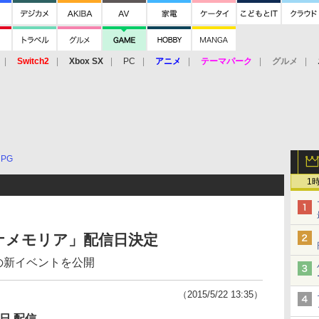
Switch2
Xbox SX
PC
アニメ
テーマパーク
グルメ
 Vita
3DS
アーケード
VR
RPG
1
ナメモリア」配信日決定
Tの新イベントを公開
（2015/5/22 13:35）
8日 配信