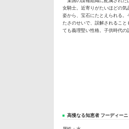
某国の諜報組織に配属された
女騎士。近寄りがたいほどの気
姿から、宝石にたとえられる。
たさのせいで、誤解されること
ても義理堅い性格。子供時代の
高慢なる知恵者 フーディーニ
属性：水