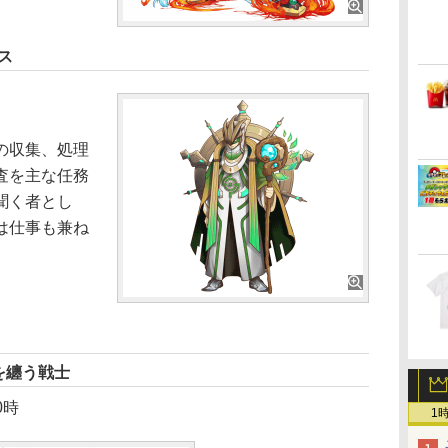
ス
の収集、処理
査を主な任務
聞く者とし
は仕事も兼ね
を纏う戦士
0時
1