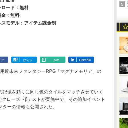
ンロード：無料
料金：無料
ネスモデル：アイテム課金制
ェア
はてブ
note
LinkedIn
oid用近未来ファンタジーRPG「マグナメモリア」の
記憶を頼りに同じ色のタイルをマッチさせていく
版でクローズドβテストが実施中で、その追加イベント
クターの情報も公開された。