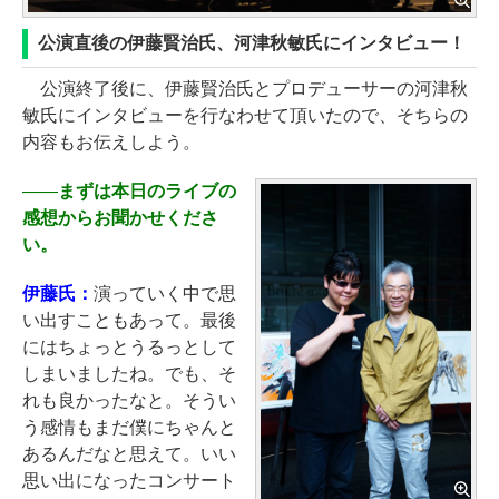
公演直後の伊藤賢治氏、河津秋敏氏にインタビュー！
公演終了後に、伊藤賢治氏とプロデューサーの河津秋
敏氏にインタビューを行なわせて頂いたので、そちらの
内容もお伝えしよう。
――
まずは本日のライブの
感想からお聞かせくださ
い。
伊藤氏：
演っていく中で思
い出すこともあって。最後
にはちょっとうるっとして
しまいましたね。でも、そ
れも良かったなと。そうい
う感情もまだ僕にちゃんと
あるんだなと思えて。いい
思い出になったコンサート