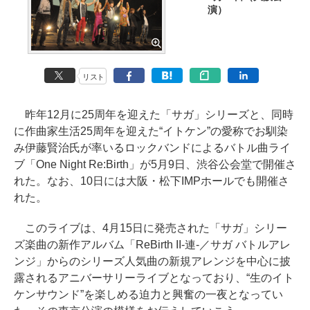
演）
リスト
昨年12月に25周年を迎えた「サガ」シリーズと、同時
に作曲家生活25周年を迎えた“イトケン”の愛称でお馴染
み伊藤賢治氏が率いるロックバンドによるバトル曲ライ
ブ「One Night Re:Birth」が5月9日、渋谷公会堂で開催さ
れた。なお、10日には大阪・松下IMPホールでも開催さ
れた。
このライブは、4月15日に発売された「サガ」シリー
ズ楽曲の新作アルバム「ReBirth II-連-／サガ バトルアレ
ンジ」からのシリーズ人気曲の新規アレンジを中心に披
露されるアニバーサリーライブとなっており、“生のイト
ケンサウンド”を楽しめる迫力と興奮の一夜となってい