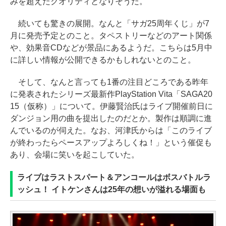
みを超えたクオリティとなりそうだ。
続いても驚きの展開。なんと「サガ25周年くじ」が7
月に発売予定とのこと。タペストリーなどのアート関係
や、効果音CDなどが景品にあるようだ。こちらは5月中
に詳しい情報が公開できるかもしれないとのこと。
そして、なんと言っても1番の注目どころである昨年
に発表されたシリーズ最新作PlayStation Vita「SAGA20
15（仮称）」について。伊藤賢治氏はライブ開催前日に
ダンジョン用の曲を提出したのだとか。製作は順調に進
んでいるのが伺えた。なお、河津氏からは「このライブ
が終わったらペースアップよろしくね！」という催促も
あり、会場に笑いを起こしていた。
ライブはラストスパート＆アンコールはボスバトルラ
ッシュ！ イトケンさんは25年の想いが溢れる場面も