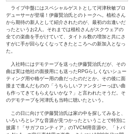
ライブ中盤にはスペシャルゲストとして河津秋敏プロ
デューサーが登場！伊藤賢治氏とのトークへ。植松さん
から期待の新人として紹介されたのが、最初の出逢いだ
ったというお2人。それまでは植松さんがスクウェアの
全ての楽曲を手がけていて、タイトル数の増加と共にさ
すがに手が回らなくなってきたところへの新加入となっ
た。
入社時にはデモテープを送った伊藤賢治氏だが、その
曲は実は他社の面接用にも送ったRPGらしくないシュー
ティング用や格ゲー用の曲だったのだとか。その後に面
接まで進んだものの「うちらしいファンタジーっぽい曲
も作ってきてもらえないかな？」と言われたそうだ。そ
のデモテープを河津氏も当時に聴いたという。
この日に向けて伊藤賢治氏は家の中を探してみると、
いろいろとレアな音源が見つかったということで特別に
披露！「サガフロンティア」のTVCM用音源や、「トバ