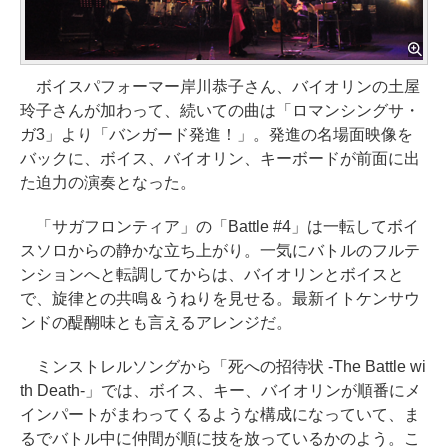
ボイスパフォーマー岸川恭子さん、バイオリンの土屋
玲子さんが加わって、続いての曲は「ロマンシングサ・
ガ3」より「バンガード発進！」。発進の名場面映像を
バックに、ボイス、バイオリン、キーボードが前面に出
た迫力の演奏となった。
「サガフロンティア」の「Battle #4」は一転してボイ
スソロからの静かな立ち上がり。一気にバトルのフルテ
ンションへと転調してからは、バイオリンとボイスと
で、旋律との共鳴＆うねりを見せる。最新イトケンサウ
ンドの醍醐味とも言えるアレンジだ。
ミンストレルソングから「死への招待状 -The Battle wi
th Death-」では、ボイス、キー、バイオリンが順番にメ
インパートがまわってくるような構成になっていて、ま
るでバトル中に仲間が順に技を放っているかのよう。こ