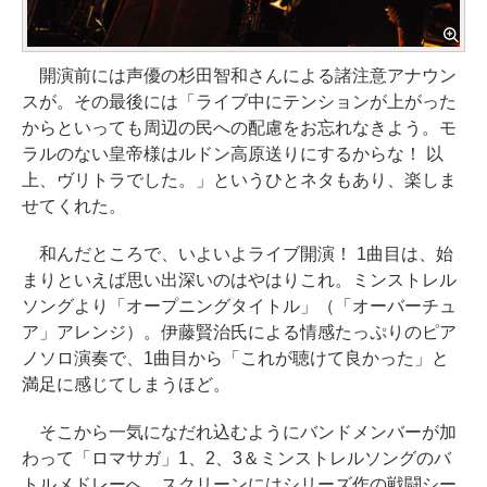
開演前には声優の杉田智和さんによる諸注意アナウン
スが。その最後には「ライブ中にテンションが上がった
からといっても周辺の民への配慮をお忘れなきよう。モ
ラルのない皇帝様はルドン高原送りにするからな！ 以
上、ヴリトラでした。」というひとネタもあり、楽しま
せてくれた。
和んだところで、いよいよライブ開演！ 1曲目は、始
まりといえば思い出深いのはやはりこれ。ミンストレル
ソングより「オープニングタイトル」（「オーバーチュ
ア」アレンジ）。伊藤賢治氏による情感たっぷりのピア
ノソロ演奏で、1曲目から「これが聴けて良かった」と
満足に感じてしまうほど。
そこから一気になだれ込むようにバンドメンバーが加
わって「ロマサガ」1、2、3＆ミンストレルソングのバ
トルメドレーへ。スクリーンにはシリーズ作の戦闘シー