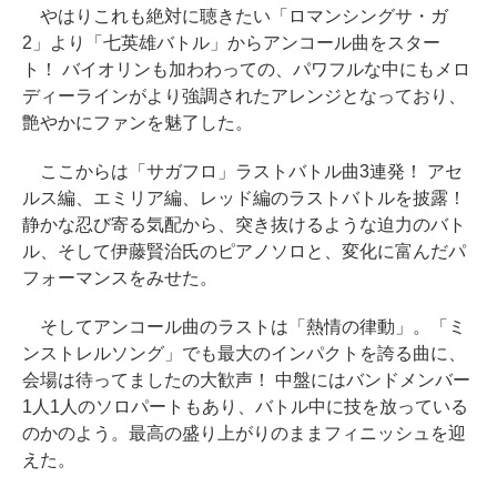
やはりこれも絶対に聴きたい「ロマンシングサ・ガ
2」より「七英雄バトル」からアンコール曲をスター
ト！ バイオリンも加わわっての、パワフルな中にもメロ
ディーラインがより強調されたアレンジとなっており、
艶やかにファンを魅了した。
ここからは「サガフロ」ラストバトル曲3連発！ アセ
ルス編、エミリア編、レッド編のラストバトルを披露！
静かな忍び寄る気配から、突き抜けるような迫力のバト
ル、そして伊藤賢治氏のピアノソロと、変化に富んだパ
フォーマンスをみせた。
そしてアンコール曲のラストは「熱情の律動」。「ミ
ンストレルソング」でも最大のインパクトを誇る曲に、
会場は待ってましたの大歓声！ 中盤にはバンドメンバー
1人1人のソロパートもあり、バトル中に技を放っている
のかのよう。最高の盛り上がりのままフィニッシュを迎
えた。