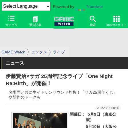
Powered by
Translate
カテゴリ
過去記事
検索
Impressサイト
GAME Watch
エンタメ
ライブ
ニュース
伊藤賢治×サガ 25周年記念ライブ「One Night
Re:Birth」が開催！
名場面と共に生イトケンサウンド炸裂！「サガ25周年くじ」
や新作のトークも
（2015/5/11 00:00）
開催日：
5月9日（東京公
演）
5月10日（大阪公