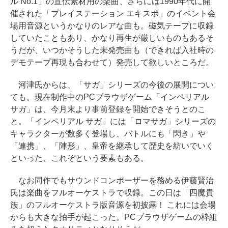
ル No.1」の宣伝素材用の楽曲、さらには1990年代に開
催された「プレイステーション エキスポ」のイベント会
場用音源というかなりのレアな曲も。磁気テープに収録
していたこともあり、かなり再生が厳しいものもあるそ
うだが、いつかそうした未発売曲も（できれば入社時の
デモテープ再現も合わせて）発売して欲しいところだ。
河津氏からは、「サガ」シリーズの今後の展開につい
ても。現在制作中のPCブラウザゲーム「インペリアル
サガ」は、今月末より事前登録を開始できそうとのこ
と。「インペリアル サガ」には「ロマサガ」シリーズの
キャラクターが数多く登場し、バトルにも「閃き」や
「連携」、「陣形」、皇帝を継承して歴史を紡いでいく
といった、これぞという要素もある。
なお同作でもサウンドコンポーザーを務める伊藤賢治
氏は楽曲をフルオーケストラで収録。この日は「四魔貴
族」のフルオーケストラ版音源を初披露！ これには会場
からも大きな拍手が起こった。PCブラウザゲームの枠組