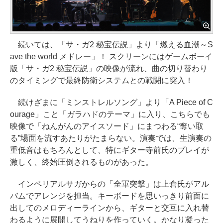
続いては、「サ・ガ2 秘宝伝説」より「燃える血潮～S
ave the world メドレー」！ スクリーンにはゲームボーイ
版「サ・ガ2 秘宝伝説」の映像が流れ、曲の切り替わり
のタイミングで最終防衛システムとの戦闘に突入！
続けざまに「ミンストレルソング」より「A Piece of C
ourage」こと「ガラハドのテーマ」に入り、こちらでも
映像で「ねんがんのアイスソード」にまつわる“奪い取
る”場面を流すあたりがたまらない。演奏では、生演奏の
重低音はもちろんとして、特にギター寺前氏のプレイが
激しく、終始圧倒されるものがあった。
インペリアルサガからの「全軍突撃」は上倉氏がアル
バムでアレンジを担当。キーボードを思いっきり前面に
出してのメロディーラインから、ギターと交互に入れ替
わるように展開してうねりを作っていく。かなり凝った