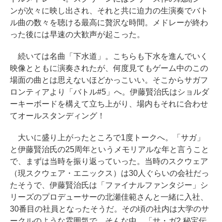
ンが次々に映し出され、それと共に迫力の生演奏でバト
ル曲の数々を聴ける最高に贅沢な時間。メドレーが終わ
った後には早速の大歓声が起こった。
続いては名曲「下水道」。こちらも下水を進んでいく
映像とともに演奏されたが、何度見てもゲーム中のこの
場面の曲とは思えないほどかっこいい。そこからサガフ
ロンティアより「バトル#5」へ。伊藤賢治氏はショルダ
ーキーボードを構えて立ち上がり、場内もそれに合わせ
てオールスタンディング！
大いに盛り上がったところで1度トークへ。「サガ」
と伊藤賢治氏の25周年というメモリアルな年と言うこと
で、まずは当時を振り返っていった。当時のスクウェア
（現スクウェア・エニックス）は30人ぐらいの会社だっ
たそうで、伊藤賢治氏は「ファイナルファンタジー」シ
リーズのプロデューサーの北瀬佳範さんと一緒に入社、
30番目の社員となったそうだ。その頃の社内は大学のサ
ークルのような雰囲気で、そんな中、「サ・ガ2 秘宝伝