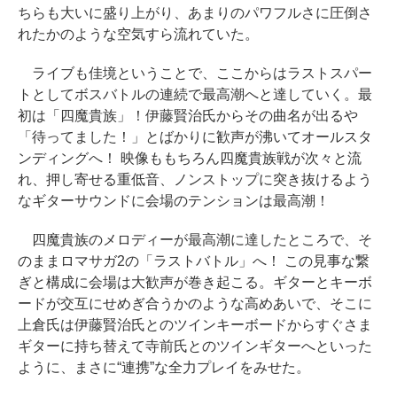
ちらも大いに盛り上がり、あまりのパワフルさに圧倒さ
れたかのような空気すら流れていた。
ライブも佳境ということで、ここからはラストスパー
トとしてボスバトルの連続で最高潮へと達していく。最
初は「四魔貴族」！伊藤賢治氏からその曲名が出るや
「待ってました！」とばかりに歓声が沸いてオールスタ
ンディングへ！ 映像ももちろん四魔貴族戦が次々と流
れ、押し寄せる重低音、ノンストップに突き抜けるよう
なギターサウンドに会場のテンションは最高潮！
四魔貴族のメロディーが最高潮に達したところで、そ
のままロマサガ2の「ラストバトル」へ！ この見事な繋
ぎと構成に会場は大歓声が巻き起こる。ギターとキーボ
ードが交互にせめぎ合うかのような高めあいで、そこに
上倉氏は伊藤賢治氏とのツインキーボードからすぐさま
ギターに持ち替えて寺前氏とのツインギターへといった
ように、まさに“連携”な全力プレイをみせた。