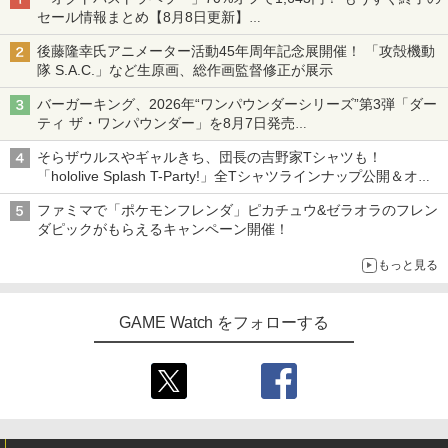
セール情報まとめ【8月8日更新】
ニンテンドーeショップでは「大神 絶景版」が67%オフで990円
後藤隆幸氏アニメーター活動45年周年記念展開催！ 「攻殻機動
隊 S.A.C.」など生原画、総作画監督修正が展示
バーガーキング、2026年“ワンパウンダーシリーズ”第3弾「ダー
ティ ザ・ワンパウンダー」を8月7日発売
「特製ガーリックマヨソース」を使用した超大型チーズバーガー
そらザウルスやギャルきち、団長の吉野家Tシャツも！
「hololive Splash T-Party!」全Tシャツラインナップ公開＆オン
ライン販売開始
ファミマで「ポケモンフレンダ」ピカチュウ&ゼラオラのフレン
ダピックがもらえるキャンペーン開催！
もっと見る
GAME Watch をフォローする