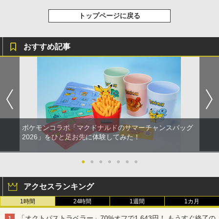
トップページに戻る
おすすめ記事
ポケモンコラボ「マクドナルドのサマーチャンスバッグ
2026」をひと足お先に体験してみた！
●
●
●
●
●
●
●
アクセスランキング
1時間
24時間
1週間
1カ月
「オクトパストラベラー」70%オフで1,643円！ もうすぐ終了の