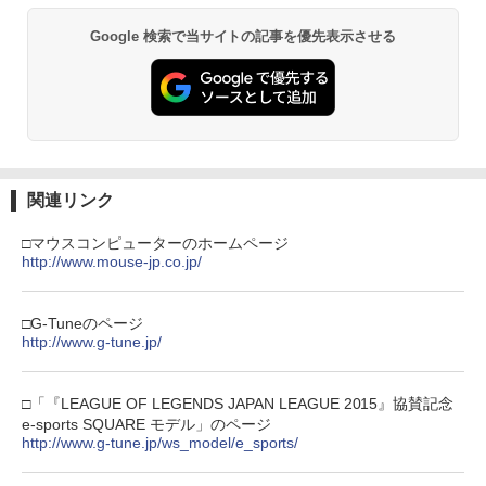
プロダクトコード 封入
ンラインコード]
￥6,928
￥6,455
Google 検索で当サイトの記事を優先表示させる
￥7,286
￥5,000
劇場版「鬼滅の刃」無限城編 第一章 猗
2
窩座再来 通常版 [Blu-ray]
新劇場版銀魂 -吉原大炎上ー (完全生産限
3
定版)【Blu-ray】 [ 杉田智和 ]
￥3,964
【純正品】Xbox ワイヤレス コントロー
3
Nintendo Switch 2(日本語・国内専用)
【純正品】ディスクドライブ(CFI-ZDD1
3
ラー (ロボット ホワイト)
3
￥7,722
J) PlayStation 5
￥55,871
￥7,681
￥11,849
関連リンク
劇場版「鬼滅の刃」無限城編 第一章 猗
3
窩座再来 通常版 [DVD]
Re:ゼロから始める異世界生活 4th seas
□マウスコンピューターのホームページ
4
on 1【Blu-ray】 [ 長月達平 ]
【純正品】Xbox 充電式バッテリー + US
http://www.mouse-jp.co.jp/
4
￥3,523
【純正品】DualSense ワイヤレスコン
B-C ケーブル
ニンテンドープリペイド番号 9000円|オ
4
4
トローラー ミッドナイト ブラック(CFI-
ンラインコード版
￥7,821
ZCT2J01)
￥2,618
□G-Tuneのページ
￥9,000
http://www.g-tune.jp/
￥10,737
劇場版「鬼滅の刃」無限城編 第一章 猗
4
【楽天ブックス限定配送BOX】【楽天ブ
5
窩座再来 完全生産限定版 [Blu-ray]
ックス限定グッズ+楽天ブックス限定先
□「『LEAGUE OF LEGENDS JAPAN LEAGUE 2015』協賛記念
【純正品】Xbox ワイヤレス コントロー
着特典+他】劇場版「鬼滅の刃」無限城
ニンテンドープリペイド番号 5000円|オ
5
5
￥8,698
e-sports SQUARE モデル」のページ
【純正品】DualSense ワイヤレスコン
ラー (カーボンブラック)
編 第一章 猗窩座再来(完全生産限定版)
ンラインコード版
5
http://www.g-tune.jp/ws_model/e_sports/
トローラー(CFI-ZCT2J)
【Blu-ray】(キャラファイングラフ+タン
ブラー+かるた+他) [ 吾峠呼世晴 ]
￥8,020
￥5,000