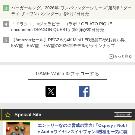
バーガーキング、2026年“ワンパウンダーシリーズ”第3弾「ダー
ティ ザ・ワンパウンダー」を8月7日発売
「特製ガーリックマヨソース」を使用した超大型チーズバーガー
「ドラクエ」×ジェラピケ、コラボ「GELATO PIQUE
encounters DRAGON QUEST」第2弾が本日発売
アイスカップに入ったスライムやわたぼう、ベビーサタンなどが
【Amazonセール】REGZAの4K Mini LED液晶TVがお買い得。
オリジナルアートで登場
55V型、65V型、75V型の2026年モデルがラインナップ
もっと見る
GAME Watch をフォローする
Special Site
エントリーなのに脅威の実力!「Osprey」Nobl
e Audioワイヤレスイヤフォン4機種を一気に聴