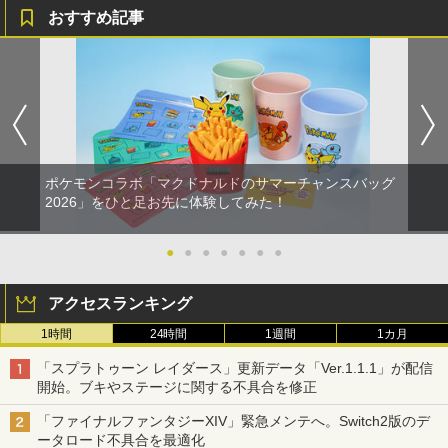
おすすめ記事
ポケモンコラボ「マクドナルドのサマーチャンスバッグ
2026」をひと足お先に体験してみた！
●
●
●
●
●
●
●
アクセスランキング
1時間
24時間
1週間
1カ月
「スプラトゥーン レイダース」更新データ「Ver.1.1.1」が配信
開始。ブキやステージに関する不具合を修正
「ファイナルファンタジーXIV」緊急メンテへ。Switch2版のデ
ータロード不具合を最適化