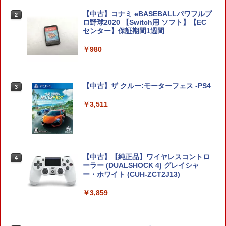
￥1,479
【中古】コナミ eBASEBALLパワフルプ
2
ロ野球2020 【Switch用 ソフト】【EC
任天堂 【Switch2】ゼルダの伝説 ブレス
2
センター】保証期間1週間
オブ ザ ワイルド Nintendo Switch 2 Ed
ition [NXS-P-AAAAH NSW2 ゼルダノデ
【8/4-11 当店P5倍!&マラソン!】PS5 縦
2
ンセツ ブレス オブ ザ ワイルド]
置き スタンド 転倒防止 地震対策 傷付き
￥980
防止 放熱改善 簡単取り付け Ps5 Slim/P
s5 Pro/Ps5 対応 プレイステーション5 P
￥7,710
layStation 5
【中古】ザ クルー:モーターフェス -PS4
3
￥1,698
鬼武者 Way of the Sword 【Switch2】
￥3,511
3
POT-P-ABNMA
全モデル対応 鉄製 PS5 Pro / PS5 slim /
￥7,730
3
PS5 本体 縦置き 収納 壁掛け スタンド P
layStation 5 / PlayStation 5 slim / Play
Station 5 Pro コントローラー ヘッドフ
【中古】【純正品】ワイヤレスコントロ
4
ォン ホルダー プレステ5 プレイステーシ
ーラー (DUALSHOCK 4) グレイシャ
ョン5 収納 放熱 装着簡単 冷却 静音 JYS
ー・ホワイト (CUH-ZCT2J13)
バイオハザード レクイエム Switch2版
4
-P5227-V3 送料無料
￥3,859
￥7,759
￥4,490