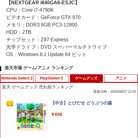
【NEXTGEAR i640GA6-ESJC】
CPU：Core i7-4790K
ビデオカード：GeForce GTX 970
メモリ：DDR3 8GB PC3-12800
HDD：2TB
チップセット：Z97 Express
光学ドライブ：DVD スーパーマルチドライブ
OS：Windows 8.1 Update 64 ビット
楽天市場 ゲーム/アニメ ランキング
Nintendo Switch 2
PlayStation 5
ゲームグッズ
アニメ
楽天 ゲームグッズ 売れ筋ランキング
更新日時：2026/08/07 12:00
【特典】ドラゴンクエストモンスターズ
【送料無料】(18in1)PS5 コントローラ
【中古】とびだせ どうぶつの森
1
1
1
4 枯れ木の国のビアンカ・フローラ S
ー 修理 ps5 コントローラー 修理キット
witch2版(【早期購入封入特典】冒険ス
ps5 コントローラー ゴム 交換 導電性 L1
￥658
タートダッシュセット)
L2 R1 R2 トリガー ブラック スプリング
付き 互換部品PS5コントローラー交換用
ボタン
￥7,623