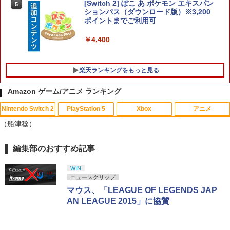
[Switch 2] ぽこ あ ポケモン エキスパン
5
R-Type Dimensions III PS5版
ションパス（ダウンロード版）※3,200
4
【楽天ブックス限定特典+特典】空の軌
ポイントまでご利用可
5
跡 the 2nd Nintendo Switch 2 Edition
￥5,105
(DLCチラシ：NEOブレイサー・アガッ
￥4,400
ト+【早期購入外付特典】DLCチラシ)
￥8,055
楽天ランキングをもっと見る
スパイク・チュンソフト 【封入特典付】
5
Amazon ゲーム/アニメ ランキング
【PS5】Dune: Awakening （オンライ
ン専用） [ELJM-31027 PS5 デュ-ン ア
ウェイクニング]
Nintendo Switch 2
PlayStation 5
Xbox
アニメ
ONE PIECE ワンピース 21STシーズン
1
（船津稔）
エッグヘッド編 PIECE.25【Blu-ray】 [
￥5,420
尾田栄一郎 ]
編集部のおすすめ記事
スプラトゥーン レイダース|オンライン
PlayStation 5 デジタル・エディション
【純正品】Xbox ワイヤレス コントロー
【Amazon.co.jp限定】劇場版モノノ怪
1
1
1
1
￥4,719
コード版
日本語専用 Console Language: Japan
ラー + USB-C® ケーブル
第三章 蛇神 (Amazon.co.jp限定オリジ
ese only (CFI-2200B01)
ナル三方背収納ケース付きコレクション)
WIN
(オリジナル特典:オリジナル巾着＋メー
￥5,832
￥8,300
ニュースクリップ
カー特典:【坤と離】二振りの剣、十翼よ
￥55,000
リョーマ！The Prince of Tennis 新生劇
マウス、「LEAGUE OF LEGENDS JAP
2
り来たる！スタジオ描き下ろしイラスト
場版テニスの王子様Blu-rayコレクター
AN LEAGUE 2015」に協賛
ボード付) [Blu-ray]
ズ・エディション(3枚組)【Blu-ray】 [
Xbox プリペイドカード 5,000円 デジタ
皆川純子 ]
2
￥10,780
スプラトゥーン レイダース -Switch2
Beast of Reincarnation -PS5 【特典】
ルコード 【旧 Xbox ギフトカード】 [オ
2
2