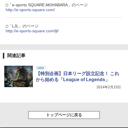
￥10,737
□「e-sports SQUARE AKIHABARA」のページ
￥18,370
【Amazon.co.jp限定】劇場版モノノ怪
5
http://e-sports-square.com/
第三章 蛇神 (オリジナル特典:オリジナル
巾着＋メーカー特典:【坤と離】二振りの
剣、十翼より来たる！スタジオ描き下ろ
□「LJL」のページ
しイラストボード付) [DVD]
http://e-sports-square.com/ljl/
￥8,800
関連記事
WIN
【特別企画】日本リーグ設立記念！ これ
から始める「League of Legends」
2014年2月15日
トップページに戻る