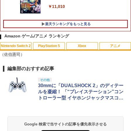
￥11,010
楽天ランキングをもっと見る
Amazon ゲーム/アニメ ランキング
Nintendo Switch 2
PlayStation 5
Xbox
アニメ
【中古】四女神オンライン CYBER DIM
「お隣の天使様にいつの間にか駄目人間
1
1
（佐伯憲司）
ENSION NEPTUNE - PS4
にされていた件2」Vol.3【Blu-ray】 [ 佐
伯さん ]
￥350
編集部のおすすめ記事
スプラトゥーン レイダース|オンライン
PlayStation 5 デジタル・エディション
【純正品】Xbox ワイヤレス コントロー
【Amazon.co.jp限定】劇場版モノノ怪
1
1
1
1
￥7,821
コード版
日本語専用 Console Language: Japan
ラー + USB-C® ケーブル
第三章 蛇神 (Amazon.co.jp限定オリジ
ese only (CFI-2200B01)
ナル三方背収納ケース付きコレクション)
その他
(オリジナル特典:オリジナル巾着＋メー
￥5,832
￥8,300
30mmに「DUALSHOCK 2」のディテー
カー特典:【坤と離】二振りの剣、十翼よ
￥55,000
【中古】おいでよ どうぶつの森
ルを凝縮！ 「“プレイステーション”コン
スーパーの裏でヤニ吸うふたり Vol.1【B
2
2
り来たる！スタジオ描き下ろしイラスト
lu-ray】 [ 地主 ]
トローラー型 イヤホンジャックマスコッ
ボード付) [Blu-ray]
￥350
ト」
Xbox プリペイドカード 5,000円 デジタ
2
￥8,494
￥10,780
スプラトゥーン レイダース -Switch2
Beast of Reincarnation -PS5 【特典】
ルコード 【旧 Xbox ギフトカード】 [オ
2
2
プロダクトコード 封入
ンラインコード]
￥6,455
Google 検索で当サイトの記事を優先表示させる
￥7,286
￥5,000
【楽天ブックス限定全巻購入特典】春夏
【中古】アイドルマスター アニメ& G4
3
3