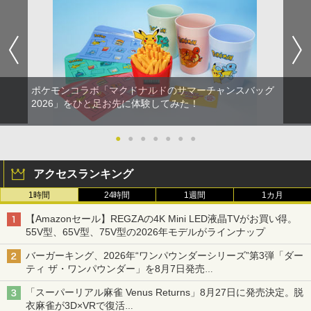
ニキャラステッカー) [ 杉田智和 ]
巾着＋メーカー特典:【坤と離】二振りの
剣、十翼より来たる！スタジオ描き下ろ
￥14,850
しイラストボード付) [Blu-ray]
￥9,900
ポケモンコラボ「マクドナルドのサマーチャンスバッグ
2026」をひと足お先に体験してみた！
●
●
●
●
●
●
●
アクセスランキング
1時間
24時間
1週間
1カ月
【Amazonセール】REGZAの4K Mini LED液晶TVがお買い得。
55V型、65V型、75V型の2026年モデルがラインナップ
バーガーキング、2026年“ワンパウンダーシリーズ”第3弾「ダー
ティ ザ・ワンパウンダー」を8月7日発売
「特製ガーリックマヨソース」を使用した超大型チーズバーガー
「スーパーリアル麻雀 Venus Returns」8月27日に発売決定。脱
衣麻雀が3D×VRで復活