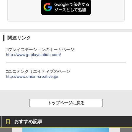
劇場版「鬼滅の刃」無限城編 第一章 猗
2
秋冬代行者 春の舞 四（完全生産限定
U!パック VOL.4
窩座再来 通常版 [Blu-ray]
版）【Blu-ray】(イラスト入りクリアポ
ーチ+ミニキャラペアアクリルキーホル
￥426
￥3,964
【純正品】Xbox ワイヤレス コントロー
ダー4 種セット) [ 暁佳奈 ]
3
Nintendo Switch 2(日本語・国内専用)
【純正品】ディスクドライブ(CFI-ZDD1
3
ラー (ロボット ホワイト)
3
J) PlayStation 5
￥12,100
￥55,603
￥7,681
￥11,849
関連リンク
【中古】カセキホリダー ムゲンギア
4
劇場版「鬼滅の刃」無限城編 第一章 猗
3
窩座再来 通常版 [DVD]
□プレイステーションのホームページ
【楽天ブックス限定先着特典】最終楽章
4
￥531
【純正品】Xbox 充電式バッテリー + US
http://www.jp.playstation.com/
響け！ユーフォニアム 前編 (数量限定 新
4
￥3,523
【純正品】DualSense ワイヤレスコン
B-C ケーブル
ニンテンドープリペイド番号 9000円|オ
4
規シーンコンテ集&UHD付き特装版)【Bl
4
トローラー ミッドナイト ブラック(CFI-
ンラインコード版
u-ray】(マイクロファイバークロス(約20
ZCT2J01)
0mm×200mm)) [ (アニメーション) ]
￥2,618
□ユニオンクリエイティブのページ
￥9,000
http://www.union-creative.jp/
￥10,737
￥12,540
【中古】アルティメット ヒッツ ドラッ
5
劇場版「鬼滅の刃」無限城編 第一章 猗
4
グ オン ドラグーン2 -封印の紅, 背徳の
窩座再来 完全生産限定版 [Blu-ray]
黒-
【純正品】Xbox ワイヤレス コントロー
ニンテンドープリペイド番号 5000円|オ
5
5
￥8,698
【純正品】DualSense ワイヤレスコン
ラー (カーボンブラック)
ンラインコード版
5
【楽天ブックス限定先着特典+先着特
トップページに戻る
￥809
5
トローラー(CFI-ZCT2J)
典】【数量限定グッズ】新劇場版銀魂 -
￥8,020
吉原大炎上ー (完全生産限定版)【Blu-ra
￥5,000
￥10,737
y】(800p 超！B5 角背上製本 絵コンテブ
おすすめ記事
ック)(アニメ描きおろしイラスト使用ト
【Amazon.co.jp限定】劇場版モノノ怪
5
ートバッグ(神威・阿伏兎)+描きおろしミ
第三章 蛇神 (オリジナル特典:オリジナル