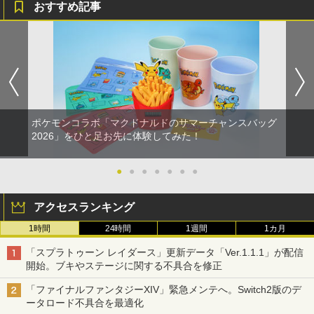
おすすめ記事
ポケモンコラボ「マクドナルドのサマーチャンスバッグ
2026」をひと足お先に体験してみた！
●
●
●
●
●
●
●
アクセスランキング
1時間
24時間
1週間
1カ月
「スプラトゥーン レイダース」更新データ「Ver.1.1.1」が配信
開始。ブキやステージに関する不具合を修正
「ファイナルファンタジーXIV」緊急メンテへ。Switch2版のデ
ータロード不具合を最適化