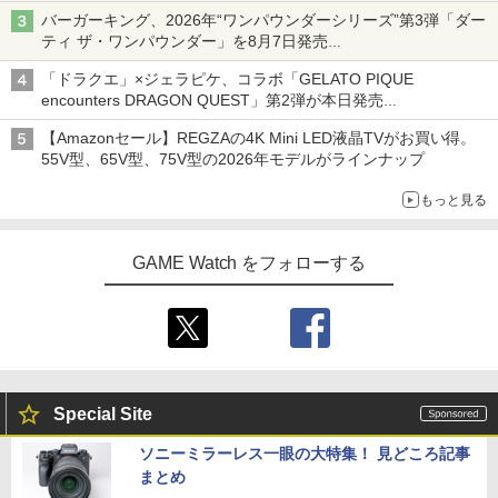
バーガーキング、2026年“ワンパウンダーシリーズ”第3弾「ダー
ティ ザ・ワンパウンダー」を8月7日発売
「特製ガーリックマヨソース」を使用した超大型チーズバーガー
「ドラクエ」×ジェラピケ、コラボ「GELATO PIQUE
encounters DRAGON QUEST」第2弾が本日発売
アイスカップに入ったスライムやわたぼう、ベビーサタンなどが
【Amazonセール】REGZAの4K Mini LED液晶TVがお買い得。
オリジナルアートで登場
55V型、65V型、75V型の2026年モデルがラインナップ
もっと見る
GAME Watch をフォローする
Special Site
ソニーミラーレス一眼の大特集！ 見どころ記事
まとめ