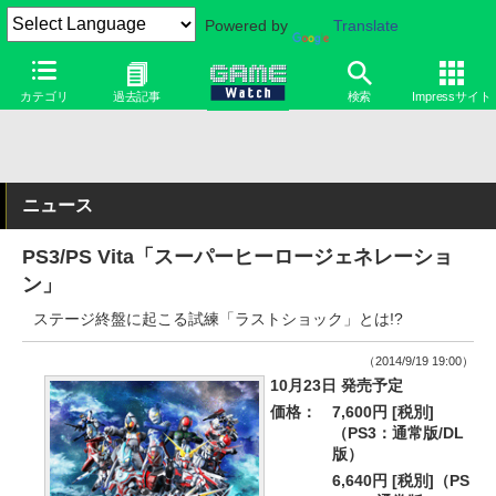
Powered by
Translate
カテゴリ
過去記事
検索
Impressサイト
ニュース
PS3/PS Vita「スーパーヒーロージェネレーショ
ン」
ステージ終盤に起こる試練「ラストショック」とは!?
（2014/9/19 19:00）
10月23日 発売予定
価格：
7,600円 [税別]
（PS3：通常版/DL
版）
6,640円 [税別]（PS