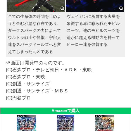
全ての生命体の時間を止めよ
ヴェイガンに所属する火星を
うと企む邪悪な存在であり、
象徴する赤に彩られたモビル
ダークスパークの力によって
スーツ。他のモビルスーツを
ウルトラ戦士や怪獣、宇宙人
遥かに超える機動力を持って
達をスパークドールズへと変
ヒーロー達を強襲する
えてしまった元凶である
※画面は開発中のものです。
(C)石森プロ・テレビ朝日・ＡＤＫ・東映
(C)石森プロ・東映
(C)創通・サンライズ
(C)創通・サンライズ・ＭＢＳ
(C)円谷プロ
Amazonで購入