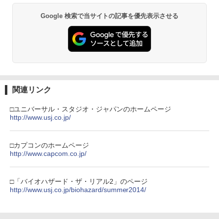
￥10,780
【特典】トゥームレイダー：レガシー・
スプラトゥーン レイダース -Switch2
スプラトゥーン レイダース
Beast of Reincarnation -PS5 【特典】
ルコード 【旧 Xbox ギフトカード】 [オ
3
2
3
2
オブ・アトランティス(【早期購入同梱特
プロダクトコード 封入
ンラインコード]
￥681
Google 検索で当サイトの記事を優先表示させる
典】コスチューム「ララ・クロフト・サ
￥6,455
￥6,507
バイバー(仮)」（ゲーム内コンテンツ）)
￥7,286
￥5,000
劇場版「鬼滅の刃」無限城編 第一章 猗
2
￥7,012
窩座再来 通常版 [Blu-ray]
【中古】白雪姫 ダイヤモンド・コレクシ
3
ョン 【ブルーレイ】／アドリアナ・カセ
￥3,964
【純正品】Xbox ワイヤレス コントロー
ロッティブルーレイ／海外アニメ・定番
3
Nintendo Switch 2(日本語・国内専用)
【楽天ブックス限定特典+特典】METAL
【純正品】ディスクドライブ(CFI-ZDD1
3
ラー (ロボット ホワイト)
4
3
スタジオ
GEAR SOLID : MASTER COLLECTION
【特典】Marvel’s Wolverine(【早期購
J) PlayStation 5
4
Vol.2 Switch2版(2連アクリルキーホル
入封入特典】DLC)
関連リンク
￥55,871
￥7,681
￥987
ダー+【早期購入封入特典】DLCチラシ)
￥11,849
劇場版「鬼滅の刃」無限城編 第一章 猗
￥7,620
3
□ユニバーサル・スタジオ・ジャパンのホームページ
窩座再来 通常版 [DVD]
￥6,600
http://www.usj.co.jp/
【純正品】Xbox 充電式バッテリー + US
【中古】塔の上のラプンツェル 3D スー
4
4
￥3,523
【純正品】DualSense ワイヤレスコン
B-C ケーブル
ニンテンドープリペイド番号 9000円|オ
4
パー・セット 【ブルーレイ】／中川翔子
4
トローラー ミッドナイト ブラック(CFI-
ンラインコード版
ブルーレイ／海外アニメ・定番スタジオ
□カプコンのホームページ
【早期購入特典付き】【2026年12月10
【当店独自で＋P10倍★要エントリー】
ZCT2J01)
5
5
http://www.capcom.co.jp/
￥2,618
日発売】 コーエーテクモゲームス｜KOE
【中古】[Switch2] ゼルダの伝説 ブレス
￥9,000
￥1,199
I 進撃の巨人3【PS5】
オブ ザ ワイルド Nintendo Switch 2 Ed
￥10,737
劇場版「鬼滅の刃」無限城編 第一章 猗
ition(ニンテンドースイッチ2 エディショ
4
□「バイオハザード・ザ・リアル2」のページ
窩座再来 完全生産限定版 [Blu-ray]
ン) 任天堂(20250605)
￥8,710
http://www.usj.co.jp/biohazard/summer2014/
【純正品】Xbox ワイヤレス コントロー
ニンテンドープリペイド番号 5000円|オ
5
【中古】魔女の宅急便 ブルーレイディス
5
5
￥8,698
￥7,180
【純正品】DualSense ワイヤレスコン
ラー (カーボンブラック)
ンラインコード版
5
ク 【レンタル落ち】
トローラー(CFI-ZCT2J)