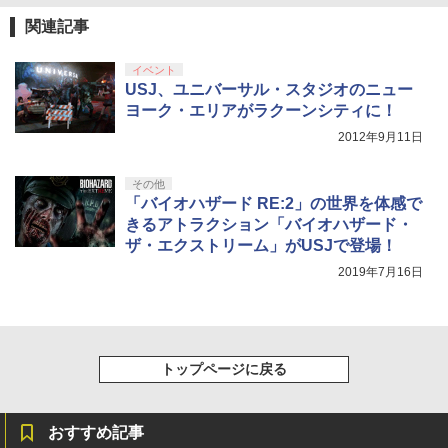
￥8,020
￥5,000
￥3,002
￥10,737
関連記事
【Amazon.co.jp限定】劇場版モノノ怪
5
第三章 蛇神 (オリジナル特典:オリジナル
イベント
巾着＋メーカー特典:【坤と離】二振りの
USJ、ユニバーサル・スタジオのニュー
剣、十翼より来たる！スタジオ描き下ろ
ヨーク・エリアがラクーンシティに！
しイラストボード付) [DVD]
2012年9月11日
￥8,800
その他
「バイオハザード RE:2」の世界を体感で
きるアトラクション「バイオハザード・
ザ・エクストリーム」がUSJで登場！
2019年7月16日
トップページに戻る
おすすめ記事