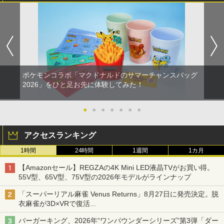
ポケモンコラボ「マクドナルドのサマーチャンスバッグ
2026」をひと足お先に体験してみた！
●
●
●
●
●
●
●
アクセスランキング
1時間
24時間
1週間
1カ月
【Amazonセール】REGZAの4K Mini LED液晶TVがお買い得。
55V型、65V型、75V型の2026年モデルがラインナップ
「スーパーリアル麻雀 Venus Returns」8月27日に発売決定。脱
衣麻雀が3D×VRで復活
発売から2週間は20%オフになるセールが実施
バーガーキング、2026年“ワンパウンダーシリーズ”第3弾「ダー