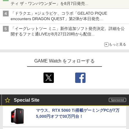
ティ ザ・ワンパウンダー」を8月7日発売
「特製ガーリックマヨソース」を使用した超大型チーズバーガー
「ドラクエ」×ジェラピケ、コラボ「GELATO PIQUE
encounters DRAGON QUEST」第2弾が本日発売
アイスカップに入ったスライムやわたぼう、ベビーサタンなどが
「イーグレットツー ミニ」新作追加ソフト発売決定。詳細を公
オリジナルアートで登場
開するファミ通LIVEが8月27日20時から配信
シリーズ累計100タイトルへ
もっと見る
GAME Watch をフォローする
Special Site
マウス、RTX 5060 Ti搭載ゲーミングPCが7万
5,000円オフで30万円台！