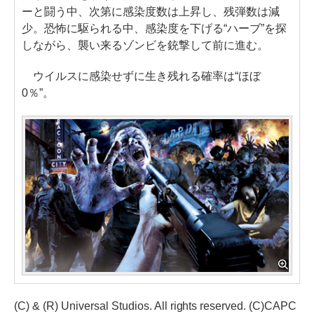
ーと闘う中、次第に感染度数は上昇し、残弾数は減
少。恐怖に駆られる中、感染度を下げる“ハーブ”を探
しながら、襲い来るゾンビを銃撃して前に進む。
ウイルスに感染せずに生き残れる確率は“ほぼ
0％”。
(C) & (R) Universal Studios. All rights reserved. (C)CAPC