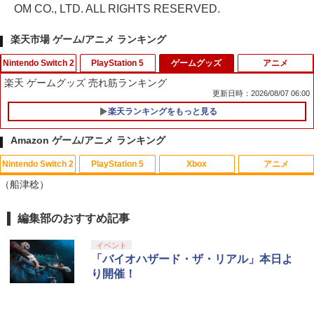
OM CO., LTD. ALL RIGHTS RESERVED.
楽天市場 ゲーム/アニメ ランキング
Nintendo Switch 2
PlayStation 5
ゲームグッズ
アニメ
楽天 ゲームグッズ 売れ筋ランキング
更新日時：2026/08/07 06:00
楽天ランキングをもっと見る
【特典】メタファー：リファンタジオ
グランツーリスモ7 PS5版
1
1
(【先着購入封入特典】アーキタイプ経験
Amazon ゲーム/アニメ ランキング
値アイテムセット、旅の仕送りセット)
￥3,779
Nintendo Switch 2
PlayStation 5
Xbox
アニメ
￥3,510
【中古】ナイトメアー・ビフォア・クリ
1
（船津稔）
ス…コレクターズEDデジタルリマスター
版 【ブルーレイ】／クリス・サランドン
ブルーレイ／海外アニメ・定番スタジオ
編集部のおすすめ記事
【特典】BLUE REFLECTION Quartet:
スクウェア・エニックス ドラゴンクエス
スプラトゥーン レイダース|オンライン
PlayStation 5 デジタル・エディション
【純正品】Xbox ワイヤレス コントロー
【Amazon.co.jp限定】劇場版モノノ怪
2
2
1
1
1
1
少女たちのキセキ PS5版(【早期購入特
トXI 過ぎ去りし時を求めて S【Switch
コード版
日本語専用 Console Language: Japan
ラー + USB-C® ケーブル
第三章 蛇神 (Amazon.co.jp限定オリジ
￥540
典】特別フォトフレーム「Quartet」)
2】 POTPAANVA [POTPAANVA]
ese only (CFI-2200B01)
ナル三方背収納ケース付きコレクション)
イベント
(オリジナル特典:オリジナル巾着＋メー
￥5,832
￥8,300
「バイオハザード・ザ・リアル」本日よ
￥6,348
カー特典:【坤と離】二振りの剣、十翼よ
￥4,920
￥55,000
り開催！
り来たる！スタジオ描き下ろしイラスト
【中古】Mr．インクレディブル 【ブル
2
ボード付) [Blu-ray]
ーレイ】／クレイグ・T・ネルソンブル
Xbox プリペイドカード 5,000円 デジタ
ーレイ／海外アニメ・定番スタジオ
2