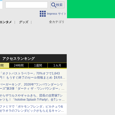
Impress サイト
全カテゴリ
エンタメ
グッズ
アクセスランキング
時間
24時間
1週間
1カ月
「オクトパストラベラー」70%オフで1,643
円！ もうすぐ終了のセール情報まとめ【8月8日
更新】
バーガーキング、2026年“ワンパウンダーシリ
ニンテンドーeショップでは「大神 絶景版」が
ーズ”第3弾「ダーティ ザ・ワンパウンダー」を
67%オフで990円
8月7日発売
そらザウルスやギャルきち、団長の吉野家Tシ
「特製ガーリックマヨソース」を使用した超大
ャツも！「hololive Splash T-Party!」全Tシャツ
型チーズバーガー
ラインナップ公開＆オンライン販売開始
ファミマで「ポケモンフレンダ」ピカチュウ&
ゼラオラのフレンダピックがもらえるキャンペ
ーン開催！