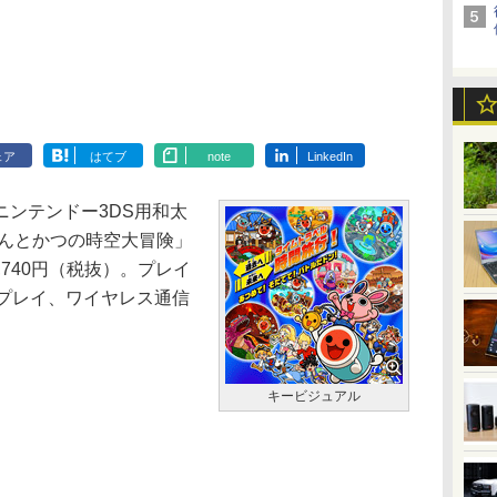
ェア
はてブ
note
LinkedIn
ンテンドー3DS用和太
どんとかつの時空大冒険」
,740円（税抜）。プレイ
ドプレイ、ワイヤレス通信
キービジュアル