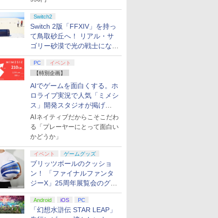
Switch2
Switch 2版「FFXIV」を持っ
て鳥取砂丘へ！ リアル・サ
ゴリー砂漠で光の戦士になっ
てみた
PC
イベント
【特別企画】
AIでゲームを面白くする。ホ
ロライブ実況で人気「ミメシ
ス」開発スタジオが掲げ
る“AI活用の信念”とは？【講
AIネイティブだからこそこだわ
演レポート】
る「プレーヤーにとって面白い
かどうか」
イベント
ゲームグッズ
ブリッツボールのクッショ
ン！ 「ファイナルファンタ
ジーX」25周年展覧会のグッ
ズ情報が公開
Android
iOS
PC
「幻想水滸伝 STAR LEAP」