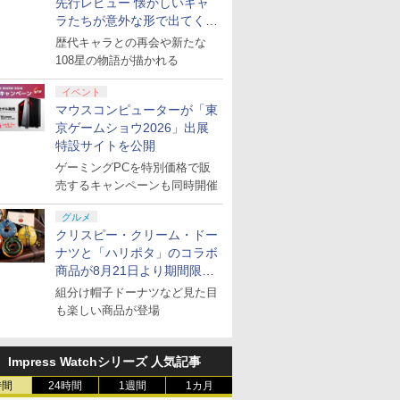
先行レビュー 懐かしいキャ
ラたちが意外な形で出てくる
シリーズ完全新作！
歴代キャラとの再会や新たな
108星の物語が描かれる
イベント
マウスコンピューターが「東
京ゲームショウ2026」出展
特設サイトを公開
ゲーミングPCを特別価格で販
売するキャンペーンも同時開催
グルメ
クリスピー・クリーム・ドー
ナツと「ハリポタ」のコラボ
商品が8月21日より期間限定
で発売
組分け帽子ドーナツなど見た目
も楽しい商品が登場
Impress Watchシリーズ 人気記事
時間
24時間
1週間
1カ月