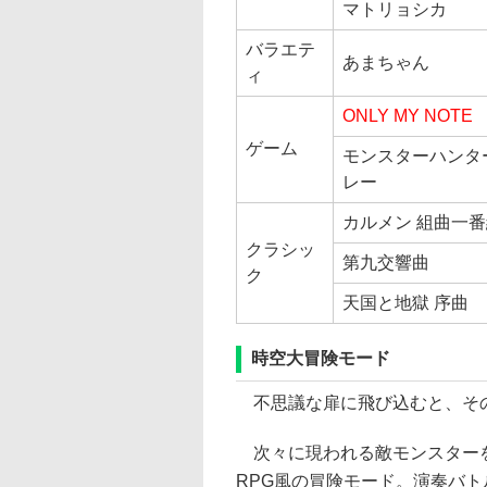
マトリョシカ
バラエテ
あまちゃん
ィ
ONLY MY NOTE
ゲーム
モンスターハンター
レー
カルメン 組曲一
クラシッ
第九交響曲
ク
天国と地獄 序曲
時空大冒険モード
不思議な扉に飛び込むと、その
次々に現われる敵モンスターを
RPG風の冒険モード。演奏バ