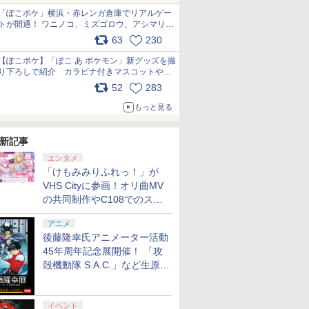
「ぽこポケ」横浜・赤レンガ倉庫でリアルゲー
トが開通！ ワニノコ、ミズゴロウ、アシマリ登
場シーンをレポート pic.x.com/LDgEByVl6D
63
230
【ぽこポケ】「ぽこ あ ポケモン」新グッズを撮
り下ろしで紹介 カラビナ付きマスコットやス
クエアポーチが仲間入り
52
283
pic.x.com/XmVAgBxaW5
もっと見る
新記事
エンタメ
「けもみみりふれっ！」が
VHS Cityに参画！オリ曲MV
の共同制作やC108でのスペ
シャルコラボ広告を掲出
アニメ
後藤隆幸氏アニメーター活動
45年周年記念展開催！ 「攻
殻機動隊 S.A.C.」など生原
画、総作画監督修正が展示
イベント