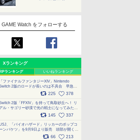
GAME Watch をフォローする
Xランキング
RPランキング
いいねランキング
「ファイナルファンタジーXIV」Nintendo
Switch 2版のロードが長いのは不具合 早急に
アップデートできるよう対応中
225
378
pic.x.com/s9S3nRCAGa
Switch 2版「FFXIV」を持って鳥取砂丘へ！ リ
アル・サゴリー砂漠で光の戦士になってみた
pic.x.com/qyOfL2uv1n
145
337
USJ、「バイオハザード」リッカーのポップコ
ーンバケツ」を9月9日より販売 頭部が開く仕
組み。味は恐怖を堪のう「味噌フレーバー」
66
213
pic.x.com/81MuXGahVM