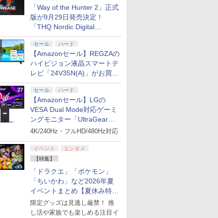
「Way of the Hunter 2」正式
版が9月29日発売決定！
「THQ Nordic Digital
Showcase 2026」まとめ
セール
ハード
【Amazonセール】REGZAの
ハイビジョン液晶スマートテ
レビ「24V35N(A)」がお買い
得！
セール
ハード
【Amazonセール】LGの
VESA Dual Mode対応ゲーミ
ングモニター「UltraGear
27G850A-B」がお買い得！
4K/240Hz・フルHD/480Hz対応
イベント
エンタメ
【特集】
「ドラクエ」「ポケモン」
「ちいかわ」など2026年夏
イベントまとめ【夏休み特
集】
限定グッズは見逃し厳禁！ 推
し活や家族でも楽しめる注目イ