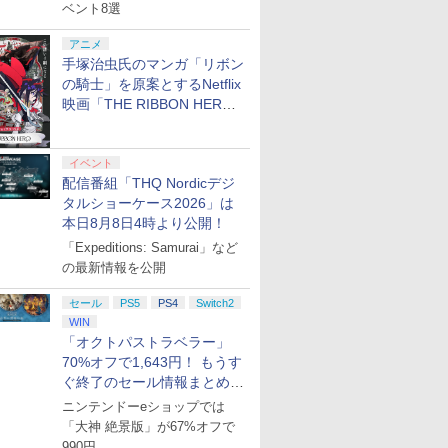
ベント8選
アニメ
手塚治虫氏のマンガ「リボン
の騎士」を原案とするNetflix
映画「THE RIBBON HERO
リボンヒーロー」本日配信開
始
イベント
配信番組「THQ Nordicデジ
タルショーケース2026」は
本日8月8日4時より公開！
「Expeditions: Samurai」など
の最新情報を公開
セール
PS5
PS4
Switch2
WIN
「オクトパストラベラー」
70%オフで1,643円！ もうす
ぐ終了のセール情報まとめ
【8月8日更新】
ニンテンドーeショップでは
「大神 絶景版」が67%オフで
990円