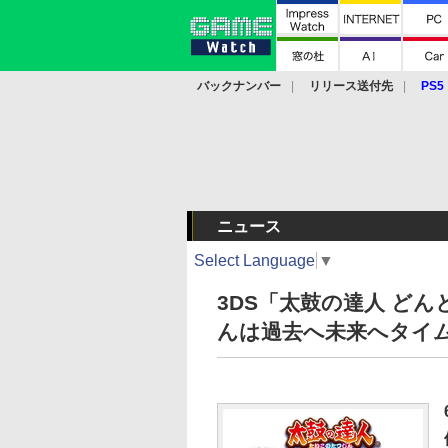
バックナンバー
リリース送付先
PS5
モバイル
eスポーツ
クラウド
PS
ニュース
Select Language
▼
3DS「太鼓の達人 ど
んは過去へ未来へタイ