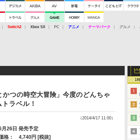
Switch2
Xbox SX
PC
アニメ
テーマパーク
グルメ
 Vita
3DS
アーケード
VR
1
んとかつの時空大冒険」今度のどんちゃ
ムトラベル！
（2014/4/17 11:00）
6月26日 発売予定
価格：
4,740円 [税抜]