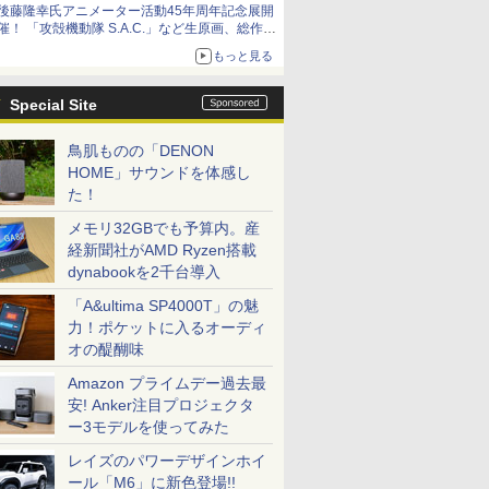
後藤隆幸氏アニメーター活動45年周年記念展開
催！ 「攻殻機動隊 S.A.C.」など生原画、総作画
監督修正が展示
もっと見る
Special Site
鳥肌ものの「DENON
HOME」サウンドを体感し
た！
メモリ32GBでも予算内。産
経新聞社がAMD Ryzen搭載
dynabookを2千台導入
「A&ultima SP4000T」の魅
力！ポケットに入るオーディ
オの醍醐味
Amazon プライムデー過去最
安! Anker注目プロジェクタ
ー3モデルを使ってみた
レイズのパワーデザインホイ
ール「M6」に新色登場!!