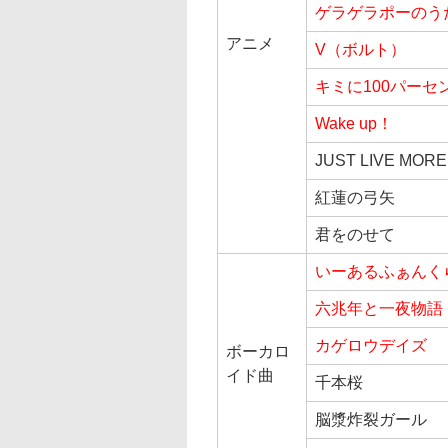
ゲラゲラポーのう
アニメ
V（ボルト）
キミに100パーセ
Wake up！
JUST LIVE MORE
紅蓮の弓矢
君をのせて
いーあるふぁんく
六兆年と一夜物語
カゲロウデイズ
ボーカロ
イド曲
千本桜
脳漿炸裂ガール