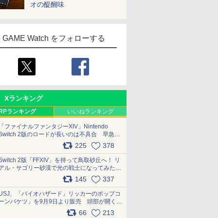
オの醍醐味
GAME Watch をフォローする
Xランキング
RPランキング
いいねランキング
「ファイナルファンタジーXIV」Nintendo
Switch 2版のロードが長いのは不具合 早急に
アップデートできるよう対応中
225
378
pic.x.com/s9S3nRCAGa
Switch 2版「FFXIV」を持って鳥取砂丘へ！ リ
アル・サゴリー砂漠で光の戦士になってみた
pic.x.com/qyOfL2uv1n
145
337
USJ、「バイオハザード」リッカーのポップコ
ーンバケツ」を9月9日より販売 頭部が開く仕
組み。味は恐怖を堪のう「味噌フレーバー」
66
213
pic.x.com/81MuXGahVM