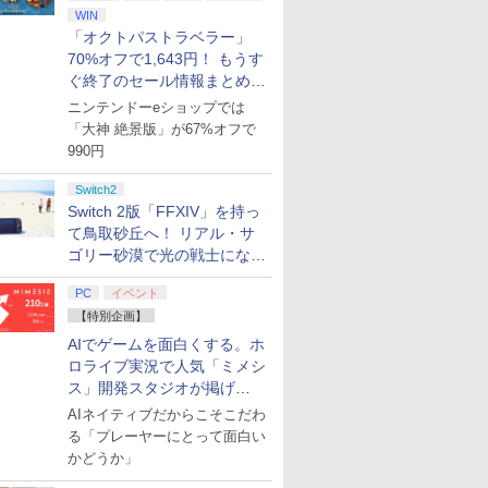
WIN
「オクトパストラベラー」
70%オフで1,643円！ もうす
ぐ終了のセール情報まとめ
【8月8日更新】
ニンテンドーeショップでは
「大神 絶景版」が67%オフで
990円
Switch2
Switch 2版「FFXIV」を持っ
て鳥取砂丘へ！ リアル・サ
ゴリー砂漠で光の戦士になっ
てみた
PC
イベント
【特別企画】
AIでゲームを面白くする。ホ
ロライブ実況で人気「ミメシ
ス」開発スタジオが掲げ
る“AI活用の信念”とは？【講
AIネイティブだからこそこだわ
演レポート】
る「プレーヤーにとって面白い
かどうか」