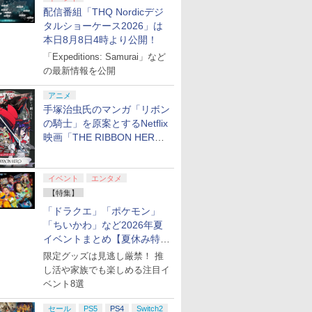
配信番組「THQ Nordicデジ
タルショーケース2026」は
本日8月8日4時より公開！
「Expeditions: Samurai」など
の最新情報を公開
アニメ
手塚治虫氏のマンガ「リボン
の騎士」を原案とするNetflix
映画「THE RIBBON HERO
リボンヒーロー」本日配信開
始
イベント
エンタメ
【特集】
「ドラクエ」「ポケモン」
「ちいかわ」など2026年夏
イベントまとめ【夏休み特
集】
限定グッズは見逃し厳禁！ 推
し活や家族でも楽しめる注目イ
ベント8選
セール
PS5
PS4
Switch2