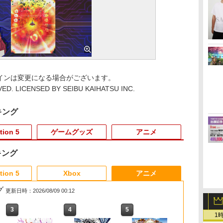
インは変更になる場合がございます。
ED. LICENSED BY SEIBU KAIHATSU INC.
キング
tion 5
ゲームグッズ
アニメ
キング
6
3
3
3
3
4
4
4
4
5
5
5
5
6
6
6
tion 5
Xbox
アニメ
グ
更新日時：2026/08/09 00:12
3
3
3
3
4
4
4
4
5
5
5
5
6
6
6
6
1