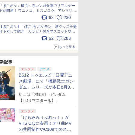
「ぽこポケ」横浜・赤レンガ倉庫でリアルゲー
トが開通！ ワニノコ、ミズゴロウ、アシマリ登
場シーンをレポート pic.x.com/LDgEByVl6D
63
230
【ぽこポケ】「ぽこ あ ポケモン」新グッズを撮
り下ろしで紹介 カラビナ付きマスコットやス
クエアポーチが仲間入り
52
283
pic.x.com/XmVAgBxaW5
もっと見る
新記事
エンタメ
アニメ
BS12 トゥエルビ「日曜アニ
メ劇場」にて「機動戦士ガン
ダム」シリーズが本日8月9日
から8週連続で放送
初回は「機動戦士ガンダム
【HDリマスター版】」
エンタメ
「けもみみりふれっ！」が
VHS Cityに参画！オリ曲MV
の共同制作やC108でのスペ