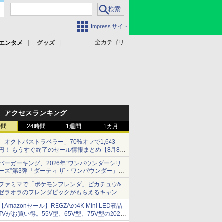
Impress サイト
全カテゴリ
エンタメ
グッズ
アクセスランキング
時間
24時間
1週間
1カ月
「オクトパストラベラー」70%オフで1,643
円！ もうすぐ終了のセール情報まとめ【8月8日
更新】
バーガーキング、2026年“ワンパウンダーシリ
ニンテンドーeショップでは「大神 絶景版」が
ーズ”第3弾「ダーティ ザ・ワンパウンダー」を
67%オフで990円
8月7日発売
ファミマで「ポケモンフレンダ」ピカチュウ&
「特製ガーリックマヨソース」を使用した超大
ゼラオラのフレンダピックがもらえるキャンペ
型チーズバーガー
ーン開催！
【Amazonセール】REGZAの4K Mini LED液晶
TVがお買い得。55V型、65V型、75V型の2026
年モデルがラインナップ