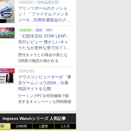
イベント
ゲームグッズ
ブリッツボールのクッショ
ン！ 「ファイナルファンタ
ジーX」25周年展覧会のグッ
ズ情報が公開
Android
iOS
PC
「幻想水滸伝 STAR LEAP」
先行レビュー 懐かしいキャ
ラたちが意外な形で出てくる
シリーズ完全新作！
歴代キャラとの再会や新たな
108星の物語が描かれる
イベント
マウスコンピューターが「東
京ゲームショウ2026」出展
特設サイトを公開
ゲーミングPCを特別価格で販
7
7
7
8
8
8
9
9
9
10
10
10
売するキャンペーンも同時開催
Impress Watchシリーズ 人気記事
7
7
7
7
8
8
8
8
9
9
9
9
10
10
10
10
時間
24時間
1週間
1カ月