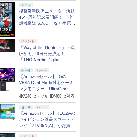
シャルコラボ広告を掲出
アニメ
後藤隆幸氏アニメーター活動
45年周年記念展開催！ 「攻
殻機動隊 S.A.C.」など生原
画、総作画監督修正が展示
イベント
「Way of the Hunter 2」正式
版が9月29日発売決定！
「THQ Nordic Digital
Showcase 2026」まとめ
セール
ハード
【Amazonセール】LGの
VESA Dual Mode対応ゲーミ
ングモニター「UltraGear
27G850A-B」がお買い得！
4K/240Hz・フルHD/480Hz対応
セール
ハード
【Amazonセール】REGZAの
ハイビジョン液晶スマートテ
レビ「24V35N(A)」がお買い
得！
イベント