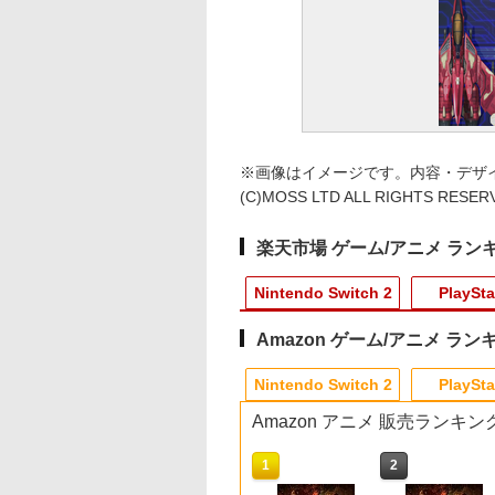
※画像はイメージです。内容・デザ
(C)MOSS LTD ALL RIGHTS RESERV
楽天市場 ゲーム/アニメ ラン
Nintendo Switch 2
PlaySta
Amazon ゲーム/アニメ ラン
10
10
10
1
1
1
1
2
2
2
2
Nintendo Switch 2
PlaySta
Amazon アニメ 販売ランキン
10
10
10
10
1
1
1
1
2
2
2
2