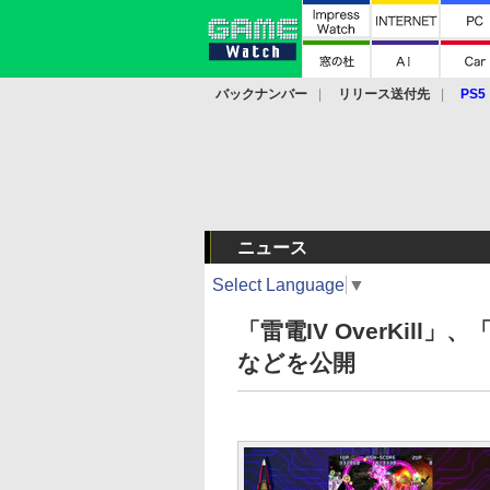
バックナンバー
リリース送付先
PS5
モバイル
eスポーツ
クラウド
PS
ニュース
Select Language
▼
「雷電IV OverKill」
などを公開