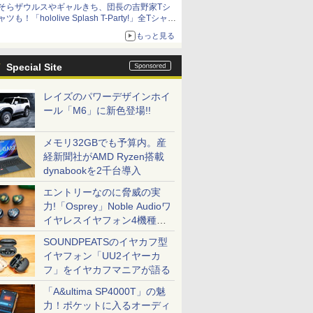
そらザウルスやギャルきち、団長の吉野家Tシ
ャツも！「hololive Splash T-Party!」全Tシャツ
ラインナップ公開＆オンライン販売開始
もっと見る
Special Site
レイズのパワーデザインホイ
ール「M6」に新色登場!!
メモリ32GBでも予算内。産
経新聞社がAMD Ryzen搭載
dynabookを2千台導入
エントリーなのに脅威の実
力!「Osprey」Noble Audioワ
イヤレスイヤフォン4機種を
一気に聴く
SOUNDPEATSのイヤカフ型
イヤフォン「UU2イヤーカ
フ」をイヤカフマニアが語る
「A&ultima SP4000T」の魅
力！ポケットに入るオーディ