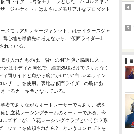
。仮面ライダー1号をモチーフとした「ハロルズギア
レザージャケット」はまさにメモリアルなプロダクト
ダーメモリアルレザージャケット」はライダースジャ
、着心地を最優先に考えながら、“仮面ライダー1
ンされている。
取り入れたものは、“背中の羽”と腕と脇腹に入っ
最
羽部分はボディと同色で、縫製処理だけでさりげなく
ディ両サイドと肩から腕にかけての白い2本ライン
コレザー」を使用。裏地は仮面ライダーの胸にあ
とさせるカーキ色となっている。
学者でありながらオートレーサーでもあり、彼を
藤兵衛は立花レーシングチームのオーナーである。今
ロルズギアが、立花レーシングクラブという独立系
ザーウェアを依頼されたら?」というコンセプトを