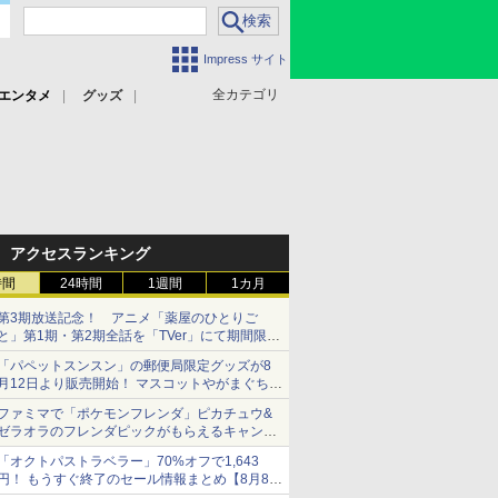
Impress サイト
全カテゴリ
エンタメ
グッズ
アクセスランキング
時間
24時間
1週間
1カ月
第3期放送記念！ アニメ「薬屋のひとりご
と」第1期・第2期全話を「TVer」にて期間限定
で順次無料配信開始
「パペットスンスン」の郵便局限定グッズが8
月12日より販売開始！ マスコットやがまぐち、
レターセットなどが登場
ファミマで「ポケモンフレンダ」ピカチュウ&
ゼラオラのフレンダピックがもらえるキャンペ
ーン開催！
「オクトパストラベラー」70%オフで1,643
円！ もうすぐ終了のセール情報まとめ【8月8日
更新】