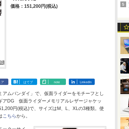
価格：151,200円(税込)
ェア
はてブ
note
LinkedIn
アムバンダイ」で、仮面ライダーをモチーフとし
ギアDG 仮面ライダーメモリアルレザージャケッ
,200円(税込)で、サイズはM、L、XLの3種類。使
は
こちら
から。