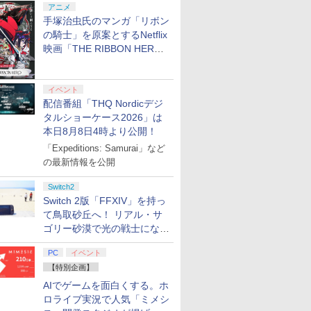
アニメ
手塚治虫氏のマンガ「リボン
の騎士」を原案とするNetflix
映画「THE RIBBON HERO
リボンヒーロー」本日配信開
始
イベント
配信番組「THQ Nordicデジ
タルショーケース2026」は
本日8月8日4時より公開！
「Expeditions: Samurai」など
の最新情報を公開
Switch2
Switch 2版「FFXIV」を持っ
て鳥取砂丘へ！ リアル・サ
ゴリー砂漠で光の戦士になっ
てみた
7
7
7
8
8
8
9
9
9
10
10
10
PC
イベント
【特別企画】
AIでゲームを面白くする。ホ
ロライブ実況で人気「ミメシ
7
7
7
8
8
8
9
9
9
10
10
10