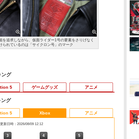
能を追求しながら、仮面ライダー1号の要素をさりげなく
けられているのは「サイクロン号」のマーク
キング
tion 5
ゲームグッズ
アニメ
キング
3
3
3
3
4
4
4
4
5
5
5
5
6
6
6
tion 5
Xbox
アニメ
更新日時：2026/08/09 12:12
3
3
3
4
4
4
5
5
5
6
6
6