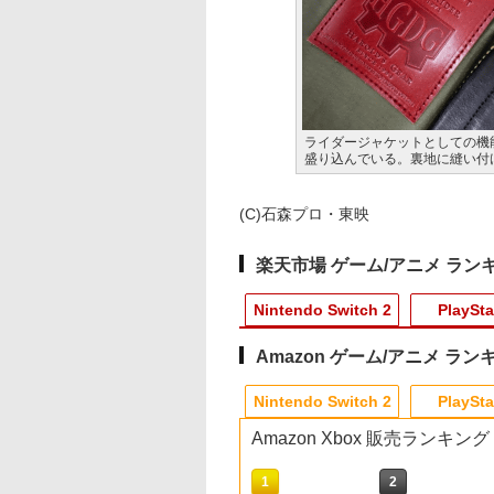
ライダージャケットとしての機
盛り込んでいる。裏地に縫い付
(C)石森プロ・東映
楽天市場 ゲーム/アニメ ラン
Nintendo Switch 2
PlaySta
Amazon ゲーム/アニメ ラン
10
10
10
1
1
1
1
2
2
2
2
Nintendo Switch 2
PlaySta
Amazon Xbox 販売ランキング
10
10
10
1
1
1
2
2
2