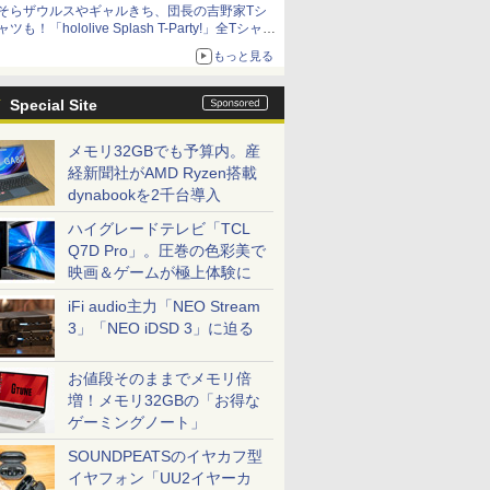
そらザウルスやギャルきち、団長の吉野家Tシ
ニンテンドーeショップでは「大神 絶景版」が
ャツも！「hololive Splash T-Party!」全Tシャツ
67%オフで990円
ラインナップ公開＆オンライン販売開始
もっと見る
Special Site
メモリ32GBでも予算内。産
経新聞社がAMD Ryzen搭載
dynabookを2千台導入
ハイグレードテレビ「TCL
Q7D Pro」。圧巻の色彩美で
映画＆ゲームが極上体験に
iFi audio主力「NEO Stream
3」「NEO iDSD 3」に迫る
お値段そのままでメモリ倍
増！メモリ32GBの「お得な
ゲーミングノート」
SOUNDPEATSのイヤカフ型
イヤフォン「UU2イヤーカ