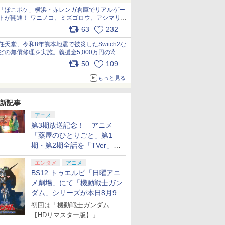
「ぽこポケ」横浜・赤レンガ倉庫でリアルゲー
トが開通！ ワニノコ、ミズゴロウ、アシマリ登
場シーンをレポート pic.x.com/LDgEByVl6D
63
232
任天堂、令和8年熊本地震で被災したSwitch2な
どの無償修理を実施。義援金5,000万円の寄付
も発表 pic.x.com/BAYsMfUfUC
50
109
もっと見る
新記事
アニメ
第3期放送記念！ アニメ
「薬屋のひとりごと」第1
期・第2期全話を「TVer」に
て期間限定で順次無料配信開
エンタメ
アニメ
始
BS12 トゥエルビ「日曜アニ
メ劇場」にて「機動戦士ガン
ダム」シリーズが本日8月9日
から8週連続で放送
初回は「機動戦士ガンダム
【HDリマスター版】」