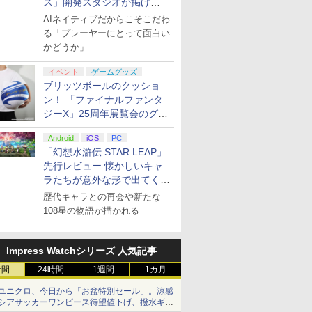
ス」開発スタジオが掲げ
る“AI活用の信念”とは？【講
AIネイティブだからこそこだわ
ド レクイ
2
ゼルダの伝説 ティア
【楽天ブックス限定特
あんさんぶるスター
演レポート】
ファイアーエムブレム
日本ファルコム
ミュージカル『刀剣乱
任天堂 【Switch2】マ
鬼武者 Way of the
BLOOD THE LAST
ぽこ あ ポ
【特典】鬼
劇場版「鬼
る「プレーヤーにとって面白い
h2版
HTERS
【場面写ク
ーズ オブ ザ キングダ
典+特典】空の軌跡 the
ズ!!DREAM LIVE -9th
万紫千紅 【Switch2】
【PS5】「空の軌跡
舞』 ～静かなる夜半の
リオカート ワールド
Sword 【PS5】 ELJM-
VAMPIRE [Blu-ray]
P-AAB5A
of the S
限城編 第
かどうか」
-30868
枚セット
ム Nintendo Switch 2
2nd PS5版(DLCチラ
Tour “Trapezium
BEE-P-AACSA
the 1st 」 通常版
寝ざめ～【Blu-ray】 [
[BEE-P-AAAAA NSW2
30821
[Nintendo
購入封入特
再来(完全
￥4,055
、冨岡義
Edition 【Switch2】
シ：NEOブレイサー・
#Orion”-【Blu-ray】 [
[ELJM-30729 PS5 ソラ
ミュージカル『刀剣乱
マリオカ-ト ワ-ルド]
フト]
クトコード
【Blu-ra
￥7,830
￥7,480
￥7,806
￥8,470
￥7,480
￥7,821
￥8,970
￥7,641
￥8,980
￥7,641
￥8,690
イベント
ゲームグッズ
】 劇場版
NXS-P-AXN7B
アガット+【早期購入外
(V.A.) ]
ノキセキ ザ ファースト
舞』 ]
晴 ]
ブリッツボールのクッショ
プリペイ
ション ス
 Elite
ぽこ あ ポケモン エキ
PlayStation 5 デジタ
GameSir G7 HE 有線
ニンテンドープリペイ
プレイステーション ス
HyperX Clutch
【任天堂ライセンス商
プレイステーション ス
8BitDo M30 Xboxシリ
ニンテンド
【Amazon.
GameSir 
無限城編
付特典】DLCチラシ)
ツウジョウ]
円|オンラ
,000円|
コントロー
スパンションパス|オン
ル・エディション 日本
ゲームコントローラー
ン！ 「ファイナルファンタ
ド番号 500円|オンライ
トアチケット 3,000円|
Gladiate Xbox公式ラ
品】Samsung
トアチケット 15,000円
ーズX | S、Xbox
ド番号 20
定】 Logic
ゲームコン
座再来
ード版
 Core
ラインコード版
語専用 (CFI-2200B01)
XBOX Series X|S
ンコード版
オンラインコード版
イセンス ゲーミング コ
microSD Express
|オンラインコード版
One、およびWindows
インコード
コン G92
XBOX Seri
ジーX」25周年展覧会のグッ
ワイト)
+ ディスクドライブ
XBOX One Windows
ントローラー 有線 日本
Card 256GB for
の有線コントローラー
リスモ7 Fo
XBOX One
ズ情報が公開
￥4,400
￥66,849
￥7,999
￥500
￥3,000
￥4,980
現在在庫切れです。
￥15,000
￥4,590
￥2,000
￥38,800
￥6,499
(CFI-ZDD1J) セット
10/11用 PCコントロー
正規代理店品 6L366AA
Nintendo Switch
6ボタンレイアウト - 正
Horizon 6
10/11用
Android
iOS
PC
ラーゲームパッド ホー
2（サムスン マイクロ
式にライセンスされて
ラーゲーム
「幻想水滸伝 STAR LEAP」
ル効果スティック付き
SDエクスプレスカード
います
ルエフェク
先行レビュー 懐かしいキャ
ビデオゲームコントロ
256GB）
クと3.5
ラたちが意外な形で出てくる
ーラー（ブラック）
ジャック付
シリーズ完全新作！
歴代キャラとの再会や新たな
7
8
9
10
108星の物語が描かれる
Impress Watchシリーズ 人気記事
時間
24時間
1週間
1カ月
ユニクロ、今日から「お盆特別セール」。涼感
.jp限
劇場版「鬼滅の刃」無
ヤマトよ永遠に
【Amazon.co.jp限
【Amazon.
シアサッカーワンピース待望値下げ、撥水ギア
ノノ怪 第
限城編 第一章 猗窩座再
REBEL3199 7 [Blu-
定】劇場版モノノ怪 第
定】死亡遊