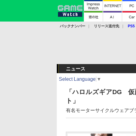
バックナンバー
リリース送付先
PS5
モバイル
eスポーツ
クラウド
PS
ニュース
Select Language
▼
「ハロルズギアDG 
ト」
有名モーターサイクルウェアブラ