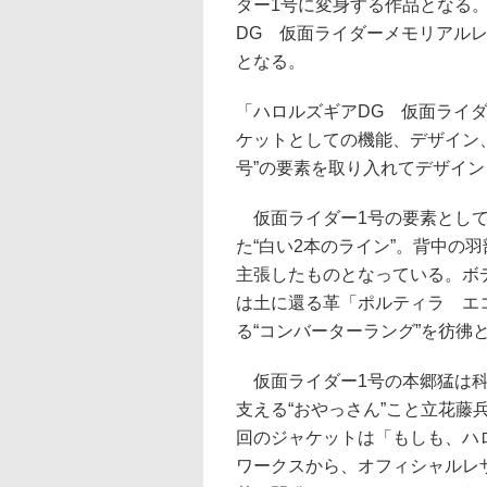
ダー1号に変身する作品となる
DG 仮面ライダーメモリアル
となる。
「ハロルズギアDG 仮面ライ
ケットとしての機能、デザイン
号”の要素を取り入れてデザイ
仮面ライダー1号の要素として
た“白い2本のライン”。背中の
主張したものとなっている。ボ
は土に還る革「ポルティラ エ
る“コンバーターラング”を彷彿
仮面ライダー1号の本郷猛は科
支える“おやっさん”こと立花
回のジャケットは「もしも、ハ
ワークスから、オフィシャルレ