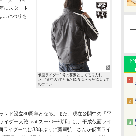
モーターサイ
4年にスタート
なこだわりを
仮面ライダー1号の要素として取り入れ
た、“背中の羽”と腕と脇腹に入った“白い2本
のライン”
ランド設立30周年となる。また、現在公開中の「平
イダー大戦 feat.スーパー戦隊」は、平成仮面ライ
面ライダーでは38年ぶりに藤岡弘、さんが仮面ライ