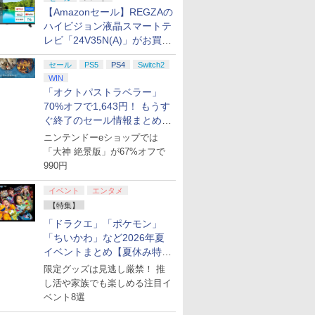
【Amazonセール】REGZAの
ハイビジョン液晶スマートテ
レビ「24V35N(A)」がお買い
得！
セール
PS5
PS4
Switch2
WIN
「オクトパストラベラー」
70%オフで1,643円！ もうす
ぐ終了のセール情報まとめ
【8月8日更新】
ニンテンドーeショップでは
「大神 絶景版」が67%オフで
990円
イベント
エンタメ
【特集】
「ドラクエ」「ポケモン」
「ちいかわ」など2026年夏
イベントまとめ【夏休み特
集】
限定グッズは見逃し厳禁！ 推
し活や家族でも楽しめる注目イ
ベント8選