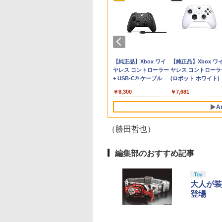
堂 【Switch2】マ
 Way of the
OD THE LAST
ぽこ あ ポケモン POT-
【特典】鬼武者 Way
劇場版「鬼滅の刃」無
ホリ ワイヤレスホリパ
シティーズ：スカイラ
PS Vita 2000 アナログ
【中古】おそ松さん
【特典】ドラゴンク
RIDE 6
＼マラソン限定★エ
猫物語 黒 つばさフ
カート ワールド
rd 【PS5】 ELJM-
PIRE [Blu-ray]
P-AAB5A SW2 任天堂
of the Sword(【初回
限城編 第一章 猗窩座
ッド TURBO for
イン リマスター ジャパ
スティック・スライド
第五松（初回生産限定
ストモンスターズ4
トリーでP10倍／
リー 上・下 セット 
￥5,901
E-P-AAAAA NSW2
21
[Nintendo Switch2 ソ
購入封入特典】プロダ
再来(完全生産限定版)
Nintendo Switch 2
ン・スペシャル・エデ
パッド修理用基板 部
版 Blu-ray
れ木の国のビアンカ
Steam Deck OLED /
巻 完全生産限定版 
055
オカ-ト ワ-ルド]
フト]
クトコード)
【Blu-ray】 [ 吾峠呼世
ルビーマゼンタ [NSX-
ィション
品 パーツ L R 互換 黒
DISC）/Blu−ray
フローラ Switch2
LCD フィルム 保護
シリーズ 【Blu-ray
970
641
￥8,980
￥7,641
￥8,690
￥7,580
￥5,591
￥750
￥272
￥7,623
￥998
￥320
晴 ]
134]
ブラック オリジナルウ
Disc/EYXA-10744
(【早期購入封入特典
ィルム ガラスフィル
天堂ライセンス商
イステーション ス
tDo M30 Xboxシリ
ニンテンドープリペイ
【Amazon.co.jp限
GameSir G7 SE 有線
スプラトゥーン レイダ
PlayStation 5 デジタ
【純正品】Xbox ワイ
スプラトゥーン レイ
Beast of
【純正品】Xbox ワ
エス スライドパッド
冒険スタートダッシ
本体 保護 フィルム 
Samsung
チケット 15,000円
 | S、Xbox
ド番号 2000円|オンラ
定】 Logicool G ハン
ゲームコントローラー
ース|オンラインコード
ル・エディション 日本
ヤレス コントローラー
ース -Switch2
Reincarnation -PS5
ヤレス コントローラ
セット)
ート 液晶保護 ガラ
roSD Express
ンラインコード版
e、およびWindows
インコード版
コン G923 グランツー
XBOX Series X|S
版
語専用 Console
+ USB-C® ケーブル
【特典】プロダクト
(ロボット ホワイト)
スチーム スチームデ
￥6,447
d 256GB for
線コントローラー
リスモ7 Forza
XBOX One Windows
Language: Japanese
ード 封入
ク OLED スチーム
在庫切れです。
,000
590
￥2,000
￥38,800
￥6,499
￥5,832
￥55,000
￥8,300
￥7,286
￥7,681
tendo Switch
タンレイアウト - 正
Horizon 6 G923d
10/11用 PCコントロー
only (CFI-2200B01)
ク LCD ガイド枠 指
サムスン マイクロ
ライセンスされて
ラーゲームパッド ホー
防止
A
エクスプレスカード
す
ルエフェクトスティッ
6GB）
クと3.5mmオーディオ
（勝田哲也）
ジャック付き
10
1
2
編集部のおすすめ記事
Toy
大人が装
登場
azon.co.jp限
【Amazon.co.jp限
劇場版「鬼滅の刃」無
劇場版「鬼滅の刃」
劇場版モノノ怪 第
定】死亡遊戯で飯を食
限城編 第一章 猗窩座再
限城編 第一章 猗窩