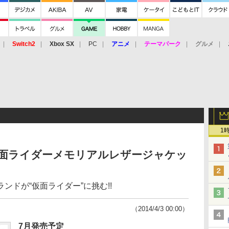
Switch2
Xbox SX
PC
アニメ
テーマパーク
グルメ
 Vita
3DS
アーケード
VR
1
仮面ライダーメモリアルレザージャケッ
ンドが“仮面ライダー”に挑む!!
（2014/4/3 00:00）
7月発売予定