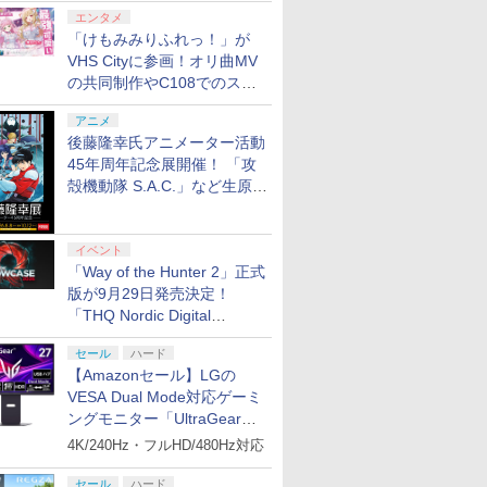
エンタメ
「けもみみりふれっ！」が
VHS Cityに参画！オリ曲MV
の共同制作やC108でのスペ
シャルコラボ広告を掲出
アニメ
後藤隆幸氏アニメーター活動
45年周年記念展開催！ 「攻
殻機動隊 S.A.C.」など生原
画、総作画監督修正が展示
イベント
「Way of the Hunter 2」正式
版が9月29日発売決定！
「THQ Nordic Digital
Showcase 2026」まとめ
セール
ハード
【Amazonセール】LGの
VESA Dual Mode対応ゲーミ
ングモニター「UltraGear
27G850A-B」がお買い得！
4K/240Hz・フルHD/480Hz対応
セール
ハード