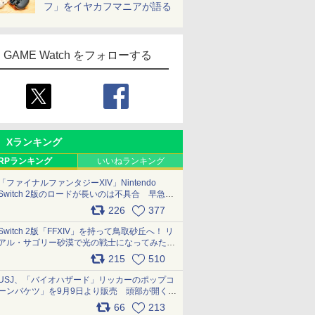
フ」をイヤカフマニアが語る
GAME Watch をフォローする
Xランキング
RPランキング
いいねランキング
「ファイナルファンタジーXIV」Nintendo
Switch 2版のロードが長いのは不具合 早急に
アップデートできるよう対応中
226
377
pic.x.com/s9S3nRCAGa
Switch 2版「FFXIV」を持って鳥取砂丘へ！ リ
アル・サゴリー砂漠で光の戦士になってみた
pic.x.com/qyOfL2uv1n
215
510
USJ、「バイオハザード」リッカーのポップコ
ーンバケツ」を9月9日より販売 頭部が開く仕
組み。味は恐怖を堪のう「味噌フレーバー」
66
213
pic.x.com/81MuXGahVM