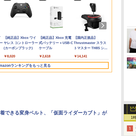
エ
ン
ァミ
ゼルダの伝説 ブレス
【特典】ファイナルフ
Nintendo Switch2 専
【中古】【Blu−ray】
任天堂 【Switch2】ゼ
【特典】MARVEL
[Switch 2] ぽこ あ ポ
【中古】うどんの国の
鬼武者 Way of the
【特典】トゥームレイ
レトロフリーク レッド
【送料無料】劇場版
バイオハザー
キャプテン翼
【通常版 Blu-
 枯
全
オブ ザ ワイルド
ァンタジー レゾナン
用 スリムハードポーチ
ファイナルファンタジ
ルダの伝説 ブレス オ
Tōkon: Fighting
ケモン エキスパンショ
金色毛鞠 第一
Sword 【Switch2】
ダー：レガシー・オ
×ホワイト ( レトロゲー
「鬼滅の刃」無限城編
エム Switc
WORLD FIG
ray/DVD】
・
物語
Nintendo Switch 2
ス PS5版(【初回封入
収納ケース ハードケー
ーVII アドベントチル
ブ ザ ワイルド
Souls(【早期購入封入
ンパス（ダウンロード
巻/Blu−ray
POT-P-ABNMA
ブ・アトランティス
ム互換機 )（ コントロ
第一章 猗窩座再来(通
【PS5】 ELJM
リアカード3
￥7,760
版
フ
】
Edition
特典】魔導船＆かけだ
ス ポーチ 収納バッグ
ドレン コンプリート
Nintendo Switch 2
特典】ロビーのアイテ
版）※3,200ポイントま
Disc/VPXY-71489
(【早期購入同梱特典】
ーラーアダプターセッ
常版)【Blu-ray】/アニ
（竈門炭治郎
￥7,680
￥6,526
￥1,680
￥540
￥7,710
￥6,782
￥4,400
￥749
￥7,730
￥7,012
￥25,300
￥4,400
￥7,199
￥7,450
】
ム
し騎士の応援パック・
耐衝撃 スイッチ2 キャ
初回限定版 PS3版
Edition [NXS-P-
ムセット)
でご利用可
コスチューム「ララ・
ト ）CY-RF-RW HDMI
メーション[Blu-ray]
勇、猗窩座）
ダ
イ
Nintendo Switch 2(日
【純正品】ディスクド
【純正品】Xbox ワイ
ニンテンドープリペイ
【純正品】DualSense
【純正品】Xbox 充電
ニンテンドープリペイ
【純正品】DualSense
【国内正規品】
ニンテンドー
プレイステー
【純正品】Xbox
ュ
シ
かけだし騎士のスター
リングケース 軽量
「ファイナルファンタ
AAAAH NSW2 ゼルダ
クロフト・サバイバー
出力 どこでもセーブ
【返品種別A】
「鬼滅の刃」
ー
本語・国内専用)
ライブ(CFI-ZDD1J)
ヤレス コントローラー
ド番号 9000円|オンラ
ワイヤレスコントロー
式バッテリー + USB-C
ド番号 5000円|オンラ
ワイヤレスコントロー
Thrustmaster スラス
ド番号 1000
トアチケット 10
ワイヤレス 
ス
トダッシュパック)
◇ALW-PU-001
ジーXIII」体験版・スリ
ノデンセツ ブレス オ
(仮)」（ゲーム内コン
互換機種 FC SFC
第一章 猗窩
コ
PlayStation 5
(カーボンブラック)
インコード版
ラー ミッドナイト ブ
ケーブル
インコード版
ラー(CFI-ZCT2J)
トマスター TH8S シフ
インコード版
オンラインコ
ラー Series 2
ッ
ーブケース付 / アニメ
ブ ザ ワイルド]
テンツ）)
SNES GB GBC GBA
￥55,491
ラック(CFI-ZCT2J01)
ター - PC、PS4、
Edition (ホ
デッ
MD GEN PCE TG-16
￥11,849
￥8,020
￥9,000
￥10,737
￥2,618
￥5,000
￥10,737
￥14,141
￥1,000
￥10,000
￥18,500
PS5、PS5 Pro、Xbox
紋
PCE SG
One、Xbox Series X|S
mazonランキングをもっと見る
対応の高精度 H パター
ン シフター
3
4
5
6
着できる変身ベルト、「仮面ライダーカブト」が
1
無
【Amazon.co.jp限
劇場版「鬼滅の刃」無
『映画 ラブライブ！蓮
【Amazon.co
座再
定】劇場版モノノ怪 第
限城編 第一章 猗窩座
ノ空女学院スクールア
定】劇場版モ