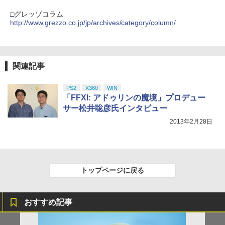
【純正品】DualSense ワイヤレスコン
ニンテンドープリペイド番号 9000円|オ
4
トコード 同梱)- PS4
4
￥10,780
トローラー ミッドナイト ブラック(CFI-
￥7,300
ンラインコード版
□グレッゾコラム
￥2,618
ZCT2J01)
http://www.grezzo.co.jp/jp/archives/category/column/
￥1,598
￥9,000
￥10,737
劇場版「鬼滅の刃」無限城編 第一章 猗
4
劇場版「鬼滅の刃」無限城編 第一章 猗
5
窩座再来 完全生産限定版 [Blu-ray]
窩座再来(完全生産限定版)【Blu-ray】 [
【国内正規品】Thrustmaster スラスト
5
【中古】Nintendo Switch Proコントロ
5
関連記事
吾峠呼世晴 ]
マスター TH8S シフター - PC、PS4、P
ニンテンドープリペイド番号 5000円|オ
ーラー HAC-A-FSSKA【千葉】保証期間
5
￥8,698
【純正品】DualSense ワイヤレスコン
S5、PS5 Pro、Xbox One、Xbox Serie
ンラインコード版
5
1週間【ランクC】
トローラー(CFI-ZCT2J)
s X|S 対応の高精度 H パターン シフター
￥8,690
PS2
X360
WIN
￥5,000
￥3,300
「FFXI: アドゥリンの魔境」プロデュー
￥10,737
￥14,141
サー松井聡彦氏インタビュー
『映画 ラブライブ！蓮ノ空女学院スクー
5
2013年2月28日
ルアイドルクラブ Bloom Garden Part
y』Blu-ray（特装限定版）
￥8,589
トップページに戻る
おすすめ記事