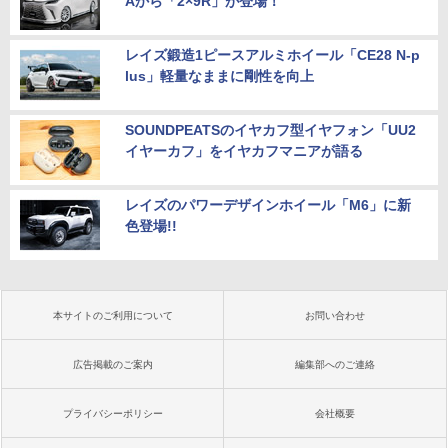
Aから「2×9R」が登場！
レイズ鍛造1ピースアルミホイール「CE28 N-p
lus」軽量なままに剛性を向上
SOUNDPEATSのイヤカフ型イヤフォン「UU2
イヤーカフ」をイヤカフマニアが語る
レイズのパワーデザインホイール「M6」に新
色登場!!
本サイトのご利用について
お問い合わせ
広告掲載のご案内
編集部へのご連絡
プライバシーポリシー
会社概要