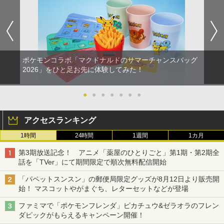
ポケモンコラボ「マクドナルドのサマーチャンスバッグ
2026」をひと足お先に体験してみた！
●
●
●
●
●
●
●
アクセスランキング
1時間
24時間
1週間
1カ月
第3期放送記念！ アニメ「薬屋のひとりごと」第1期・第2期全
話を「TVer」にて期間限定で順次無料配信開始
「パペットスンスン」の郵便局限定グッズが8月12日より販売開
始！ マスコットやがまぐち、レターセットなどが登場
ファミマで「ポケモンフレンダ」ピカチュウ&ゼラオラのフレン
ダピックがもらえるキャンペーン開催！