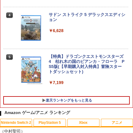
任天堂 【Switch2】マリオカート ワール
4
ド [BEE-P-AAAAA NSW2 マリオカ-ト
ワ-ルド]
サドン ストライク 5 デラックスエディシ
4
ョン
￥8,970
￥6,628
Nintendo Switch 2 オールインボックス
5
￥9,073
【特典】ドラゴンクエストモンスターズ
5
4 枯れ木の国のビアンカ・フローラ P
S5版(【早期購入封入特典】冒険スター
トダッシュセット)
￥7,199
楽天ランキングをもっと見る
Amazon ゲーム/アニメ ランキング
Nintendo Switch 2
PlayStation 5
Xbox
アニメ
【中古】ファイナルファンタジーXII レ
マクロスプラス MOVIE EDITION【Blu-r
1
1
（中村聖司）
ヴァナント・ウイング
ay】 [ 山崎たくみ ]