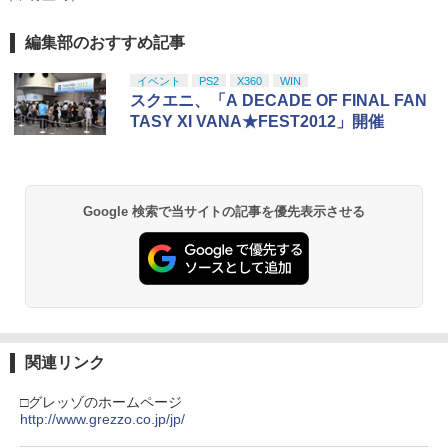
￥596
￥4,070
編集部のおすすめ記事
スプラトゥーン レイダース|オンライン
PlayStation 5 デジタル・エディション
【純正品】Xbox ワイヤレス コントロー
劇場版「鬼滅の刃」無限城編 第一章 猗
1
1
1
1
コード版
日本語専用 Console Language: Japan
ラー + USB-C® ケーブル
窩座再来 通常版 [Blu-ray]
ese only (CFI-2200B01)
イベント
PS2
X360
WIN
￥5,832
￥8,300
￥3,982
スクエニ、「A DECADE OF FINAL FAN
【中古】PS2 ギャロップレーサー6 −R
2
￥55,000
Flow【Blu-ray】 [ ギンツ・ジルバロデ
TASY XI VANA★FEST2012」開催
2
evolution− PS2 the Best
ィス ]
￥660
【純正品】Xbox ワイヤレス コントロー
￥4,316
2
スプラトゥーン レイダース -Switch2
劇場版「鬼滅の刃」無限城編 第一章 猗
Beast of Reincarnation -PS5 【特典】
ラー (ロボット ホワイト)
2
2
2
窩座再来 通常版 [DVD]
プロダクトコード 封入
Google 検索で当サイトの記事を優先表示させる
￥6,447
￥7,681
￥3,523
￥7,286
[Switch] Pokemon Champions + スタ
3
【楽天ブックス限定先着特典】「超かぐ
3
ーターパック（ダウンロード版）※720
や姫！」通常版【Blu-ray】(アクリルコ
ポイントまでご利用可
ースター) [ 夏吉ゆうこ ]
【純正品】Xbox ワイヤレス コントロー
3
ラー (カーボンブラック)
￥980
Nintendo Switch 2(日本語・国内専用)
【Amazon.co.jp限定】劇場版モノノ怪
【純正品】ディスクドライブ(CFI-ZDD1
3
3
￥6,800
3
第三章 蛇神 (Amazon.co.jp限定オリジ
J) PlayStation 5
￥8,020
ナル三方背収納ケース付きコレクション)
関連リンク
￥55,491
(オリジナル特典:オリジナル巾着＋メー
￥11,849
【中古】グランド・セフト・オートV
カー特典:【坤と離】二振りの剣、十翼よ
4
□グレッゾのホームページ
マシンロボ ぶっちぎりバトルハッカーズ
4
【CEROレーティング「Z」】 (「特典」
り来たる！スタジオ描き下ろしイラスト
http://www.grezzo.co.jp/jp/
全31話BOXセット ブルーレイ【Blu-ra
【純正品】Xbox 充電式バッテリー + US
4
タイガーシャークマネーカード(「GTAオ
ボード付) [Blu-ray]
y】
B-C ケーブル
ンライン」マネー$20万)DLCのプロダク