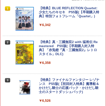
【特典】進撃の巨人3 Switch2版(【早
【特典】BLUE REFLECTION Quartet:
1
1
期購入封入特典】DLC)
少女たちのキセキ PS5版(【早期購入特
典】特別フォトフレーム「Quartet」)
￥8,518
￥6,342
ダービースタリオン2 【Switch2】 POT-
【特典】真・三國無双2 with 猛将伝 Re
2
2
P-AB73A
mastered PS5版(【早期購入封入特
典】「赤兎鐙『真・三國無双2』レトロ
スタイル」DLC)
￥8,582
￥6,358
任天堂 マリオカート ワールド【Switch
3
2】 BEEPAAAAA [BEEPAAAAA]
【特典】ファイナルファンタジー レゾナ
3
ンス PS5版(【初回封入特典】魔導船＆
￥8,960
かけだし騎士の応援パック・かけだし騎
士のスタートダッシュパック)
￥6,526