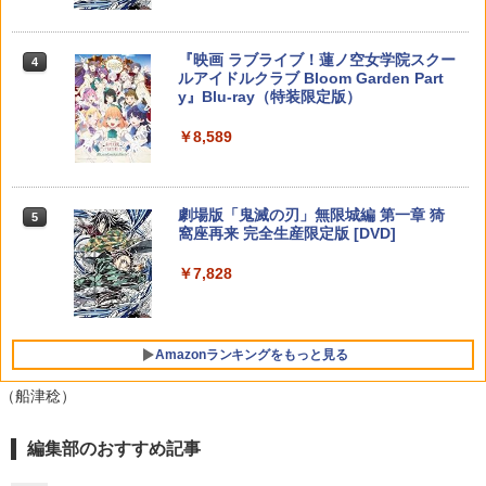
2
【楽天ブックス限定連動購入特典】『無
【特典】AKIBA LOST PS5版(【初回封
4
4
￥1,218
￥3,980
【純正品】DualSense ワイヤレスコン
職転生3 ～異世界行ったら本気だす～』
ニンテンドープリペイド番号 9000円|オ
4
入特典】ゲーム内デジタルアイテム（特
4
『映画 ラブライブ！蓮ノ空女学院スクー
4
トローラー ミッドナイト ブラック(CFI-
Chapter 1 (初回生産限定版)【Blu-ray】
【純正品】Xbox ワイヤレス コントロー
ンラインコード版
典スチル画像）)
4
ルアイドルクラブ Bloom Garden Part
ZCT2J01)
(描き下ろしアクリルスタンド(描き下ろ
ラー + USB-C® ケーブル
y』Blu-ray（特装限定版）
しキャラクター：シルフィエット・グレ
￥9,000
￥5,507
【中古】【PS4】BIOHAZARD VILLAG
イラット)) [ 内山夕実 ]
5
￥10,737
【特典】アナザーエデン ビギンズ Ninte
￥8,300
4
E【予約特典】武器パーツ「ラクーン
￥8,589
ndo Switch 2 Edition(【早期購入封入
君」と「サバイバルリソースパック」が
特典】シリアルコード)
￥17,600
手に入るプロダクトコード(無償)
ニンテンドープリペイド番号 5000円|オ
【店内全品P10倍 8/4〜要エントリー】
5
5
￥4,931
【純正品】DualSense ワイヤレスコン
Xbox プリペイドカード 5,000円 デジタ
ンラインコード版
5
【中古】[PS5] プラグマタ(PRAGMATA)
5
￥1,310
劇場版「鬼滅の刃」無限城編 第一章 猗
5
トローラー(CFI-ZCT2J)
ルコード 【旧 Xbox ギフトカード】 [オ
通常版 カプコン(20260417)
窩座再来 完全生産限定版 [DVD]
【楽天ブックス限定連動購入特典】『無
ンラインコード]
5
￥5,000
職転生3 ～異世界行ったら本気だす～』
￥10,737
￥5,640
￥7,828
Chapter 2 (初回生産限定版)【Blu-ray】
アークシステムワークス 【Switch2】デ
￥5,000
5
(描き下ろしアクリルスタンド(描き下ろ
イヴ・ザ・ダイバー COMPLETE EDITI
しキャラクター：シルフィエット・グレ
ON [NXS-P-A8XTC NSW2 デイブ ザ ダ
イラット)) [ 内山夕実 ]
イバ- コンプリ-ト エディション]
Amazonランキングをもっと見る
￥17,600
￥5,740
（船津稔）
編集部のおすすめ記事