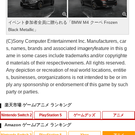
イベント参加者全員に贈られる「BMW M4 クーペ Frozen
Black Metallic」
(C)Sony Computer Entertainment Inc. Manufacturers, car
s, names, brands and associated imageryfeature in this g
ame in some cases include trademarks and/or copyrighte
d materials of their respectiveowners. All rights reserved.
Any depiction or recreation of real world locations, entitie
s, businesses, ororganizations is not intended to be or im
ply any sponsorship or endorsement of this game by such
party or parties.
楽天市場 ゲーム/アニメ ランキング
Nintendo Switch 2
PlayStation 5
ゲームグッズ
アニメ
Amazon ゲーム/アニメ ランキング