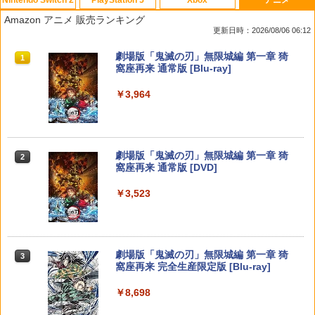
Nintendo Switch 2
PlayStation 5
Xbox
アニメ
Switch2 冷却ファン Nintendo switch 2
【中古】【18歳以上対象】Saints Row
【中古】ドラゴンシャドウスペル
【中古】カーズ MovieNEX [純正ブルー
1
1
1
1
Amazon アニメ 販売ランキング
ドック 対応 スイッチ2 NS2 ドック 放熱
(セインツロウ)ソフト:プレイステーショ
レイ＋純正ケース]
更新日時：2026/08/06 06:12
ベース 冷却スタンド クーリングファン
ン5ソフト／アクション・ゲーム
￥350
圧送式 デュアルターボファン 自動ON/O
￥1,780
スプラトゥーン レイダース|オンライン
PlayStation 5 デジタル・エディション
Xbox プリペイドカード 10,000円 デジ
劇場版「鬼滅の刃」無限城編 第一章 猗
FF 3段階速度 静音設計 TVモード 熱対策
1
1
1
1
￥410
コード版
日本語専用 Console Language: Japan
タルコード 【旧 Xbox ギフトカード】
窩座再来 通常版 [Blu-ray]
オーバーヒート防止 ゲーム機 周辺機器
ese only (CFI-2200B01)
[オンラインコード]
ナノテープ付属 switch2 本体
￥5,832
￥3,964
￥55,000
￥10,000
￥2,999
【中古】ハッピープライスセレクション
劇場版 鬼滅の刃 無限城編 第一章
【大容量】SILENT HILL f PS5対応 LIP1
2
2
2
ルイージマンション2
猗窩座再来 (完全生産限定版／本編154分
708 互換 バッテリー【PSE基準検品】ワ
＋特典178分／輸出不可/本編Blu-ray+2C
イヤレスコントローラー SONY対応 ロワ
D＋特典Blu-ray)[ANZX-18501]【発売
ジャパン アストロボット Destiny 2
￥382
スプラトゥーン レイダース -Switch2
劇場版「鬼滅の刃」無限城編 第一章 猗
日】2026/7/29【Blu-rayDisc】
Beast of Reincarnation -PS5 【特典】
Xbox プリペイドカード 3,000円 デジタ
2
2
任天堂純正品 Nintendo Switch タッチ
2
2
2
窩座再来 通常版 [DVD]
プロダクトコード 封入
ルコード 【旧 Xbox ギフトカード】 [オ
ペン Switch Switch2 スイッチ スイッチ
￥1,780
ンラインコード]
￥6,455
2 タッチペン 純正 スタイラスペン Ninte
￥11,000
￥3,523
ndo ニンテンドースイッチ ニンテンド
￥7,286
【中古】おどるメイドインワリオ - Wii
3
ースイッチ2 静電式 タッチ操作 ゲームア
￥3,000
クセサリー 正規品 4902370543421
STRASSE RCZ01用 コントローラーホル
3
￥509
転生したら第七王子だったので、気まま
ダー 左側 左右兼用 ゲームパッド PS4 P
3
￥3,450
に魔術を極めます 第2期 1《特装限定
S5 コントローラースタンド ゲームパッ
Nintendo Switch 2(日本語・国内専用)
劇場版「鬼滅の刃」無限城編 第一章 猗
【純正品】ディスクドライブ(CFI-ZDD1
3
3
版》 (初回限定) 【Blu-ray】
Xbox プリペイドカード 1,000円 デジタ
3
ド 収納[コックピット レースゲーム]
3
窩座再来 完全生産限定版 [Blu-ray]
J) PlayStation 5
ルコード 【旧 Xbox ギフトカード】 [オ
￥55,095
ンラインコード]
￥17,424
￥2,981
￥8,698
￥11,849
テーブルモード専用 ポータブルUSBハブ
3
NewスーパーマリオブラザーズWii ノコ
4
スタンド 2ポート for Nintendo Switch
￥1,000
ノコエアホッケー