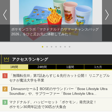
ポケモンコラボ「マクドナルドのサマーチャンスバッグ
2026」をひと足お先に体験してみた！
●
●
●
●
●
●
●
アクセスランキング
1時間
24時間
1週間
1カ月
「無職転生III」第7話あらすじ＆先行カット公開！ リニアとプル
セナが魔法大学を卒業
【Amazonセール】BOSEのサウンドバー「Bose Lifestyle Ultra
Soundbar」や、サブウーファー「Bose Lifestyle Ultra
Subwoofer」などお買い得！
マクドナルド、ハッピーセット「ポケモン」発売決定！
ポケモン30周年記念で30匹が大集合