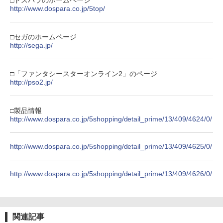
□ドスパラのホームページ
り来たる！スタジオ描き下ろしイラスト
http://www.dospara.co.jp/5top/
【純正品】Xbox 充電式バッテリー + US
4
ボード付) [Blu-ray]
B-C ケーブル
￥10,780
□セガのホームページ
￥2,618
http://sega.jp/
劇場版「鬼滅の刃」無限城編 第一章 猗
4
□「ファンタシースターオンライン2」のページ
窩座再来 完全生産限定版 [Blu-ray]
【国内正規品】Thrustmaster スラスト
http://pso2.jp/
5
マスター TH8S シフター - PC、PS4、P
￥8,698
S5、PS5 Pro、Xbox One、Xbox Serie
s X|S 対応の高精度 H パターン シフター
□製品情報
http://www.dospara.co.jp/5shopping/detail_prime/13/409/4624/0/
￥14,141
『映画 ラブライブ！蓮ノ空女学院スクー
5
ルアイドルクラブ Bloom Garden Part
http://www.dospara.co.jp/5shopping/detail_prime/13/409/4625/0/
y』Blu-ray（特装限定版）
￥8,589
http://www.dospara.co.jp/5shopping/detail_prime/13/409/4626/0/
関連記事