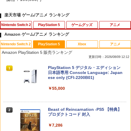
楽天市場 ゲーム/アニメ ランキング
Nintendo Switch 2
PlayStation 5
ゲームグッズ
アニメ
Amazon ゲーム/アニメ ランキング
Nintendo Switch 2
PlayStation 5
Xbox
アニメ
ホリ ワイヤレスホリパッド TURBO for
シティーズ：スカイライン リマスター
PS Vita 2000 アナログスティック・スラ
【中古】おそ松さん 第五松（初回生産
1
1
1
1
Amazon PlayStation 5 販売ランキング
Nintendo Switch 2 ルビーマゼンタ [N
ジャパン・スペシャル・エディション
イドパッド修理用基板 部品 パーツ L R
限定版 Blu-ray DISC）/Blu−ray Dis
更新日時：2026/08/09 12:12
SX-134]
互換 黒 ブラック オリジナルウエス スラ
c/EYXA-10744
イドパッド
￥5,591
スプラトゥーン レイダース|オンライン
PlayStation 5 デジタル・エディション
1
1
￥7,580
￥272
コード版
日本語専用 Console Language: Japan
￥750
ese only (CFI-2200B01)
￥5,832
￥55,000
RIDE 6
【特典】ドラゴンクエストモンスターズ
猫物語 黒 つばさファミリー 上・下 セッ
2
2
2
4 枯れ木の国のビアンカ・フローラ S
＼マラソン限定★エントリーでP10倍／S
ト 全巻 完全生産限定版 物語シリーズ
2
witch2版(【早期購入封入特典】冒険ス
team Deck OLED / LCD フィルム 保護
【Blu-ray】
￥5,901
タートダッシュセット)
フィルム ガラスフィルム 本体 保護 フィ
スプラトゥーン レイダース -Switch2
Beast of Reincarnation -PS5 【特典】
2
ルム シート 液晶保護 ガラス スチーム ス
2
￥320
プロダクトコード 封入
チームデック OLED スチームデック LC
￥7,623
￥6,447
D ガイド枠 指紋防止
￥7,286
【特典】ファイナルファンタジー レゾナ
￥998