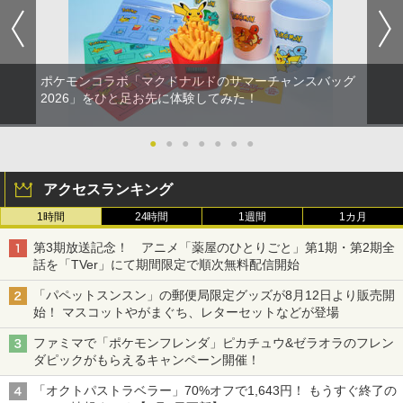
ポケモンコラボ「マクドナルドのサマーチャンスバッグ
2026」をひと足お先に体験してみた！
●
●
●
●
●
●
●
アクセスランキング
1時間
24時間
1週間
1カ月
第3期放送記念！ アニメ「薬屋のひとりごと」第1期・第2期全
話を「TVer」にて期間限定で順次無料配信開始
「パペットスンスン」の郵便局限定グッズが8月12日より販売開
始！ マスコットやがまぐち、レターセットなどが登場
ファミマで「ポケモンフレンダ」ピカチュウ&ゼラオラのフレン
ダピックがもらえるキャンペーン開催！
「オクトパストラベラー」70%オフで1,643円！ もうすぐ終了の