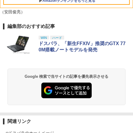
Amazonランキングをもっと見る
SG
（安田俊亮）
￥25,300
編集部のおすすめ記事
【純正品】Xbox ワイヤレス コントロー
劇場版「鬼滅の刃」無限城編 第一章 猗
1
1
ラー + USB-C® ケーブル
窩座再来 通常版 [Blu-ray]
WIN
ハード
￥8,300
￥3,982
ドスパラ、「新生FFXIV」推奨のGTX 77
0M搭載ノートモデルを発売
【純正品】Xbox ワイヤレス コントロー
2
劇場版「鬼滅の刃」無限城編 第一章 猗
ラー (ロボット ホワイト)
2
窩座再来 通常版 [DVD]
Google 検索で当サイトの記事を優先表示させる
￥7,681
￥3,523
【純正品】Xbox ワイヤレス コントロー
3
ラー (カーボンブラック)
【Amazon.co.jp限定】劇場版モノノ怪
3
第三章 蛇神 (Amazon.co.jp限定オリジ
￥8,020
ナル三方背収納ケース付きコレクション)
関連リンク
(オリジナル特典:オリジナル巾着＋メー
カー特典:【坤と離】二振りの剣、十翼よ