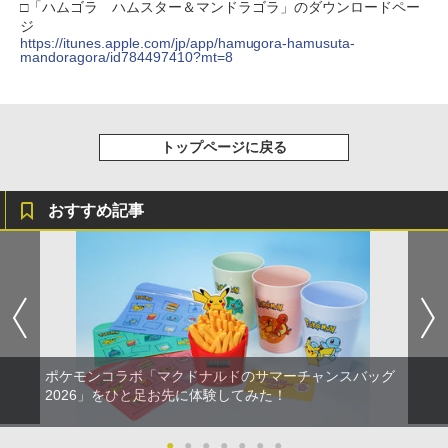
□「ハムゴラ ハムスター＆マンドラゴラ」のダウンロードペー
ジ
https://itunes.apple.com/jp/app/hamugora-hamusuta-
mandoragora/id784497410?mt=8
トップページに戻る
おすすめ記事
ポケモンコラボ「マクドナルドのサマーチャンスバッグ
2026」をひと足お先に体験してみた！
●
●
●
●
●
●
●