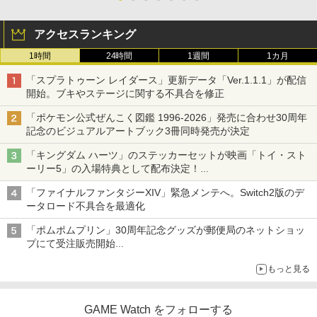
アクセスランキング
1時間
24時間
1週間
1カ月
「スプラトゥーン レイダース」更新データ「Ver.1.1.1」が配信
開始。ブキやステージに関する不具合を修正
「ポケモン公式ぜんこく図鑑 1996-2026」発売に合わせ30周年
記念のビジュアルアートブック3冊同時発売が決定
「キングダム ハーツ」のステッカーセットが映画「トイ・スト
ーリー5」の入場特典として配布決定！
本日8月7日より先着・数量限定で配布
「ファイナルファンタジーXIV」緊急メンテへ。Switch2版のデ
ータロード不具合を最適化
「ポムポムプリン」30周年記念グッズが郵便局のネットショッ
プにて受注販売開始
「おもちもちもちクッション」など今年だけの限定商品が登場
もっと見る
GAME Watch をフォローする