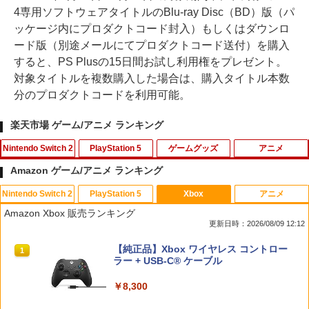
4専用ソフトウェアタイトルのBlu-ray Disc（BD）版（パ
ッケージ内にプロダクトコード封入）もしくはダウンロ
ード版（別途メールにてプロダクトコード送付）を購入
すると、PS Plusの15日間お試し利用権をプレゼント。
対象タイトルを複数購入した場合は、購入タイトル本数
分のプロダクトコードを利用可能。
楽天市場 ゲーム/アニメ ランキング
Nintendo Switch 2
PlayStation 5
ゲームグッズ
アニメ
Amazon ゲーム/アニメ ランキング
Nintendo Switch 2
PlayStation 5
Xbox
アニメ
ゼルダの伝説 ブレス オブ ザ ワイルド
【ポイント5倍】PS5 Slim スタンド 新型
HDMI キャプチャーボード Switch/UVC
【中古】メリダとおそろしの森 BD+DVD
1
1
1
1
Amazon Xbox 販売ランキング
Nintendo Switch 2 Edition
縦置き 冷却ファン スタンド 冷却パッド
対応 4K 1080P Type C&USB A&USB
(アウターケース) 【ブルーレイ】／ケリ
更新日時：2026/08/09 12:12
縦置き 垂直 充電器 USB 静音 リモコン
C 2in1 ビデオ録画 ゲーム録画 ライブ配
ー・マクドナルドブルーレイ／海外アニ
収納 充電LEDランプ 充電指示ランプ付
信 Windows Mac switch2 PS5 iPhon
メ・定番スタジオ
￥7,680
スプラトゥーン レイダース|オンライン
PlayStation 5 デジタル・エディション
【純正品】Xbox ワイヤレス コントロー
滑り止め 冷却台 2台同時充電
e
1
1
1
コード版
日本語専用 Console Language: Japan
ラー + USB-C® ケーブル
￥1,337
ese only (CFI-2200B01)
￥3,600
￥1,780
￥5,832
￥8,300
￥55,000
任天堂 【Switch2】ゼルダの伝説 ブレス
2