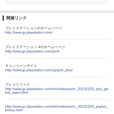
【Amazon.co.jp限定】劇場版モノノ怪
3
関連リンク
第三章 蛇神 (Amazon.co.jp限定オリジ
ナル三方背収納ケース付きコレクション)
(オリジナル特典:オリジナル巾着＋メー
プレイステーションのホームページ
カー特典:【坤と離】二振りの剣、十翼よ
http://www.jp.playstation.com/
り来たる！スタジオ描き下ろしイラスト
ボード付) [Blu-ray]
プレイステーション 4のホームページ
￥10,780
http://www.jp.playstation.com/ps4/
キャンペーンサイト
劇場版「鬼滅の刃」無限城編 第一章 猗
4
http://www.jp.playstation.com/cp/ps4_plus/
窩座再来 完全生産限定版 [Blu-ray]
￥8,698
プレスリリース
http://www.jp.playstation.com/info/release/nr_20131203_ps4_glo
bal_sales.html
『映画 ラブライブ！蓮ノ空女学院スクー
5
http://www.jp.playstation.com/info/release/nr_20131203_psplus_
ルアイドルクラブ Bloom Garden Part
ps4cp.html
y』Blu-ray（特装限定版）