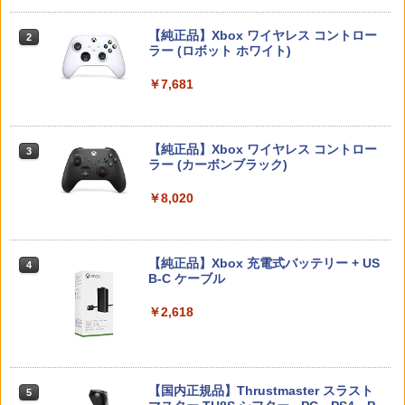
オブ ザ ワイルド Nintendo Switch 2 Ed
【中古】3．トイ・ストーリー MovieNE
2
ition [NXS-P-AAAAH NSW2 ゼルダノデ
【当店独自で＋P10倍★要エントリー】
【10日は24時間限定クーポン配布】LIT
X BD＋DVDセット 【ブルーレイ】／ト
2
2
ンセツ ブレス オブ ザ ワイルド]
【純正品】Xbox ワイヤレス コントロー
【中古】[PS5] ドラゴンクエストI&II(DR
HON ライソンプレイコンピューターレ
ム・ハンクスブルーレイ／海外アニメ・
2
スプラトゥーン レイダース -Switch2
Beast of Reincarnation -PS5 【特典】
ラー (ロボット ホワイト)
2
AGON QUEST I&II/ドラクエ1&2/DQ1&
トロ KTFC-003W(2553104)送料無料
定番スタジオ
2
プロダクトコード 封入
2) スクウェア・エニックス(20251030)
￥7,710
￥6,447
￥7,681
￥2,940
￥1,783
￥7,286
￥4,180
【ダイヤ・プラチナ会員様限定！エント
3
リーでポイント10倍！】【新品】Switch
【純正品】Xbox ワイヤレス コントロー
【レビュー特典】 山崎実業 【 蓋付き重
【中古】2．トイ・ストーリー MovieNE
3
3
3
2 ゲームソフト ゼルダ無双 封印戦記
ラー (カーボンブラック)
【当店独自で＋P10倍★要エントリー】
ねられるゲーム機器収納ケース スマート
X BD＋DVDセット 【ブルーレイ】／ト
3
Nintendo Switch 2(日本語・国内専用)
【純正品】ディスクドライブ(CFI-ZDD1
3
3
【中古】[PS5] ELDEN RING SHADOW
】smart 10312 10313Nintendo switch
ム・ハンクスブルーレイ／海外アニメ・
J) PlayStation 5
OF THE ERDTREE EDITION(エルデンリ
/ switch2 / switch2 Lite スイッチ2 収納
定番スタジオ
￥7,791
￥8,020
￥55,491
ング シャドウ オブ ジ エルドツリー エデ
収納ボックス 収納ケース 置き型 壁掛け
￥11,849
ィション) 通常版 フロム・ソフトウェア
収納BOX リビング 家電収納 シンプル お
￥2,402
(20240621)
しゃれ 白 黒
【ポスト投函】Nintendo Switch2 ゲー
【純正品】Xbox 充電式バッテリー + US
4
4
￥4,780
￥3,190
ムソフト マリオ/ポケモン/ドラクエ/モ
B-C ケーブル
【純正品】DualSense ワイヤレスコン
ンハン/ゼルダ
ニンテンドープリペイド番号 9000円|オ
4
【特典】君たちはどう生きるか【Blu-ra
4
4
トローラー ミッドナイト ブラック(CFI-
ンラインコード版
y】(オリジナル トトロの手ぬぐい) [ 宮
￥2,618
ZCT2J01)
崎駿 ]
￥5,800
グランド・セフト・オートV PS5版
任天堂 【Switch】Joy-Con充電グリッ
￥9,000
4
4
￥10,737
プ [HAC-A-ESSKA NSWジョイコンジュ
￥5,385
ウデングリップ]
￥4,948
【国内正規品】Thrustmaster スラスト
【楽天ブックス限定特典+特典】空の軌
5
5