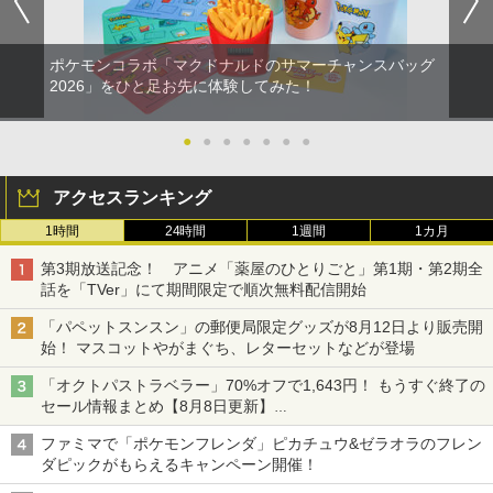
ポケモンコラボ「マクドナルドのサマーチャンスバッグ
2026」をひと足お先に体験してみた！
●
●
●
●
●
●
●
アクセスランキング
1時間
24時間
1週間
1カ月
第3期放送記念！ アニメ「薬屋のひとりごと」第1期・第2期全
話を「TVer」にて期間限定で順次無料配信開始
「パペットスンスン」の郵便局限定グッズが8月12日より販売開
始！ マスコットやがまぐち、レターセットなどが登場
「オクトパストラベラー」70%オフで1,643円！ もうすぐ終了の
セール情報まとめ【8月8日更新】
ニンテンドーeショップでは「大神 絶景版」が67%オフで990円
ファミマで「ポケモンフレンダ」ピカチュウ&ゼラオラのフレン
ダピックがもらえるキャンペーン開催！