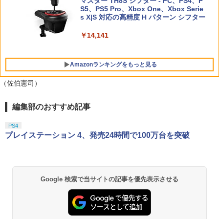
￥2,720
マスター TH8S シフター - PC、PS4、P
跡 the 2nd Nintendo Switch 2 Edition
ニンテンドープリペイド番号 5000円|オ
5
【純正品】DualSense ワイヤレスコン
S5、PS5 Pro、Xbox One、Xbox Serie
(DLCチラシ：NEOブレイサー・アガッ
ンラインコード版
5
【中古】3．まんが日本昔ばなし (75話収
5
トローラー(CFI-ZCT2J)
s X|S 対応の高精度 H パターン シフター
ト+【早期購入外付特典】DLCチラシ)
録) 【ブルーレイ】／市原悦子ブルーレ
イ／キッズ
￥5,000
PS5 ARMORED CORE 6 FIRES OF RU
￥10,737
￥14,141
【4日20時からポイントUP! お買い物マ
￥8,055
5
5
BICON
ラソン】新品未開封品【Nランク】たま
￥6,879
ごっちパラダイス Tamagotchi Paradis
e パープルスカイ Purple Sky 45827697
￥5,500
Amazonランキングをもっと見る
33369
（佐伯憲司）
￥6,300
編集部のおすすめ記事
劇場版「鬼滅の刃」無限城編 第一章 猗
1
窩座再来 通常版 [Blu-ray]
PS4
￥3,982
プレイステーション 4、発売24時間で100万台を突破
劇場版「鬼滅の刃」無限城編 第一章 猗
2
Google 検索で当サイトの記事を優先表示させる
窩座再来 通常版 [DVD]
￥3,523