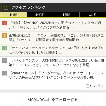
アクセスランキング
1時間
24時間
1週間
1カ月
【特集】【Switch2】2026年後半に期待のソフトをまとめて紹
介！ 「時オカ」リメイクにフロム新作も……
第3期放送記念！ アニメ「薬屋のひとりごと」第1期・第2期全
話を「TVer」にて期間限定で順次無料配信開始
「オクトパストラベラー」70%オフで1,643円！ もうすぐ終了の
セール情報まとめ【8月8日更新】
ニンテンドーeショップでは「大神 絶景版」が67%オフで990円
「パペットスンスン」の郵便局限定グッズが8月12日より販売開
始！ マスコットやがまぐち、レターセットなどが登場
【Amazonセール】「ゼルダの伝説 ブレス オブ ザ ワイルド」デ
ザインのPowerA製ワイヤレスコントローラーがお買い得。
Switch2でも使用可能
もっと見る
GAME Watch をフォローする