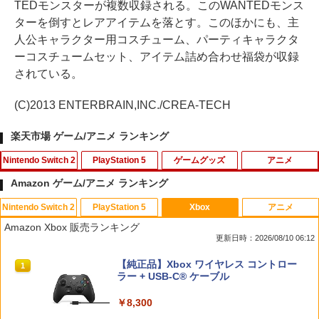
TEDモンスターが複数収録される。このWANTEDモンス
ターを倒すとレアアイテムを落とす。このほかにも、主
人公キャラクター用コスチューム、パーティキャラクタ
ーコスチュームセット、アイテム詰め合わせ福袋が収録
されている。
(C)2013 ENTERBRAIN,INC./CREA-TECH
楽天市場 ゲーム/アニメ ランキング
Nintendo Switch 2
PlayStation 5
ゲームグッズ
アニメ
Amazon ゲーム/アニメ ランキング
Nintendo Switch 2
PlayStation 5
Xbox
アニメ
【ホリ公式】【任天堂ライセンス商品】
【楽天ブックス限定特典+特典】空の軌
レトロミニゲームキーホルダー 単品販売
劇場版名探偵コナン『旋律の楽譜（フル
1
1
1
1
Amazon Xbox 販売ランキング
スプラトゥーン レイダース ワイヤレス
跡 the 2nd PS5版(DLCチラシ：NEOブ
※色指定可 カラー全6種 (赤・青・黄・
スコア）』(新価格版Blu-ray)【Blu-ra
更新日時：2026/08/10 06:12
ホリパッド TURBO for Nintendo Switc
レイサー・アガット+【早期購入外付特
緑・黒・白) レトロゲーム 雑貨 [ 新品 ]
y】 [ 高山みなみ ]
h 2 おすすめ Switch スイッチ コントロ
典】DLCチラシ)
スプラトゥーン レイダース|オンライン
PlayStation 5 デジタル・エディション
【純正品】Xbox ワイヤレス コントロー
ーラー 無線 連射 連射ホールド 連射機能
1
1
1
￥480
￥2,640
コード版
日本語専用 Console Language: Japan
ラー + USB-C® ケーブル
背面ボタン 充電 スプラレイダース スプ
￥7,480
ese only (CFI-2200B01)
ラ
￥5,832
￥8,300
￥55,000
￥8,980
ポケモンGO ポケットオートキャッチ /
【中古】【未使用品】アバター：ファイ