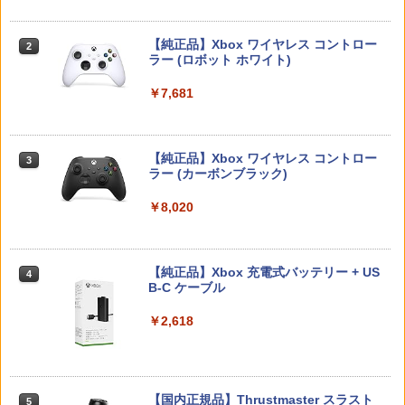
2
2
ソニー・インタラクティブエンタテイン
GO-TCHA / オートキャッチ 2/ Reviver
ヤー・アンド・アッシュ [DVDのみ]
2
メント 【PS5】Ghost of Yotei 通常版
Dia用充電ケーブル ゴッチャ Datel ポケ
【純正品】Xbox ワイヤレス コントロー
[ECJS-00050 PS5 ゴ-スト オブ ヨウテ
ットオートキャッチ Pocket auto catch
2
￥2,980
Nintendo Switch 2(日本語・国内専用)
Beast of Reincarnation -PS5 【特典】
ラー (ロボット ホワイト)
2
【楽天ブックス限定特典】マリオカート
イ ツウジョウ]
Gotcha Pokemon Go プラス Plus 自動
2
2
プロダクトコード 封入
ワールド(「スーパーマリオ」ステッカー
化 ゴプラ ガッチャ 【充電ケーブルのみ
￥56,068
2種)
の販売です】
￥7,681
￥7,570
￥7,286
￥8,981
￥1,000
タカラトミー(TAKARA TOMY) パウ・パ
3
トロール ベーシックビークル ラブル ビ
ッグパワートラック
【純正品】Xbox ワイヤレス コントロー
【特典】Marvel’s Wolverine(【早期購
3
3
ラー (カーボンブラック)
入封入特典】DLC)
スプラトゥーン レイダース -Switch2
3
【純正品】ディスクドライブ(CFI-ZDD1
3
Nintendo Switch 2 オールインボックス
日本製 スティック 保護リング シリコン
￥3,043
3
3
J) PlayStation 5
リング Switchプロコン xbox PS4 PS5
￥8,020
￥7,620
￥6,445
DualSense steam deck ROG Ally X ms
￥9,070
￥11,849
i claw AYANEO GPD onexplayer Legio
n Go アクセサリー コントローラー 粉吹
パプリカ【Blu-ray】 [ 筒井康隆 ]
4
き 削れ防止 国産 リング10個入り ※アソ
【純正品】Xbox 充電式バッテリー + US
4
ートは各色4個で合計12個 Axisiz製
【新品】 Microsoft Flight Simulator 20
B-C ケーブル
￥3,954
4
【純正品】DualSense ワイヤレスコン
任天堂 ［Switch2］ Nintendo Switch2
24 PS5 PlayStation 5 Flight Simulator
ニンテンドープリペイド番号 9000円|オ
4
4
4
￥699
トローラー ミッドナイト ブラック(CFI-
Proコントローラー スイッチ2 プロコン
フライトシミュレーター Microsoft
ンラインコード版
￥2,618
ZCT2J01)
トローラー プロコン BEE-A-FSSKA
￥8,200
￥9,000
￥10,737
￥9,890
限定クーポンあり Switch2 ケース 即納
東京ゴッドファーザーズ【Blu-ray】 [ 江
4
5
パステルカラー かわいい Nintendo スイ
守徹 ]
【国内正規品】Thrustmaster スラスト
5