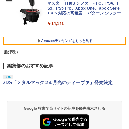
ッチ2 対応 スイッチ スイッチツー ニン
マスター TH8S シフター - PC、PS4、P
【特典】三國志14 with パワーアップキ
ニンテンドープリペイド番号 5000円|オ
5
5
テンドー カバー ポーチ ストラップ 新型
【純正品】DualSense ワイヤレスコン
S5、PS5 Pro、Xbox One、Xbox Serie
【特典】KINGDOM HEARTS Collectio
ット Complete Edition PS5版(【早期
￥4,321
ンラインコード版
5
5
ジョイコン ソフト ケーブル 収納可能 ク
トローラー(CFI-ZCT2J)
s X|S 対応の高精度 H パターン シフター
n [I~III] Switch2版(【Switch2版購入封
購入封入特典】シナリオ「覇気雄心」)
リスマス ギフト プレゼント 送料無料
入特典】キーブレード「LONG NIGHT
￥5,000
(ロングナイト)」)
￥10,737
￥14,141
￥8,228
￥2,100
￥9,900
Amazonランキングをもっと見る
送料無料 JSS【2個セット BRICK game
5
（船津稔）
テトリス ビッグ ゲーム機】ゲームウォ
ッチ ゲーム レトロゲーム 景品 粗
品 携帯 暇つぶし 液晶 高齢者 単
編集部のおすすめ記事
劇場版「鬼滅の刃」無限城編 第一章 猗
1
純 簡単 シンプル 単3電池 ミニゲ
窩座再来 通常版 [Blu-ray]
ーム GAME ポータブル ボケ防止
3DS
携帯ゲーム ブロックくずし 大きい
￥3,982
3DS「メタルマックス4 月光のディーヴァ」発売決定
￥2,980
劇場版「鬼滅の刃」無限城編 第一章 猗
2
Google 検索で当サイトの記事を優先表示させる
窩座再来 通常版 [DVD]
￥3,523