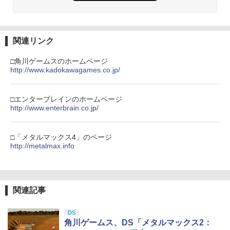
【Amazon.co.jp限定】劇場版モノノ怪
3
関連リンク
第三章 蛇神 (Amazon.co.jp限定オリジ
ナル三方背収納ケース付きコレクション)
(オリジナル特典:オリジナル巾着＋メー
□角川ゲームスのホームページ
カー特典:【坤と離】二振りの剣、十翼よ
http://www.kadokawagames.co.jp/
り来たる！スタジオ描き下ろしイラスト
ボード付) [Blu-ray]
□エンターブレインのホームページ
￥10,780
http://www.enterbrain.co.jp/
□「メタルマックス4」のページ
劇場版「鬼滅の刃」無限城編 第一章 猗
4
http://metalmax.info
窩座再来 完全生産限定版 [Blu-ray]
￥8,698
関連記事
DS
『映画 ラブライブ！蓮ノ空女学院スクー
5
角川ゲームス、DS「メタルマックス2：
ルアイドルクラブ Bloom Garden Part