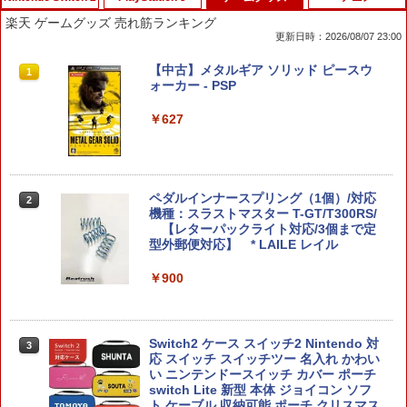
楽天 ゲームグッズ 売れ筋ランキング
更新日時：2026/08/07 23:00
ファイアーエムブレム 万紫千紅
PS5 スティックカバー コントローラー
【中古】メタルギア ソリッド ピースウ
1
1
1
交換用 スティックキャップ PS4 コント
ォーカー - PSP
ローラー / PS5 コントローラー / PS5 コ
￥8,970
ントローラー Edge ハンドル 交換用 周
￥627
辺機器 ホコリ防止 全面保護 快適なグリ
ップ 取付簡単 DualSense DualShock4
対応 ブラック 2個入
￥630
任天堂 【Switch2】マリオカート ワール
ペダルインナースプリング（1個）/対応
2
2
ド [BEE-P-AAAAA NSW2 マリオカ-ト
機種：スラストマスター T-GT/T300RS/
ワ-ルド]
【レターパックライト対応/3個まで定
型外郵便対応】 * LAILE レイル
【全品20％OFF】＼1000円ポッキリ！
￥8,970
2
／ ps5 コントローラー カバー PlayStati
￥900
on5 保護カバー コントローラー用 ps5
用 プレイステーション5 周辺機器 アクセ
サリー 高品質 透明 クリアシェル 保護 ケ
【ホリ公式】【任天堂ライセンス商品】
3
ース カバー 耐衝撃 簡単装着
スプラトゥーン レイダース ワイヤレス
Switch2 ケース スイッチ2 Nintendo 対
3
ホリパッド TURBO for Nintendo Switc
応 スイッチ スイッチツー 名入れ かわい
￥1,000
h 2 おすすめ Switch スイッチ コントロ
い ニンテンドースイッチ カバー ポーチ
ーラー 無線 連射 連射ホールド 連射機能
switch Lite 新型 本体 ジョイコン ソフ
背面ボタン 充電 スプラレイダース スプ
ト ケーブル 収納可能 ポーチ クリスマス