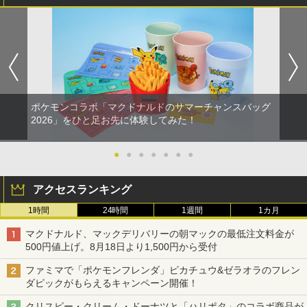
ポケモンコラボ「マクドナルドのサマーチャンスバッグ
2026」をひと足お先に体験してみた！
●
●
●
●
●
●
●
アクセスランキング
1時間
24時間
1週間
1カ月
マクドナルド、マックデリバリーの朝マックの最低注文料金が
500円値上げ。8月18日より1,500円から受付
ファミマで「ポケモンフレンダ」ピカチュウ&ゼラオラのフレン
ダピックがもらえるキャンペーン開催！
クリスピー・クリーム・ドーナツと「ハリポタ」のコラボ商品が