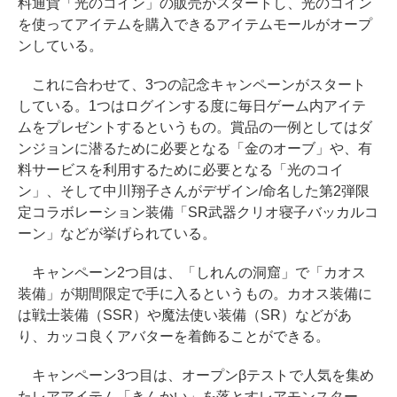
料通貨「光のコイン」の販売がスタートし、光のコイン
を使ってアイテムを購入できるアイテムモールがオープ
ンしている。
これに合わせて、3つの記念キャンペーンがスタート
している。1つはログインする度に毎日ゲーム内アイテ
ムをプレゼントするというもの。賞品の一例としてはダ
ンジョンに潜るために必要となる「金のオーブ」や、有
料サービスを利用するために必要となる「光のコイ
ン」、そして中川翔子さんがデザイン/命名した第2弾限
定コラボレーション装備「SR武器クリオ寝子バッカルコ
ーン」などが挙げられている。
キャンペーン2つ目は、「しれんの洞窟」で「カオス
装備」が期間限定で手に入るというもの。カオス装備に
は戦士装備（SSR）や魔法使い装備（SR）などがあ
り、カッコ良くアバターを着飾ることができる。
キャンペーン3つ目は、オープンβテストで人気を集め
たレアアイテム「きんかい」を落とすレアモンスター