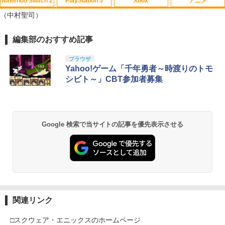
Nintendo Switch 2
PlayStation 5
Xbox
アニメ
かぐや様は告らせたい 大人への階段（完
1
（中村聖司）
全生産限定版）【Blu-ray】 [ 赤坂アカ ]
￥6,971
編集部のおすすめ記事
スプラトゥーン レイダース|オンライン
PlayStation 5 デジタル・エディション
【純正品】Xbox ワイヤレス コントロー
【Amazon.co.jp限定】劇場版モノノ怪
1
1
1
1
コード版
日本語専用 Console Language: Japan
ラー + USB-C® ケーブル
第三章 蛇神 (Amazon.co.jp限定オリジ
ese only (CFI-2200B01)
ナル三方背収納ケース付きコレクション)
ブラウザ
(オリジナル特典:オリジナル巾着＋メー
￥5,832
￥8,300
Yahoo!ゲーム「千年勇者～時渡りのトモ
カー特典:【坤と離】二振りの剣、十翼よ
￥55,000
ミュージカル「忍たま乱太郎」第1弾リ
シビト～」CBT参加者募集
2
り来たる！スタジオ描き下ろしイラスト
ブート がんばれ六年生!【Blu-ray】 [ (ミ
ボード付) [Blu-ray]
ュージカル) ]
【純正品】Xbox ワイヤレス コントロー
2
￥10,780
スプラトゥーン レイダース -Switch2
Beast of Reincarnation -PS5 【特典】
ラー (ロボット ホワイト)
2
￥7,293
2
プロダクトコード 封入
Google 検索で当サイトの記事を優先表示させる
￥6,445
￥7,681
￥7,286
劇場版「鬼滅の刃」無限城編 第一章 猗
2
新劇場版銀魂 -吉原大炎上ー (完全生産限
3
窩座再来 通常版 [Blu-ray]
定版)【Blu-ray】 [ 杉田智和 ]
【純正品】Xbox 充電式バッテリー + US
3
￥3,964
B-C ケーブル
￥7,722
Nintendo Switch 2(日本語・国内専用)
【純正品】ディスクドライブ(CFI-ZDD1
3
3
J) PlayStation 5
￥2,618
関連リンク
￥55,871
￥11,849
劇場版「鬼滅の刃」無限城編 第一章 猗
3
□スクウェア・エニックスのホームページ
トリツカレ男 豪華版【Blu-ray】 [ いし
4