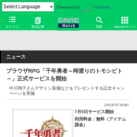
Powered by
Translate
カテゴリ
過去記事
検索
Impressサイト
ニュース
ブラウザRPG「千年勇者～時渡りのトモシビト
～」正式サービスを開始
中川翔子さんデザイン装備などをプレゼントする記念キャン
ペーンを実施
（2013/7/5 18:06）
7月5日サービス開始
利用料金：無料（アイテム
課金）