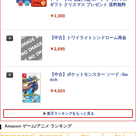
ラ
ギフト クリスマス プレゼント 送料無料
【SIE】【中古品】ソニー『DEATH STR
3
ANDING DIRECTOR’S CUT』ECJS-000
￥8,980
￥1,300
12 PS5 ゲームソフト 1週間保証【中古】
￥2,163
ダービースタリオン2
【中古】トワイライトシンドローム再会
4
4
￥8,981
￥2,695
グランツーリスモ7 PS5版
4
￥3,779
【中古】ポケットモンスター ソード -Sw
5
itch
スーパーボンバーマン コレクション Nin
5
tendo Switch 2 Edition 日本限定版
￥4,024
グッドスマイルカンパニー 【特典付】
￥9,801
5
【PS5】機動警察パトレイバー the Case
Files [PS5 キドウケイサツパトレイバ-
ザ ケ-ス ファイル]
楽天ランキングをもっと見る
￥5,420
Amazon ゲーム/アニメ ランキング