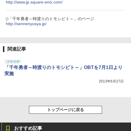
窩座再来 通常版 [DVD]
http://www.jp.square-enix.com/
いしんじ ]
【純正品】Xbox ワイヤレス コントロー
4
￥3,523
【純正品】DualSense ワイヤレスコン
ラー (カーボンブラック)
￥7,822
ニンテンドープリペイド番号 9000円|オ
4
4
トローラー ミッドナイト ブラック(CFI-
ンラインコード版
□「千年勇者～時渡りのトモシビト～」のページ
ZCT2J01)
￥8,020
http://sennenyusya.jp/
￥9,000
￥10,737
劇場版「鬼滅の刃」無限城編 第一章 猗
4
ヒプノシスマイク -Division Rap Battle-
5
窩座再来 完全生産限定版 [Blu-ray]
11th LIVE ≪Final D.R.B≫[Blu-ray] Fli
【純正品】Xbox Elite ワイヤレス コン
5
ng Posse & 麻天狼 / ヒプノシスマイク -
関連記事
トローラー Series 2 Core Edition (ホワ
ニンテンドープリペイド番号 5000円|オ
5
￥8,698
Division Rap Battle-
【純正品】DualSense ワイヤレスコン
イト)
ンラインコード版
5
トローラー(CFI-ZCT2J)
ブラウザ
￥8,100
￥18,500
￥5,000
「千年勇者～時渡りのトモシビト～」OBTを7月1日より
￥10,737
実施
【Amazon.co.jp限定】劇場版モノノ怪
5
2013年6月27日
第三章 蛇神 (オリジナル特典:オリジナル
巾着＋メーカー特典:【坤と離】二振りの
剣、十翼より来たる！スタジオ描き下ろ
しイラストボード付) [DVD]
￥8,800
トップページに戻る
おすすめ記事