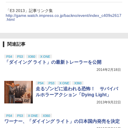
￥8,698
【純正品】DualSense ワイヤレスコン
S5、PS5 Pro、Xbox One、Xbox Serie
ンラインコード版
5
トローラー(CFI-ZCT2J)
s X|S 対応の高精度 H パターン シフター
￥6,350
「E3 2013」記事リンク集
￥5,000
http://game.watch.impress.co.jp/backno/event/index_c409s2617
￥10,737
￥14,141
【中古】Nintendo Nintendo Switch 2
.html
5
日本語・国内専用 BEE-S-KB6CA【神
【Amazon.co.jp限定】劇場版モノノ怪
5
戸】保証期間1ヶ月【ランクA】
第三章 蛇神 (オリジナル特典:オリジナル
巾着＋メーカー特典:【坤と離】二振りの
￥51,980
剣、十翼より来たる！スタジオ描き下ろ
関連記事
しイラストボード付) [DVD]
￥8,800
PS4
PS3
X360
X ONE
「ダイイング ライト」の最新トレーラーを公開
2014年2月18日
PS4
PS3
X ONE
X360
走るゾンビに追われる恐怖！ サバイバ
ルホラーアクション「Dying Light」
2013年9月22日
PS4
PS3
X ONE
X360
ワーナー、「ダイイング ライト」の日本国内発売を決定