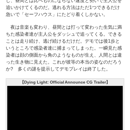
し、昼間とは比べものにならない速度と勢いで主人公を
追いかけてくるのだ。逃れる方法はただ1つできるだけ
急いで「セーフハウス」にたどり着くしかない。
夜は音楽も変わり、昼間とは打って変わった生気に満
ちた感染者達が主人公をダッシュで追ってくる。できる
ことは走り続け、逃げ続けるだけだ。デモでは後1歩と
いうところで感染者達に捕まってしまった。一瞬見た感
染者は顔の側面から角のようなものが生え、人間とは違
った生き物に見えた。これが彼等の本当の姿なのだろう
か? 多くの謎を提示してデモプレイは終了した。
【Dying Light: Official Announce CG Trailer】