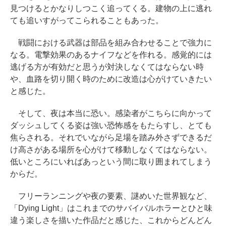
見つけるとかなりしつこく追ってくる。建物の上に逃れ
ても追いすがってこられることもあった。
戦闘における武器は部品を組み合わせることで強力に
なる。電撃効果のあるナイフなどを作れる。感覚的には
逃げる方が有効だと思うが対決しなくてはならない時
や、血路を切り開く時のために改造は心がけていきたい
と感じた。
そして、夜は本当に恐い。感染者がこちらに向かって
ダッシュしてくる姿は強い恐怖感をもたらすし、とても
焦らされる。それでいながら足場を踏み外さずできるだ
け高さがある場所を心がけて移動しなくてはならない。
低いところにいればあっという間に取り囲まれてしまう
からだ。
フリーランニングや夜の要素、謎めいた世界観など、
「Dying Light」はこれまでのサバイバルホラーとひと味
違う楽しさを描いた作品だと感じた、これからどんどん