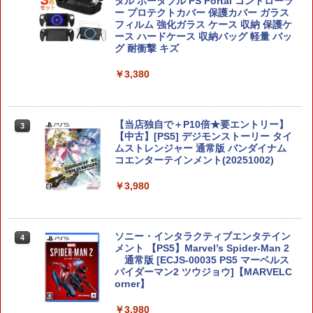
ned／Nintendo Switch2
タル ポータブル PS Portal コントローラ
ー プロテクトカバー 保護カバー ガラス
フィルム 強化ガラス ケース 収納 保護ケ
￥5,445
ース ハードケース 収納バッグ 軽量 バッ
グ 耐衝撃 キズ
￥3,380
P20倍★薄くてじょうぶな Switch2 ケー
3
ス Switch / Switch2 inklink公式 収納ケ
ース キャリングケース 耐衝撃 スイッチ
スイッチ2 Switch Switch2 ケース ポー
【当店独自で＋P10倍★要エントリー】
3
チ カバー バッグ バック ポータブル Nint
【中古】[PS5] デジモンストーリー タイ
endo ニンテンドー スイッチ 可愛い か
ムストレンジャー 通常版 バンダイナム
わいい Switch2 保護フィルム
コエンターテインメント(20251002)
￥1,480
￥3,980
【中古】Switch2 ドンキーコング バナ
ソニー・インタラクティブエンタテイン
4
4
ンザ (ニンテンドースイッチ2)
メント 【PS5】Marvel’s Spider-Man 2
通常版 [ECJS-00035 PS5 マーベルス
パイダーマン2 ツウジョウ]【MARVELC
￥6,213
orner】
￥3,980