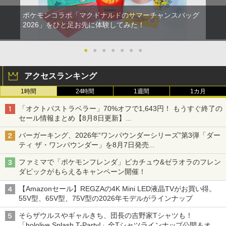
ポケモンコラボ「マクドナルドのサマーチャンスバッグ
2026」をひと足お先に体験してみた！
●
●
●
●
●
●
●
アクセスランキング
1時間
24時間
1週間
1カ月
「オクトパストラベラー」70%オフで1,643円！ もうすぐ終了の
セール情報まとめ【8月8日更新】
ニンテンドーeショップでは「大神 絶景版」が67%オフで990円
バーガーキング、2026年“ワンパウンダーシリーズ”第3弾「ダー
ティ ザ・ワンパウンダー」を8月7日発売
「特製ガーリックマヨソース」を使用した超大型チーズバーガー
ファミマで「ポケモンフレンダ」ピカチュウ&ゼラオラのフレン
ダピックがもらえるキャンペーン開催！
【Amazonセール】REGZAの4K Mini LED液晶TVがお買い得。
55V型、65V型、75V型の2026年モデルがラインナップ
そらザウルスやギャルきち、団長の吉野家Tシャツも！
「hololive Splash T-Party!」全Tシャツラインナップ公開＆オン