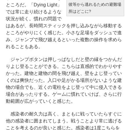
彼等から逃れるための避難場
ところだ。「Dying Light」
所はどこに?
では常に走り続けるような
状況が続く。慣れの問題で
はあるが、長時間スティックを押し込みながら移動する
ところがやりにくく感じた。小さな足場をダッシュで進
み、ジャンプで飛び越えるといった複数の操作を求めら
れることもある。
ジャンプボタンは押しっぱなしだと壁の縁をつかんだ
りよじ登ることができる。こちらは直感的でわかりやす
かった。建物と建物の間を飛び越え、壁をよじ登ってい
くのは爽快だった。入口や足がかる場所がないような建
物の場合でも、近くの電柱をよじ登って中に侵入できる
場合があったりする。ゲームに慣れていけば、さらに行
動範囲が広がっていくと感じた。
感染者の耐久力は高く、まともに戦っていたらすぐに
他の感染者に囲まれてしまう。戦うことより常に逃げる
ことを考えるのが良いと感じた。感染者は1度こちらを