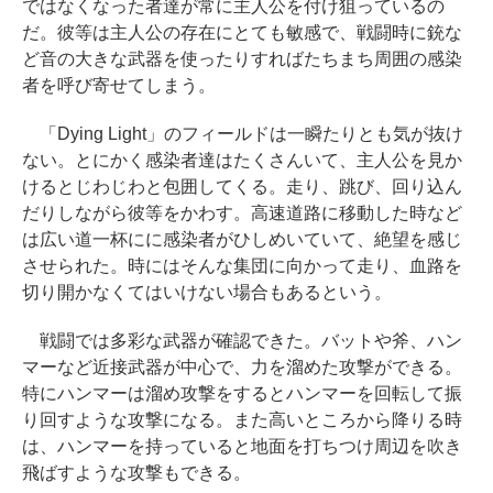
ではなくなった者達が常に主人公を付け狙っているの
だ。彼等は主人公の存在にとても敏感で、戦闘時に銃な
ど音の大きな武器を使ったりすればたちまち周囲の感染
者を呼び寄せてしまう。
「Dying Light」のフィールドは一瞬たりとも気が抜け
ない。とにかく感染者達はたくさんいて、主人公を見か
けるとじわじわと包囲してくる。走り、跳び、回り込ん
だりしながら彼等をかわす。高速道路に移動した時など
は広い道一杯にに感染者がひしめいていて、絶望を感じ
させられた。時にはそんな集団に向かって走り、血路を
切り開かなくてはいけない場合もあるという。
戦闘では多彩な武器が確認できた。バットや斧、ハン
マーなど近接武器が中心で、力を溜めた攻撃ができる。
特にハンマーは溜め攻撃をするとハンマーを回転して振
り回すような攻撃になる。また高いところから降りる時
は、ハンマーを持っていると地面を打ちつけ周辺を吹き
飛ばすような攻撃もできる。