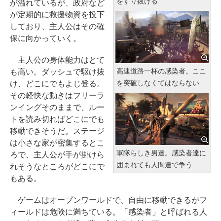
をすり抜ける
が溢れているが、政府など
が定期的に救援物資を投下
しており、主人公はその確
保に向かっていく。
主人公の身体能力はとて
高速道路一杯の感染者。ここ
も高い。ダッシュで駆け抜
を突破しなくてはならない
け、どこにでもよじ登る。
その軽快な動きはフリーラ
ンイングそのままで、ルー
トを読み切ればどこにでも
移動できそうだ。ステージ
は小さな家が密集するとこ
軍隊らしき男達。感染者達に
ろで、主人公が手が掛けら
囲まれても人間達で争う
れそうなところがどこにで
もある。
ゲームはオープンワールドで、自由に移動できるがフ
ィールドは危険に満ちている。「感染者」と呼ばれる人