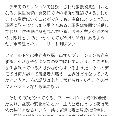
デモでのミッションでは投下された救援物資が目印と
なる。救援物資は発炎筒でその場所が確認できる。しか
しその場所にいくことができても、場合によっては先に
軍隊に取られてしまう場合もある。軍隊は集団で活動し
ており、防護服に身を包んでいる。彼等と主人公達の関
係は敵対とまではいかなくても冷淡な関係にあるよう
だ。軍隊達とのストーリーも興味深い。
フィールドでは生存者を探し出すサブミッションも存在
する。小さな子がタンスの奥で隠れていたり、この災厄
を生き残っている人は少なからずいるようだ。今回のデ
モでは何が起きて感染者が増え、世界はどうなっている
かというところの説明はあえて伏せられていた。他のサ
ブミッションなども気になる。
そして“夜”がやってくる。フィールドには時間の概念
があり、昼夜の変化があるが、主人公達にとって夜は恐
怖の時間となるという。感染者達は夜に異常に活性化