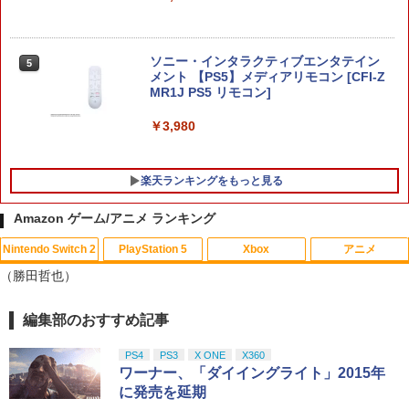
【新品】NSW2 ファンタジーライフi グ
5
ルグルの竜と時をぬすむ少女 Nintendo
Switch2 Edition【メール便】
ソニー・インタラクティブエンタテイン
5
メント 【PS5】メディアリモコン [CFI-Z
￥6,300
MR1J PS5 リモコン]
￥3,980
楽天ランキングをもっと見る
Amazon ゲーム/アニメ ランキング
Nintendo Switch 2
PlayStation 5
Xbox
アニメ
【中古美品】 PlayStation 5 ソフト モン
【中古】アナと雪の女王 3D 【ブルーレ
1
1
（勝田哲也）
スターハンターワイルズ - PS5 [CERO区
イ】／クリステン・ベルブルーレイ／海
分_C/ 15歳以上対象] 026-260803-ky-17
外アニメ・定番スタジオ
-fuz 万代Net店
編集部のおすすめ記事
スプラトゥーン レイダース|オンライン
PlayStation 5 デジタル・エディション
【純正品】Xbox ワイヤレス コントロー
劇場版「鬼滅の刃」無限城編 第一章 猗
1
1
1
1
￥574
コード版
日本語専用 Console Language: Japan
ラー + USB-C® ケーブル
窩座再来 通常版 [Blu-ray]
￥2,000
ese only (CFI-2200B01)
PS4
PS3
X ONE
X360
￥5,832
￥8,300
￥3,982
ワーナー、「ダイイングライト」2015年
￥55,000
に発売を延期
【中古】【Blu−ray】涼宮ハルヒちゃん
2
【10日は24時間限定クーポン配布】LIT
の憂鬱＆にょろ−んちゅるやさん Blu−r