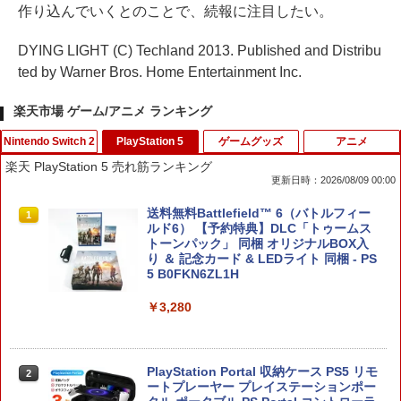
作り込んでいくとのことで、続報に注目したい。
DYING LIGHT (C) Techland 2013. Published and Distribu
ted by Warner Bros. Home Entertainment Inc.
楽天市場 ゲーム/アニメ ランキング
Nintendo Switch 2
PlayStation 5
ゲームグッズ
アニメ
楽天 PlayStation 5 売れ筋ランキング
更新日時：2026/08/09 00:00
任天堂純正/日本国内仕様【Switch 2専
送料無料Battlefield™ 6（バトルフィー
1
1
用】Nintendo Switch 2 ACアダプタ
ルド6） 【予約特典】DLC「トゥームス
ー クロネコヤマト宅急便で安心お届け
トーンパック」 同梱 オリジナルBOX入
(北海道：660円、沖縄県：1100円を送料
り ＆ 記念カード & LEDライト 同梱 - PS
として別途いただきます。) ニンテンド
5 B0FKN6ZL1H
ースイッチ2 ジョイコン2
￥3,280
￥4,686
PlayStation Portal 収納ケース PS5 リモ
2
【中古】 ドラゴンクエストVII Reimagi
ートプレーヤー プレイステーションポー
2