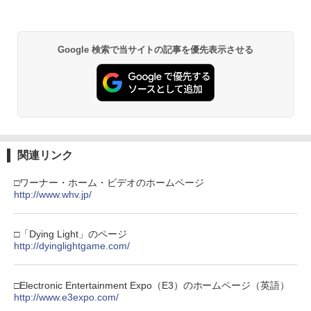
2
HON ライソンプレイコンピューターレ
ay Disc BOX 初回限定生産 BOX
【純正品】Xbox ワイヤレス コントロー
トロ KTFC-003W(2553104)送料無料
付 / 武本康弘【監督】
2
スプラトゥーン レイダース -Switch2
劇場版「鬼滅の刃」無限城編 第一章 猗
Beast of Reincarnation -PS5 【特典】
ラー (ロボット ホワイト)
2
2
2
窩座再来 通常版 [DVD]
プロダクトコード 封入
￥2,950
￥1,579
Google 検索で当サイトの記事を優先表示させる
￥6,446
￥7,681
￥3,523
￥7,286
送料無料【BRICK game テトリス
【中古】【未使用品】ズートピア2 [純正
3
3
【純正品】Xbox ワイヤレス コントロー
ビッグ ゲーム機】ゲームウォッチ ゲ
ブルーレイ＋純正ケース]
3
ラー (カーボンブラック)
ーム レトロゲーム 景品 粗品 携
Nintendo Switch 2(日本語・国内専用)
【Amazon.co.jp限定】劇場版モノノ怪
【純正品】ディスクドライブ(CFI-ZDD1
3
3
3
帯 暇つぶし 液晶 高齢者 単純 簡
￥2,580
第三章 蛇神 (Amazon.co.jp限定オリジ
J) PlayStation 5
単 シンプル 単3電池 ミニゲーム
￥8,020
ナル三方背収納ケース付きコレクション)
関連リンク
￥55,491
大きい GAME ポータブル ボケ防
(オリジナル特典:オリジナル巾着＋メー
￥11,980
止 携帯ゲーム レトロゲーム ブロッ
カー特典:【坤と離】二振りの剣、十翼よ
クくずし
□ワーナー・ホーム・ビデオのホームページ
り来たる！スタジオ描き下ろしイラスト
http://www.whv.jp/
【送料無料】[先着特典付]ズートピア ブ
【純正品】Xbox 充電式バッテリー + US
4
4
ボード付) [Blu-ray]
￥1,680
ルーレイ+DVDセット/アニメーション[Bl
B-C ケーブル
【純正品】DualSense ワイヤレスコン
u-ray]【返品種別A】
ニンテンドープリペイド番号 9000円|オ
4
4
￥10,780
トローラー ミッドナイト ブラック(CFI-
ンラインコード版
□「Dying Light」のページ
￥2,618
ZCT2J01)
http://dyinglightgame.com/
￥3,520
【中古】SONY PlayStation Portal リモ
￥9,000
4
￥10,737
ートプレーヤー CFIJ-18000【ECセンタ
劇場版「鬼滅の刃」無限城編 第一章 猗
4
ー】保証期間1週間【ランクB】
□Electronic Entertainment Expo（E3）のホームページ（英語）
窩座再来 完全生産限定版 [Blu-ray]
【国内正規品】Thrustmaster スラスト
リコリス・リコイル 2【完全生産限定
http://www.e3expo.com/
5
5
￥21,980
マスター TH8S シフター - PC、PS4、P
版】【Blu-ray】 [ Spider Lily ]
ニンテンドープリペイド番号 5000円|オ
5