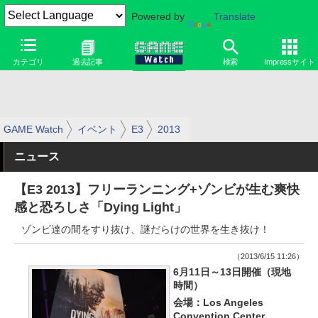
Powered by
Translate
カテゴリ
過去記事
検索
Impressサイト
GAME Watch
イベント
E3
2013
ニュース
【E3 2013】フリーランニング+ゾンビが生む爽快
感と恐ろしさ「Dying Light」
ゾンビ達の間をすり抜け、謎だらけの世界を生き抜け！
（2013/6/15 11:26）
6月11日～13日開催（現地
時間）
会場：Los Angeles
Convention Center