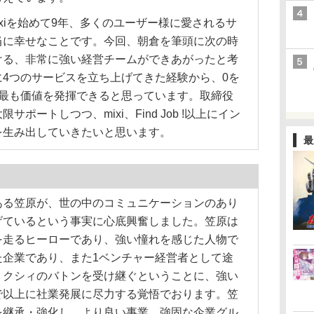
年、mixiを始めて9年、多くのユーザー様に愛されるサ
当に幸せなことです。今回、朝倉を筆頭に次の時
ける、非常に強い経営チームができあがったと考
4つのサービスを立ち上げてきた経験から、0を
に最も価値を発揮できると思っています。取締役
ポートしつつ、mixi、Find Job !以上にイン
を生み出していきたいと思います。
最
る笠原が、世の中のコミュニケーションのあり
げているという事実に心底興奮しました。笠原は
を走るヒーローであり、強い憧れを感じた人物で
た企業であり、また1ベンチャー経営者として途
ミクシィのバトンを受け継ぐということに、強い
で以上に社業発展に尽力する覚悟でおります。笠
を継承・強化し、より良い事業、強固な企業グル