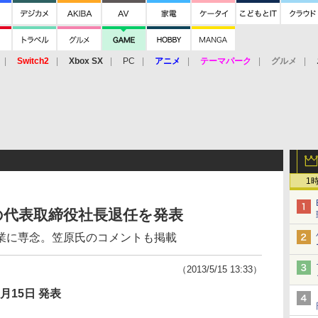
Switch2
Xbox SX
PC
アニメ
テーマパーク
グルメ
 Vita
3DS
アーケード
VR
1
の代表取締役社長退任を発表
業に専念。笠原氏のコメントも掲載
（2013/5/15 13:33）
5月15日 発表