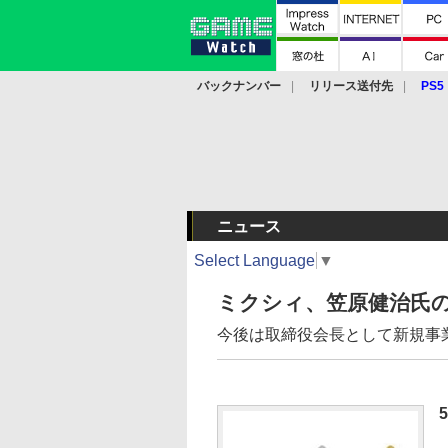
バックナンバー
リリース送付先
PS5
モバイル
eスポーツ
クラウド
PS
ニュース
Select Language
▼
ミクシィ、笠原健治氏
今後は取締役会長として新規事