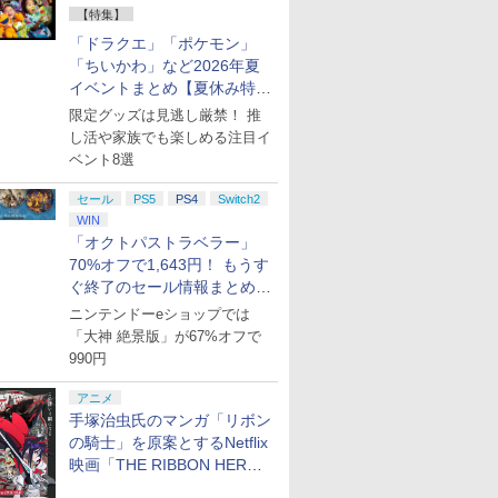
ード版
 Core
ラインコード版
語専用 (CFI-2200B01)
XBOX Series X|S
ンコード版
オンラインコード版
イセンス ゲーミング コ
microSD Express
|オンラインコード版
One、およびWindows
インコード
コン G92
XBOX Seri
ッチ スプ
(20240229)
クスゥイ-ツ ブ-スト]
ゴロク]
【特集】
ワイト)
+ ディスクドライブ
XBOX One Windows
ントローラー 有線 日本
Card 256GB for
の有線コントローラー
リスモ7 Fo
XBOX One
ヤホン ボ
￥4,400
￥66,980
￥7,999
￥500
￥3,000
￥4,980
現在在庫切れです。
￥15,000
￥4,590
￥2,000
￥38,800
￥6,499
(CFI-ZDD1J) セット
10/11用 PCコントロー
正規代理店品 6L366AA
Nintendo Switch
6ボタンレイアウト - 正
Horizon 6
10/11用
「ドラクエ」「ポケモン」
 ホリ
ラーゲームパッド ホー
2（サムスン マイクロ
式にライセンスされて
ラーゲーム
ンス 認証
「ちいかわ」など2026年夏
ル効果スティック付き
SDエクスプレスカード
います
ルエフェク
イベントまとめ【夏休み特
ビデオゲームコントロ
256GB）
クと3.5
集】
限定グッズは見逃し厳禁！ 推
ーラー（ブラック）
ジャック付
し活や家族でも楽しめる注目イ
7
8
9
10
ベント8選
セール
PS5
PS4
Switch2
WIN
「オクトパストラベラー」
70%オフで1,643円！ もうす
ぐ終了のセール情報まとめ
.jp限
劇場版「鬼滅の刃」無
【Amazon.co.jp限
ヤマトよ永遠に
【Amazon.
【8月8日更新】
ニンテンドーeショップでは
ノノ怪 第
限城編 第一章 猗窩座再
定】劇場版モノノ怪 第
REBEL3199 7 [Blu-
定】劇場版
「大神 絶景版」が67%オフで
オリジナル
来 完全生産限定版
三章 蛇神 (オリジナル
ray]
ヤバイやつ」
990円
ナル巾着＋
[DVD]
特典:オリジナル巾着＋
ray（Amaz
￥7,828
￥9,900
￥8,760
￥8,800
:【坤と
メーカー特典:【坤と
典：Blu-
剣、十翼
アニメ
離】二振りの剣、十翼
ース） [Blu
スタジオ
より来たる！スタジオ
手塚治虫氏のマンガ「リボン
ラストボ
描き下ろしイラストボ
の騎士」を原案とするNetflix
]
ード付) [Blu-ray]
映画「THE RIBBON HERO
リボンヒーロー」本日配信開