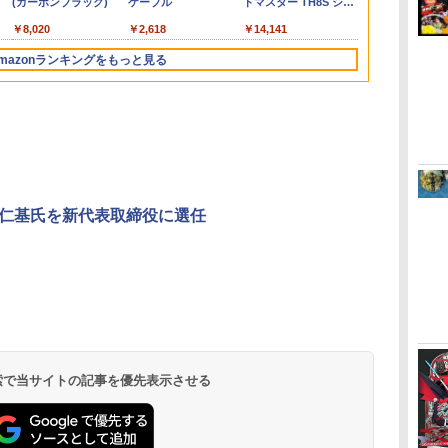
コ
PlayStation 5
(カーボンブラック)
インコード版
ラー ミッドナイト ブ
ケーブル
インコード版
ラー(CFI-ZCT2J)
トマスター TH8S シフ
インコード版
オンラインコ
ラー Series 2
ッチ2モデル用 スリム
USBポート 省スペース
運び便利 ポーチ スタ
Switch スイ
￥55,491
ラック(CFI-ZCT2J01)
ター - PC、PS4、
Edition (ホ
ケース 持ち運び キャリ
耐久性 プレイステーシ
ンド/コントローラー/
ラ ゲーム イ
￥11,980
￥8,020
￥9,000
￥10,737
￥2,618
￥5,000
￥10,737
￥14,141
￥1,000
￥10,000
￥18,500
PS5、PS5 Pro、Xbox
ングケース 耐衝撃 薄型
ョン5対応 ディスク版
カード/ドックなど収納
イスチャット
One、Xbox Series X|S
ハードポーチ ゲームカ
デジタル版の両方に対
可能 カバー 収納ボッ
HORI ライセ
mazonランキングをもっと見る
対応の高精度 H パター
ード12枚収納 アクセサ
応
クス
ン シフター
リーポーチ
3
4
5
6
仁基氏を新代表取締役に選任
無
【Amazon.co.jp限
劇場版「鬼滅の刃」無
『映画 ラブライブ！蓮
【Amazon.co
座再
定】劇場版モノノ怪 第
限城編 第一章 猗窩座
ノ空女学院スクールア
定】劇場版モ
三章 蛇神
再来 完全生産限定版
イドルクラブ Bloom
三章 蛇神 (
(Amazon.co.jp限定オ
[Blu-ray]
Garden Party』Blu-
特典:オリジ
￥10,780
￥8,698
￥8,589
￥8,800
リジナル三方背収納ケ
ray（特装限定版）
メーカー特典
ース付きコレクション)
離】二振りの
(オリジナル特典:オリ
より来たる！
 検索で当サイトの記事を優先表示させる
ジナル巾着＋メーカー
描き下ろしイ
特典:【坤と離】二振り
ード付) [DVD
の剣、十翼より来た
る！スタジオ描き下ろ