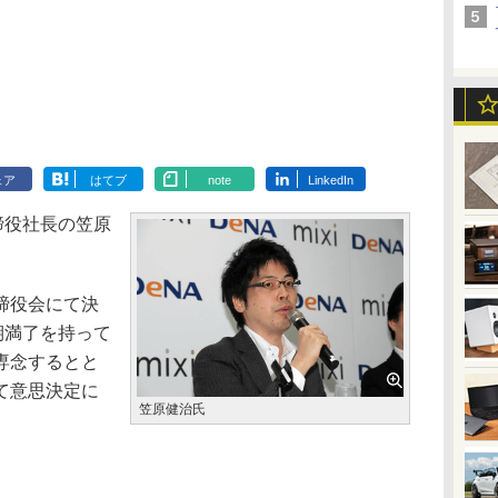
ェア
はてブ
note
LinkedIn
締役社長の笠原
締役会にて決
期満了を持って
専念するとと
て意思決定に
笠原健治氏