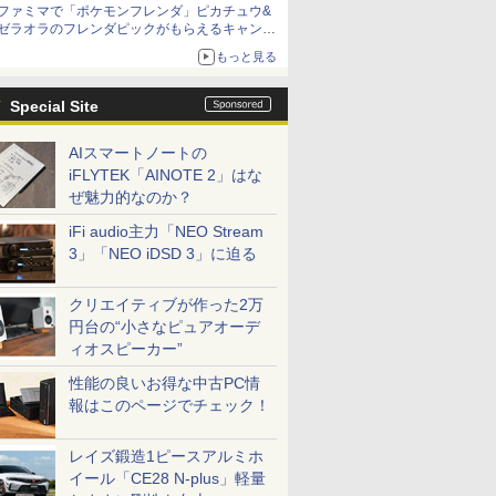
ファミマで「ポケモンフレンダ」ピカチュウ&
ニンテンドーeショップでは「大神 絶景版」が
ゼラオラのフレンダピックがもらえるキャンペ
67%オフで990円
ーン開催！
もっと見る
Special Site
AIスマートノートの
iFLYTEK「AINOTE 2」はな
ぜ魅力的なのか？
iFi audio主力「NEO Stream
3」「NEO iDSD 3」に迫る
クリエイティブが作った2万
円台の“小さなピュアオーデ
ィオスピーカー”
性能の良いお得な中古PC情
報はこのページでチェック！
レイズ鍛造1ピースアルミホ
イール「CE28 N-plus」軽量