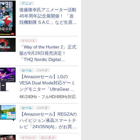
アニメ
後藤隆幸氏アニメーター活動
45年周年記念展開催！ 「攻
殻機動隊 S.A.C.」など生原
画、総作画監督修正が展示
イベント
「Way of the Hunter 2」正式
版が9月29日発売決定！
「THQ Nordic Digital
7
7
2
8
8
7
9
9
3
10
10
Showcase 2026」まとめ
セール
ハード
【Amazonセール】LGの
VESA Dual Mode対応ゲーミ
7
7
7
8
8
8
9
9
9
10
10
10
ングモニター「UltraGear
27G850A-B」がお買い得！
4K/240Hz・フルHD/480Hz対応
【任天堂
ト
ーラー用 充電 ケーブル
lu-ray BOX スタンダードエディション
【中古】 ドラゴンクエ
【当店独自で＋P10倍
[Switch 2] ぽこ あ ポケモン エキスパ
Nintendo Switch
シティコネクション
銀河英雄伝説 Blu-ray BOX スタンダードエ
ゼノブレイド ディフィ
【特典】ファイナルフ
レトロフリーク レッド×ホワ
日本一ソフ
【特典】MA
セール
ハード
品】 スプ
o USB 充電 データケーブル
 [ 堀川亮 ]
ストVII Reimagined
★要エントリー】【中
ンションパス（ダウンロード版）
Sports Resort
【Joshinオリジナル特
3【Blu-ray】 [ 堀川亮 ]
ニティブ・エディショ
ァンタジー レゾナン
トロゲーム互換機 )（ コ
【特典付】
Tōkon: Fi
【Amazonセール】REGZAの
レイダース
データ転送 各種 Xbox
／Nintendo Switch2
古】[PS5] ファイナル
※3,200ポイントまでご利用可
【Switch2】 BEE-P-
典付】【PS5】むちむ
ン Nintendo Switch 2
ス PS5版(【初回封入
アダプターセット ）CY-RF-
【Switc
Souls(
￥27,280
ハイビジョン液晶スマートテ
ングヘッド
lim/PS4 Pro等その他機器対
ファンタジーVII リバー
AACHA
ちポーク！＆ピンクス
Edition
特典】魔導船＆かけだ
出力 どこでもセーブ 互換機種
ポイっと！
特典】ロビ
￥5,445
￥5,080
￥4,400
￥6,001
￥5,510
￥6,661
￥6,526
￥25,300
￥6,910
￥6,782
ンダード
ス(FINAL FANTASY
ゥイーツ Boosted
し騎士の応援パック・
SNES GB GBC GBA MD 
ごろく [PO
ムセット)
レビ「24V35N(A)」がお買い
プリペイ
ション ス
 Elite
ぽこ あ ポケモン エキ
PlayStation 5 デジタ
GameSir G7 HE 有線
ニンテンドープリペイ
プレイステーション ス
HyperX Clutch
【任天堂ライセンス商
プレイステーション ス
8BitDo M30 Xboxシリ
ニンテンド
【Amazon.
GameSir 
VII REBIRTH/FF7) ス
[ELJM-30981 PS5 ムチ
かけだし騎士のスター
TG-16 PCE SG
AB8WA N
得！
円|オンラ
,000円|
コントロー
スパンションパス|オン
ル・エディション 日本
ゲームコントローラー
ド番号 500円|オンライ
トアチケット 3,000円|
Gladiate Xbox公式ラ
品】Samsung
トアチケット 15,000円
ーズX | S、Xbox
ド番号 20
定】 Logic
ゲームコン
2 おすすめ
クウェア・エニックス
ムチポ-ク アンド ピン
トダッシュパック)
デポイット
イベント
エンタメ