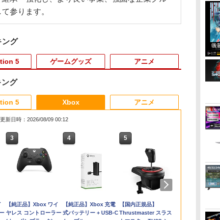
して参ります。
キング
tion 5
ゲームグッズ
アニメ
キング
3
3
3
4
4
4
3
5
5
5
6
6
1
6
tion 5
Xbox
アニメ
更新日時：2026/08/09 00:12
3
3
3
4
4
4
5
5
5
6
6
6
タ
トロ
乱
itch 2] ぽこ あ ポケモン エキスパ
【お買い物マラソン期
＼10％OFFクーポン／
ヤマトよ永遠に
【顧客満足度98.3%】
【特典】テイルズ オブ
銀河英雄伝説 Blu-ray
レトロフリーク レッド×ホワイト ( レ
Nintendo Switch 2
【新品】Battlefield
銀河英雄伝説 Blu-ray
【ホリ公式】
アストロボッ
PS4コントロ
銀河英雄伝説 B
リ
の
ョンパス（ダウンロード版）
間限定♪最大
PS5用 冷却ファン クー
REBEL3199 7＜最終巻
Switch2 ケース 大容量
エターニア リマスタ
BOX スタンダードエデ
トロゲーム互換機 )（ コントローラー
ACアダプター
6（バトルフィールド
BOX スタンダードエデ
ライセンス商
1.8M micr
2【Blu-ray】
￥4,968
[
200ポイントまでご利用可
30％OFF】【tomtoc
リングファン 冷却装置
＞【Blu-ray】 [ 西崎義
Switch2/Switch通常モ
ー PS5版(【早期購入
ィション 1【Blu-ray】
アダプターセット ）CY-RF-RW HDMI
6） 【初回特典】
ィション 4【Blu-ray】
ラトゥーン 
急速充電 高速
￥3,974
￥21,824
and
乱
公式店】 Switch 2対応
USBクーラー 外付け
展 ]
デル/Switch
特典】超冒険お役立ち
[ 堀川亮 ]
出力 どこでもセーブ 互換機種 FC SFC
DLC「トゥームストー
[ 堀川亮 ]
ホリ ゲーミ
One/PS4 s
00
￥2,653
￥2,680
￥8,751
￥2,880
￥3,484
￥16,368
￥25,300
￥4,480
￥21,824
￥4,980
￥499
ハードケース
自動冷却ファン 三つフ
lite/Switch 有機ELモ
セット)
SNES GB GBC GBA MD GEN PCE
ンパック」 同梱
セット スタ
応
ダ
イ
Nintendo Switch 2(日
【純正品】ディスクド
【純正品】Xbox ワイ
ニンテンドープリペイ
【純正品】DualSense
【純正品】Xbox 充電
ニンテンドープリペイ
【純正品】DualSense
【国内正規品】
ニンテンドー
プレイステー
【純正品】Xbox
FancyCase-G05
ァン 急速冷却 静音 装
テルに対応 収納バッグ
TG-16 PCE SG
PlayStation5 (PS5) [ゲ
for Nintendo
ー
本語・国内専用)
ライブ(CFI-ZDD1J)
ヤレス コントローラー
ド番号 9000円|オンラ
ワイヤレスコントロー
式バッテリー + USB-C
ド番号 5000円|オンラ
ワイヤレスコントロー
Thrustmaster スラス
ド番号 1000
トアチケット 10
ワイヤレス 
ージ
Nintendo 2025年 スイ
着簡単 排熱 熱対策
防水 防塵 耐衝撃 持ち
ームソフト]
Switch™ 