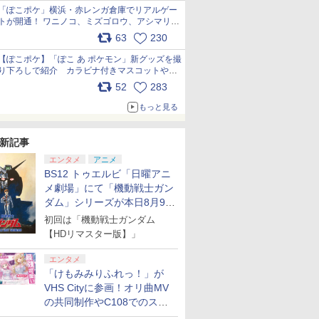
「ぽこポケ」横浜・赤レンガ倉庫でリアルゲー
トが開通！ ワニノコ、ミズゴロウ、アシマリ登
場シーンをレポート pic.x.com/LDgEByVl6D
63
230
【ぽこポケ】「ぽこ あ ポケモン」新グッズを撮
り下ろしで紹介 カラビナ付きマスコットやス
クエアポーチが仲間入り
52
283
pic.x.com/XmVAgBxaW5
もっと見る
新記事
エンタメ
アニメ
BS12 トゥエルビ「日曜アニ
メ劇場」にて「機動戦士ガン
ダム」シリーズが本日8月9日
から8週連続で放送
初回は「機動戦士ガンダム
【HDリマスター版】」
エンタメ
「けもみみりふれっ！」が
VHS Cityに参画！オリ曲MV
の共同制作やC108でのスペ
シャルコラボ広告を掲出