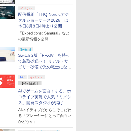
始
イベント
配信番組「THQ Nordicデジ
タルショーケース2026」は
本日8月8日4時より公開！
「Expeditions: Samurai」など
の最新情報を公開
Switch2
Switch 2版「FFXIV」を持っ
て鳥取砂丘へ！ リアル・サ
ゴリー砂漠で光の戦士になっ
てみた
PC
イベント
【特別企画】
AIでゲームを面白くする。ホ
ロライブ実況で人気「ミメシ
ス」開発スタジオが掲げ
る“AI活用の信念”とは？【講
AIネイティブだからこそこだわ
演レポート】
る「プレーヤーにとって面白い
かどうか」