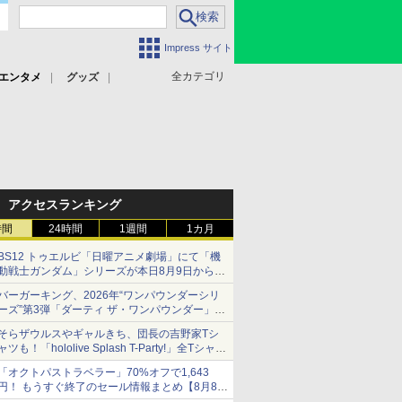
Impress サイト
全カテゴリ
エンタメ
グッズ
アクセスランキング
時間
24時間
1週間
1カ月
BS12 トゥエルビ「日曜アニメ劇場」にて「機
動戦士ガンダム」シリーズが本日8月9日から8
週連続で放送
バーガーキング、2026年“ワンパウンダーシリ
初回は「機動戦士ガンダム【HDリマスター
ーズ”第3弾「ダーティ ザ・ワンパウンダー」を
版】」
8月7日発売
そらザウルスやギャルきち、団長の吉野家Tシ
「特製ガーリックマヨソース」を使用した超大
ャツも！「hololive Splash T-Party!」全Tシャツ
型チーズバーガー
ラインナップ公開＆オンライン販売開始
「オクトパストラベラー」70%オフで1,643
円！ もうすぐ終了のセール情報まとめ【8月8日
更新】