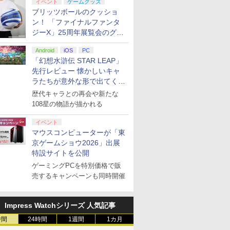
イベント
ゲームグッズ
ブリッツボールのクッショ
ン！ 「ファイナルファンタ
ジーX」25周年展覧会のグッ
ズ情報が公開
Android
iOS
PC
「幻想水滸伝 STAR LEAP」
先行レビュー 懐かしいキャ
ラたちが意外な形で出てくる
シリーズ完全新作！
歴代キャラとの再会や新たな
108星の物語が描かれる
イベント
マウスコンピューターが「東
京ゲームショウ2026」出展
特設サイトを公開
ゲーミングPCを特別価格で販
売するキャンペーンも同時開催
Impress Watchシリーズ 人気記事
時間
24時間
1週間
1カ月