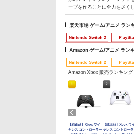
ープを作ることに全力を尽く
楽天市場 ゲーム/アニメ ラン
Nintendo Switch 2
PlaySta
Amazon ゲーム/アニメ ラン
3
10
10
1
1
1
1
2
2
2
2
Nintendo Switch 2
PlaySta
Amazon Xbox 販売ランキング
10
10
10
1
1
1
2
2
2
スパ
u-ray BOX スタンダードエディション
ブレイド ディフィ
典】ファイナルフ
レトロフリーク レッド×ホワイト ( レ
日本一ソフトウェア
【特典】MARVEL
【7週連続1位】inklink
シリコンタイプ デュア
PS4コントローラー用 充電 ケーブル
花緑青が明ける日に 豪
Switch2用 温度モニ
KontrolFreek コン
ミュージカル『刀剣
[Sw
 堀川亮 ]
ィブ・エディショ
タジー レゾナン
トロゲーム互換機 )（ コントローラー
【特典付】
Tōkon: Fighting
公式 Switch / Switch2
ルセンス ps5用【PS5
1.8M micro USB 充電 データケーブル
華版 セル【Blu-ray】 [
ーファン
ールフリーク FPSフ
舞』 ～静かなる夜半
ンシ
intendo Switch 2
PS5版(【初回封入
アダプターセット ）CY-RF-RW HDMI
【Switch2】みんなで
Souls(【早期購入封入
コントローラー 最新モ
コントローラー用シリ
急速充電 高速データ転送 各種 Xbox
四宮義俊 ]
ーク Galaxy
寝ざめ～【Blu-ray】 
※3,
￥3,224
ion
】魔導船＆かけだ
出力 どこでもセーブ 互換機種 FC SFC
ポイっと！プリニーす
特典】ロビーのアイテ
デル 最新ファームウェ
コンケース】デュアル
One/PS4 slim/PS4 Pro等その他機器対
PlayStation 4 PS4 
ミュージカル『刀剣
661
526
￥25,300
￥6,910
￥6,782
￥2,960
￥580
￥499
￥6,692
￥1,750
￥7,821
￥4,4
士の応援パック・
SNES GB GBC GBA MD GEN PCE
ごろく [POT-P-
ムセット)
ア プロコン プロコン2
センス ps5 コントロー
応
PlayStation 5 PS5 |
舞』 ]
天堂ライセンス商
イステーション ス
tDo M30 Xboxシリ
ニンテンドープリペイ
【Amazon.co.jp限
GameSir G7 SE 有線
スプラトゥーン レイダ
PlayStation 5 デジタ
【純正品】Xbox ワイ
スプラトゥーン レイ
Beast of
【純正品】Xbox ワ
だし騎士のスター
TG-16 PCE SG
AB8WA NSW2 ミンナ
プロコントローラー ス
ラー カバー ps5
Performance
Samsung
チケット 15,000円
 | S、Xbox
ド番号 2000円|オンラ
定】 Logicool G ハン
ゲームコントローラー
ース|オンラインコード
ル・エディション 日本
ヤレス コントローラー
ース -Switch2
Reincarnation -PS5
ヤレス コントローラ
ッシュパック)
デポイット プリニ-ス
イッチ2 スイッチ
dualsense ゲーム 保護
Thumbsticks 旧バ