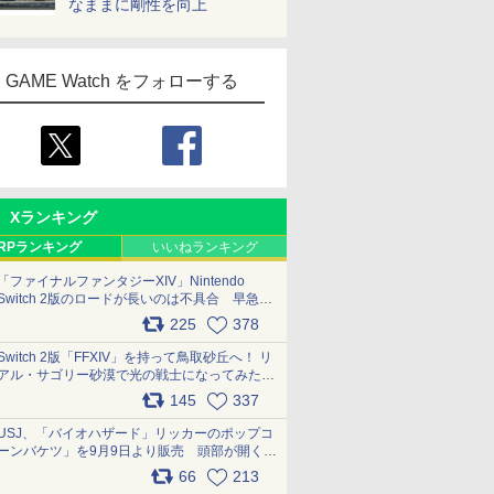
なままに剛性を向上
GAME Watch をフォローする
Xランキング
RPランキング
いいねランキング
「ファイナルファンタジーXIV」Nintendo
Switch 2版のロードが長いのは不具合 早急に
アップデートできるよう対応中
225
378
pic.x.com/s9S3nRCAGa
Switch 2版「FFXIV」を持って鳥取砂丘へ！ リ
アル・サゴリー砂漠で光の戦士になってみた
pic.x.com/qyOfL2uv1n
145
337
USJ、「バイオハザード」リッカーのポップコ
ーンバケツ」を9月9日より販売 頭部が開く仕
組み。味は恐怖を堪のう「味噌フレーバー」
66
213
pic.x.com/81MuXGahVM