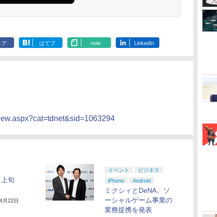
しイラストボード付)
[Blu-ray]
ェア
はてブ
note
LinkedIn
s/View.aspx?cat=tdnet&sid=1063294
イベント
ビジネス
月上旬
iPhone
Android
ミクシィとDeNA、ソ
ーシャルゲーム事業の
年4月22日
業務提携を発表