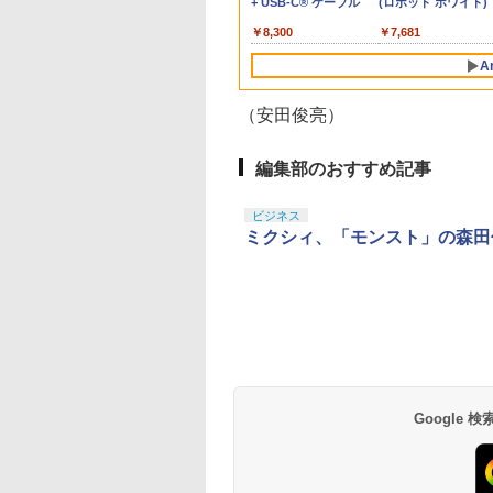
roSD Express
ンラインコード版
e、およびWindows
インコード版
コン G923 グランツー
XBOX Series X|S
版
語専用 Console
+ USB-C® ケーブル
【特典】プロダクト
(ロボット ホワイト)
ゴロク]
Switch コントローラー
ケース 守る 透明 シン
ョン 3つ爪
￥6,449
d 256GB for
線コントローラー
リスモ7 Forza
XBOX One Windows
Language: Japanese
ード 封入
ワイヤレスコントロー
プル ブルー レッド ホ
在庫切れです。
,000
590
￥2,000
￥38,800
￥6,499
￥5,832
￥55,000
￥8,300
￥7,286
￥7,681
tendo Switch
タンレイアウト - 正
Horizon 6 G923d
10/11用 PCコントロー
only (CFI-2200B01)
ラー 連射機能 ワイヤレ
ワイト ブラック プレイ
サムスン マイクロ
ライセンスされて
ラーゲームパッド ホー
ス switch2コントロー
ステーション5 プレス
A
エクスプレスカード
す
ルエフェクトスティッ
ラ Switch2コントロー
テ5 直送w【送料無
6GB）
クと3.5mmオーディオ
ラー
料】[M便 1/3]
（安田俊亮）
ジャック付き
10
1
2
編集部のおすすめ記事
ビジネス
ミクシィ、「モンスト」の森田
トよ永遠に
【Amazon.co.jp限
劇場版「鬼滅の刃」無
劇場版「鬼滅の刃」
EL3199 7 [Blu-
定】劇場版「僕の心の
限城編 第一章 猗窩座再
限城編 第一章 猗窩
ヤバイやつ」 Blu-
来 通常版 [Blu-ray]
来 通常版 [DVD]
ray（Amazon.co.jp特
760
￥8,800
￥3,982
￥3,523
典：Blu-rayスリーブケ
ース） [Blu-ray]
Google