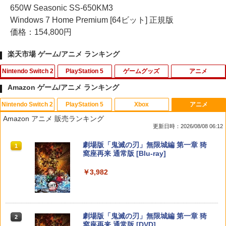
650W Seasonic SS-650KM3
Windows 7 Home Premium [64ビット] 正規版
価格：154,800円
楽天市場 ゲーム/アニメ ランキング
Nintendo Switch 2
PlayStation 5
ゲームグッズ
アニメ
Amazon ゲーム/アニメ ランキング
Nintendo Switch 2
PlayStation 5
Xbox
アニメ
龍の国 ルーンファクトリー Nintendo S
[メール便OK]【新品】【PS5】イースIX
【1000円 ポッキリ 送料無料】コロンバ
【中古】【Blu−ray】ラブライブ！サン
1
1
1
1
Amazon アニメ 販売ランキング
witch 2 Edition[ラッピング不可] R-LO
‐Monstrum NOX‐[在庫品]
スサークル 16ビットポケットMD 用【
シャイン！！2nd Season 4 特装限
更新日時：2026/08/08 06:12
GI
マット 反射低減 】液晶 保護 フィルム ★
定版 特典CD・絵本・ブックレット・ス
ゲーム ゲーム機 ゲーム端末 液晶 画面 保
テッカー・三方背ケース付 [イベント抽
￥3,200
スプラトゥーン レイダース|オンライン
PlayStation 5 デジタル・エディション
【純正品】Xbox ワイヤレス コントロー
劇場版「鬼滅の刃」無限城編 第一章 猗
護 フィルム シート 保護フィルム 保護シ
選券付属なし] / 酒井和男【監督】
1
1
1
1
￥4,980
コード版
日本語専用 Console Language: Japan
ラー + USB-C® ケーブル
窩座再来 通常版 [Blu-ray]
ート
ese only (CFI-2200B01)
￥320
￥5,832
￥8,300
￥3,982
￥1,000
￥55,000
【特典】テイルズ オブ エターニア リマ
METAL GEAR SOLID : MASTER COLL
2
2
スター PS5版(【早期購入特典】超冒険
ECTION Vol.2 【Switch2】 RL204-J1
お役立ちセット)
【中古】【未使用品】モアナと伝説の海
2
【純正品】Xbox ワイヤレス コントロー
【中古】Wiiスポーツ リゾート (「Wiiモ
MovieNEX [純正ブルーレイ＋純正ケー
2
￥5,676
2
スプラトゥーン レイダース -Switch2
劇場版「鬼滅の刃」無限城編 第一章 猗
Beast of Reincarnation -PS5 【特典】
ラー (ロボット ホワイト)
2
2
ーションプラス (シロ) 」1個同梱)
ス]
￥3,484
2
窩座再来 通常版 [DVD]
プロダクトコード 封入