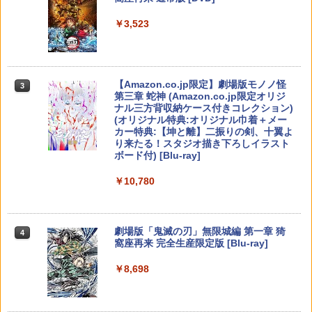
￥6,449
￥7,681
￥1,627
￥1,580
￥3,523
￥7,286
コットンロックウィズユー 通常版 Swit
【中古】PS5Venus Vacation PRISM
3
3
ch2版
−DEAD OR ALIVE Xtreme−［DL
コード付属なし］
【純正品】Xbox ワイヤレス コントロー
【8/11まで！抽選で最大全額ポイントバ
3
3
【8/11まで！抽選で最大全額ポイントバ
ラー (カーボンブラック)
ック】 風の谷のナウシカ ブルーレイ ナ
￥5,742
3
Nintendo Switch 2(日本語・国内専用)
【Amazon.co.jp限定】劇場版モノノ怪
【純正品】ディスクドライブ(CFI-ZDD1
3
3
ック】 1ヶ月保証！ 8BitDo USB Wirele
3
ウシカ ジブリ Nausicaa of the Valley o
￥3,840
第三章 蛇神 (Amazon.co.jp限定オリジ
J) PlayStation 5
ss Adapter 2 ワイヤレス USBアダプタ
f the Wind Blu-ray 輸入版
￥8,020
ナル三方背収納ケース付きコレクション)
￥55,871
ー2 アダプタ スイッチ 8bit Switch Pro
(オリジナル特典:オリジナル巾着＋メー
Windows Mac Raspbery Xbox Series
￥11,980
￥3,880
カー特典:【坤と離】二振りの剣、十翼よ
X＆S One コントローラー Bluetoothコ
ぼくと釣り日記 Switch2版
ソニー・インタラクティブエンタテイン
4
4
り来たる！スタジオ描き下ろしイラスト
ントローラー PS5 PS4
メント 【PS5】メディアリモコン [CFI-Z
【純正品】Xbox 充電式バッテリー + US
4
ボード付) [Blu-ray]
MR1J PS5 リモコン]
B-C ケーブル
￥5,920
￥2,690
【純正品】DualSense ワイヤレスコン
ニンテンドープリペイド番号 9000円|オ
4
劇場版総集編 ガールズバンドクライ
4
4
￥10,780
トローラー ミッドナイト ブラック(CFI-
ンラインコード版
【後編】 なぁ、未来。（通常版）【Blu-
￥3,980
￥2,618
ZCT2J01)
ray】 [ 東映アニメーション ]
￥9,000
【中古】無限航路
￥10,737
4
￥7,216
劇場版「鬼滅の刃」無限城編 第一章 猗
4
【特典】METAL GEAR SOLID : MASTE
5
【当店独自で＋P10倍★要エントリー】
5
窩座再来 完全生産限定版 [Blu-ray]
R COLLECTION Vol.2 Switch2版(【早
￥3,536
【国内正規品】Thrustmaster スラスト
【中古】[PS5] SILENT HILL f(サイレン
5
期購入封入特典】DLCチラシ)
マスター TH8S シフター - PC、PS4、P
トヒル エフ) コナミデジタルエンタテイ
ニンテンドープリペイド番号 5000円|オ
5
￥8,698
【純正品】DualSense ワイヤレスコン
S5、PS5 Pro、Xbox One、Xbox Serie
ンメント(20250925)
ンラインコード版
5
劇場版総集編 ガールズバンドクライ
5
トローラー(CFI-ZCT2J)
s X|S 対応の高精度 H パターン シフター
￥5,940
【前編】 青春狂走曲（通常版）【Blu-ra
y】 [ 東映アニメーション ]
￥4,680
￥5,000
￥10,737
￥14,141