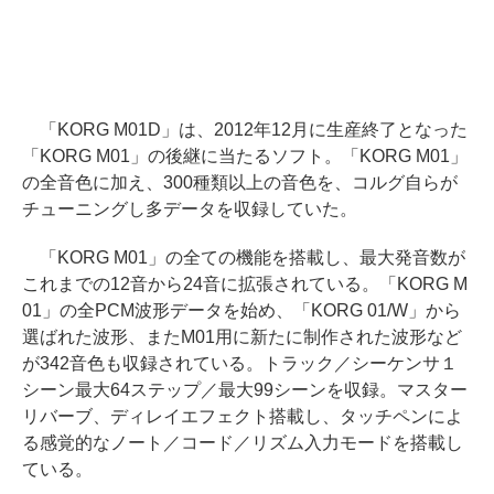
「KORG M01D」は、2012年12月に生産終了となった
「KORG M01」の後継に当たるソフト。「KORG M01」
の全音色に加え、300種類以上の音色を、コルグ自らが
チューニングし多データを収録していた。
「KORG M01」の全ての機能を搭載し、最大発音数が
これまでの12音から24音に拡張されている。「KORG M
01」の全PCM波形データを始め、「KORG 01/W」から
選ばれた波形、またM01用に新たに制作された波形など
が342音色も収録されている。トラック／シーケンサ１
シーン最大64ステップ／最大99シーンを収録。マスター
リバーブ、ディレイエフェクト搭載し、タッチペンによ
る感覚的なノート／コード／リズム入力モードを搭載し
ている。