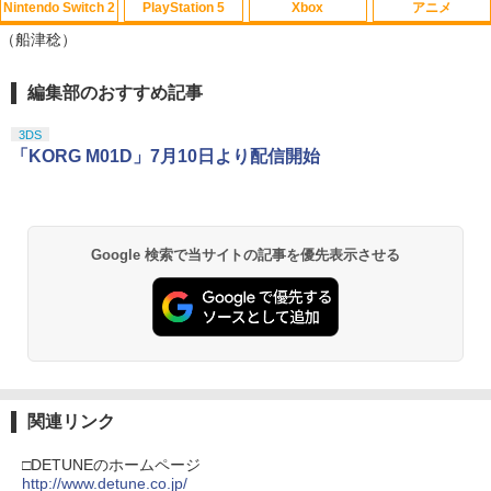
Nintendo Switch 2
PlayStation 5
Xbox
アニメ
（船津稔）
編集部のおすすめ記事
スプラトゥーン レイダース|オンライン
PlayStation 5 デジタル・エディション
【純正品】Xbox ワイヤレス コントロー
【Amazon.co.jp限定】劇場版モノノ怪
1
1
1
1
コード版
日本語専用 Console Language: Japan
ラー + USB-C® ケーブル
第三章 蛇神 (Amazon.co.jp限定オリジ
ese only (CFI-2200B01)
ナル三方背収納ケース付きコレクション)
3DS
(オリジナル特典:オリジナル巾着＋メー
￥5,832
￥8,300
「KORG M01D」7月10日より配信開始
カー特典:【坤と離】二振りの剣、十翼よ
￥55,000
り来たる！スタジオ描き下ろしイラスト
ボード付) [Blu-ray]
Xbox プリペイドカード 5,000円 デジタ
2
￥10,780
スプラトゥーン レイダース -Switch2
Beast of Reincarnation -PS5 【特典】
ルコード 【旧 Xbox ギフトカード】 [オ
2
Google 検索で当サイトの記事を優先表示させる
2
プロダクトコード 封入
ンラインコード]
￥6,455
￥7,286
￥5,000
劇場版「鬼滅の刃」無限城編 第一章 猗
2
窩座再来 通常版 [Blu-ray]
￥3,964
【純正品】Xbox ワイヤレス コントロー
3
Nintendo Switch 2(日本語・国内専用)
【純正品】ディスクドライブ(CFI-ZDD1
3
ラー (ロボット ホワイト)
3
関連リンク
J) PlayStation 5
￥55,871
￥7,681
□DETUNEのホームページ
￥11,849
劇場版「鬼滅の刃」無限城編 第一章 猗
http://www.detune.co.jp/
3