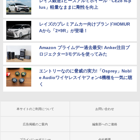
レイズ鍛造1ピースアルミホイール「CE28 N-p
lus」軽量なままに剛性を向上
レイズのプレミアムカー向けブランドHOMUR
Aから「2×9R」が登場！
Amazon プライムデー過去最安! Anker注目プ
ロジェクター3モデルを使ってみた
エントリーなのに脅威の実力!「Osprey」Nobl
e Audioワイヤレスイヤフォン4機種を一気に聴
く
本サイトのご利用について
お問い合わせ
広告掲載のご案内
編集部へのご連絡
プライバシーポリシー
会社概要