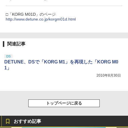
窩座再来 通常版 [DVD]
【純正品】Xbox 充電式バッテリー + US
4
￥3,523
【純正品】DualSense ワイヤレスコン
□「KORG M01D」のページ
B-C ケーブル
ニンテンドープリペイド番号 9000円|オ
4
4
トローラー ミッドナイト ブラック(CFI-
http://www.detune.co.jp/korgm01d.html
ンラインコード版
ZCT2J01)
￥2,618
￥9,000
￥10,737
劇場版「鬼滅の刃」無限城編 第一章 猗
4
窩座再来 完全生産限定版 [Blu-ray]
関連記事
【純正品】Xbox ワイヤレス コントロー
ニンテンドープリペイド番号 5000円|オ
5
5
￥8,698
【純正品】DualSense ワイヤレスコン
ラー (カーボンブラック)
ンラインコード版
5
DS
トローラー(CFI-ZCT2J)
DETUNE、DSで「KORG M1」を再現した「KORG M0
￥8,020
￥5,000
1」
￥10,737
2010年8月30日
【Amazon.co.jp限定】劇場版モノノ怪
5
第三章 蛇神 (オリジナル特典:オリジナル
巾着＋メーカー特典:【坤と離】二振りの
剣、十翼より来たる！スタジオ描き下ろ
しイラストボード付) [DVD]
トップページに戻る
￥8,800
おすすめ記事