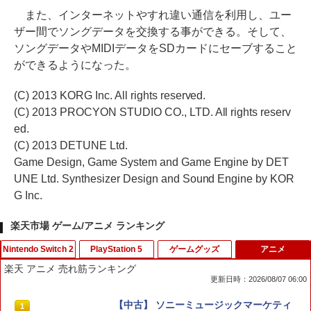
また、インターネットやすれ違い通信を利用し、ユー
ザー間でソングデータを交換する事ができる。そして、
ソングデータやMIDIデータをSDカードにセーブすること
ができるようになった。
(C) 2013 KORG Inc. All rights reserved.
(C) 2013 PROCYON STUDIO CO., LTD. All rights reserv
ed.
(C) 2013 DETUNE Ltd.
Game Design, Game System and Game Engine by DET
UNE Ltd. Synthesizer Design and Sound Engine by KOR
G Inc.
楽天市場 ゲーム/アニメ ランキング
Nintendo Switch 2
PlayStation 5
ゲームグッズ
アニメ
楽天 アニメ 売れ筋ランキング
更新日時：2026/08/07 06:00
スプラトゥーン レイダース
[メール便OK]【新品】【PS5】MotoGP
【中古】 ソニーミュージックマーケティ
1
1
1