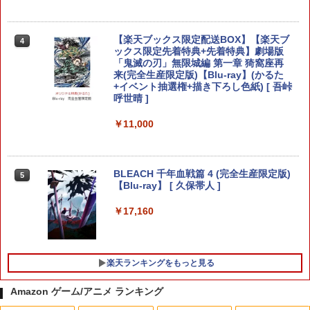
ition [NXS-P-AAAAH NSW2 ゼルダノデ
ンセツ ブレス オブ ザ ワイルド]
￥8,190
￥7,710
【楽天ブックス限定配送BOX】【楽天ブ
4
ックス限定先着特典+先着特典】劇場版
「鬼滅の刃」無限城編 第一章 猗窩座再
来(完全生産限定版)【Blu-ray】(かるた
【初回特典】グランド・セフト・オート
5
+イベント抽選権+描き下ろし色紙) [ 吾峠
ぽこ あ ポケモン
VI [PS5ソフト] (コードインボックス版、
5
呼世晴 ]
配送日：2026年11月12日～、プレイ開
始日：2026年11月19日) 【初回購入封入
￥7,880
特典】：ヴィンテージ・バイスシティパ
￥11,000
ック
￥9,800
BLEACH 千年血戦篇 4 (完全生産限定版)
5
【Blu-ray】 [ 久保帯人 ]
￥17,160
楽天ランキングをもっと見る
Amazon ゲーム/アニメ ランキング