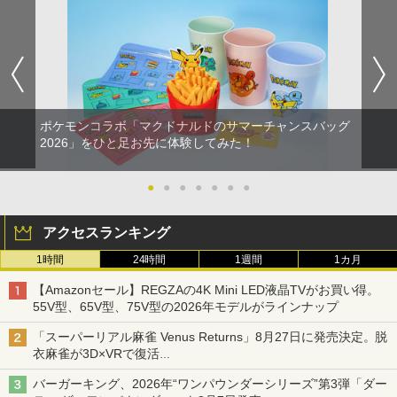
ポケモンコラボ「マクドナルドのサマーチャンスバッグ
2026」をひと足お先に体験してみた！
●
●
●
●
●
●
●
アクセスランキング
1時間
24時間
1週間
1カ月
【Amazonセール】REGZAの4K Mini LED液晶TVがお買い得。
55V型、65V型、75V型の2026年モデルがラインナップ
「スーパーリアル麻雀 Venus Returns」8月27日に発売決定。脱
衣麻雀が3D×VRで復活
発売から2週間は20%オフになるセールが実施
バーガーキング、2026年“ワンパウンダーシリーズ”第3弾「ダー