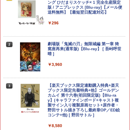
24［PS5版］[在庫品]
ング ひだまりスケッチ× 1 完全生産限定
版 / アニプレックス [Blu-ray]【メール便
￥6,507
送料無料】【最短翌日配達対応】
￥920
￥296
【当店独自で＋P10倍★要エントリー】
【中古】Stellar Bladeソフト:プレイス
2
2
【中古】[Switch2] ぽこ あ ポケモン(20
テーション5ソフト／アクション・ゲー
劇場版「鬼滅の刃」無限城編 第一章 猗
2
260305)
ム
窩座再来(通常版)【Blu-ray】 [ 吾峠呼世
晴 ]
￥6,580
￥4,690
￥3,960
任天堂 スプラトゥーン レイダース【Swi
【あみあみ限定特典】【特典】PS5 機動
3
3
tch 2】 BEEPAADLA [BEEPAADLA]
警察パトレイバー the Case Files[グッ
【楽天ブックス限定連動購入特典+楽天
3
ドスマイルカンパニー]《08月予約》
ブックス限定先着特典+他】ゴールデン
カムイ 第十六巻(初回限定版)【Blu-ra
￥6,720
y】(キャラファインボード+キャスト複
￥5,970
製サイン入り複製原画セット+原作者・
野田サトル描き下ろし最終章OP／ED絵
コンテ+他) [ 野田サトル ]
任天堂 【Switch2】ゼルダの伝説 ブレス
(PS5)Beast of Reincarnation(新品)(封
4
4
オブ ザ ワイルド Nintendo Switch 2 Ed
￥8,580
入特典付き)